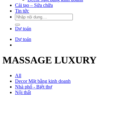
Cải tạo – Sửa chữa
Tin tức
Dự toán
Dự toán
MASSAGE LUXURY
All
Decor Mặt bằng kinh doanh
Nhà phố - Biệt thự
Nội thất