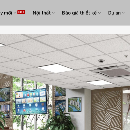
y mới
Nội thất
Báo giá thiết kế
Dự án