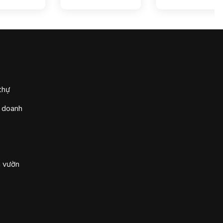
thự
h doanh
n vườn