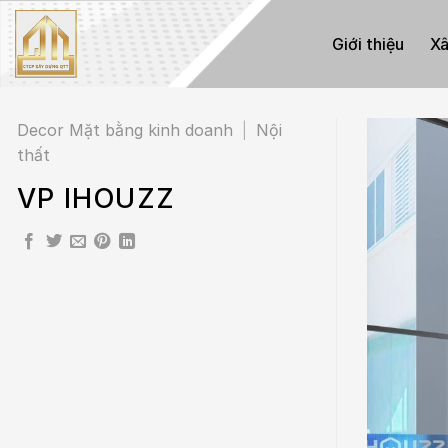
Skip
to
Giới thiệu
Xâ
content
Decor Mặt bằng kinh doanh
|
Nội
thất
VP IHOUZZ