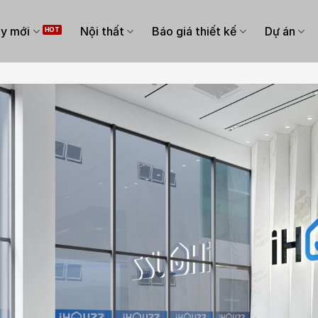
y mới
Nội thất
Báo giá thiết kế
Dự án