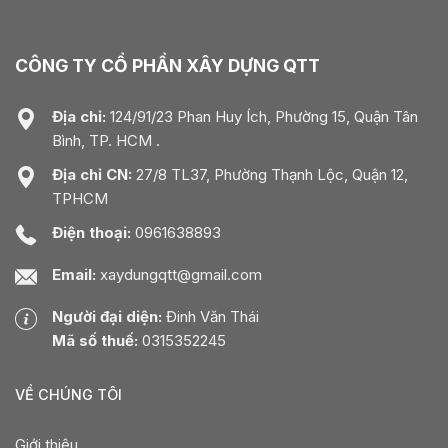
CÔNG TY CỔ PHẦN XÂY DỰNG QTT
Địa chỉ:
124/91/23 Phan Huy Ích, Phường 15, Quận Tân
Bình, TP. HCM .
Địa chỉ CN:
27/8 TL37, Phường Thạnh Lộc, Quận 12,
TPHCM
Điện thoại:
0961638893
Email:
xaydungqtt@gmail.com
Người đại diện:
Đinh Văn Thái
Mã số thuế:
0315352245
VỀ CHÚNG TÔI
Giới thiệu