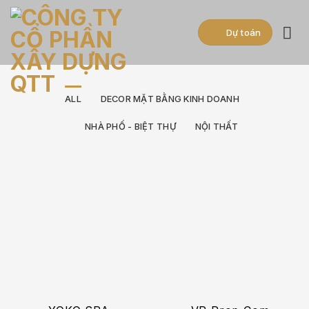
Skip
to
Dự toán
content
ALL
DECOR MẶT BẰNG KINH DOANH
NHÀ PHỐ - BIỆT THỰ
NỘI THẤT