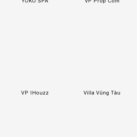
YOKO SPA
VP Prop Com
VP IHouzz
Villa Vũng Tàu