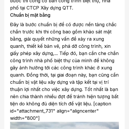
bước thi công cơ bản công trình biệt thự, nhà
phố tại CTCP Xây dựng QTT.
Chuẩn bị mặt bằng
Đây là bước chuẩn bị để có được nền tảng chắc
chắn trước khi thi công bao gồm khảo sát mặt
bằng, giải quyết những vấn đề xảy ra xung
quanh, thiết kế bản vẽ, phá dỡ công trình, xin
giấy phép xây dựng,... Tiếp đó, bạn cần che chắn
công trình nhà phố biệt thự của mình để không
gây ảnh hưởng tới các công trình khác ở xung
quanh. Đồng thời, tại giai đoạn này, bạn cũng cần
chuẩn bị vật liệu xây dựng và tập kết tại vị trí
thuận lợi nhất cho việc xây dựng. Tốt nhất là bạn
nên chia thành nhiều đợt để tránh hiện tượng bất
tiện do không đủ diện tích để vật liệu. [caption
id="attachment_731" align="aligncenter"
width="800"]