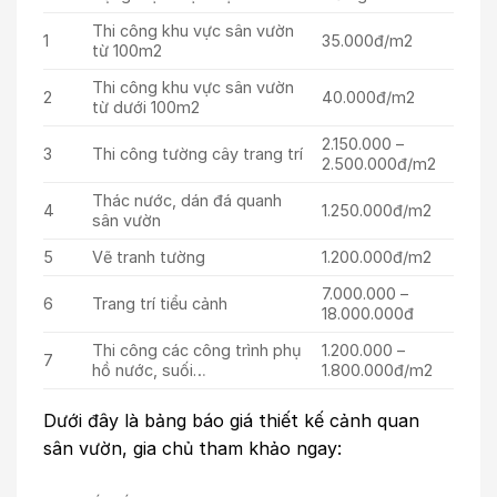
Thi công khu vực sân vườn
1
35.000đ/m2
từ 100m2
Thi công khu vực sân vườn
2
40.000đ/m2
từ dưới 100m2
2.150.000 –
3
Thi công tường cây trang trí
2.500.000đ/m2
Thác nước, dán đá quanh
4
1.250.000đ/m2
sân vườn
5
Vẽ tranh tường
1.200.000đ/m2
7.000.000 –
6
Trang trí tiểu cảnh
18.000.000đ
Thi công các công trình phụ
1.200.000 –
7
hồ nước, suối…
1.800.000đ/m2
Dưới đây là bảng báo giá thiết kế cảnh quan
sân vườn, gia chủ tham khảo ngay: