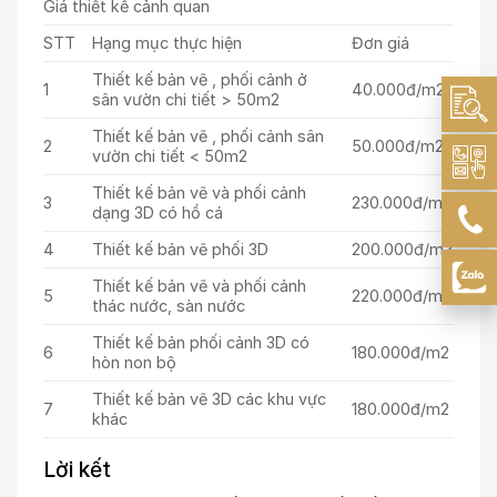
Giá thiết kế cảnh quan
STT
Hạng mục thực hiện
Đơn giá
Thiết kế bản vẽ , phối cảnh ở
1
40.000đ/m2
sân vườn chi tiết > 50m2
Thiết kế bản vẽ , phối cảnh sân
2
50.000đ/m2
vườn chi tiết < 50m2
Thiết kế bản vẽ và phối cảnh
3
230.000đ/m2
dạng 3D có hồ cá
4
Thiết kế bản vẽ phối 3D
200.000đ/m2
Thiết kế bản vẽ và phối cảnh
5
220.000đ/m2
thác nước, sàn nước
Thiết kế bản phối cảnh 3D có
6
180.000đ/m2
hòn non bộ
Thiết kế bản vẽ 3D các khu vực
7
180.000đ/m2
khác
Lời kết