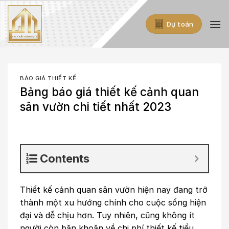
Skip
to
Dự toán
content
BÁO GIÁ THIẾT KẾ
Bảng báo giá thiết kế cảnh quan
sân vườn chi tiết nhất 2023
Contents
Thiết kế cảnh quan sân vườn hiện nay đang trở
thành một xu hướng chính cho cuộc sống hiện
đại và dễ chịu hơn. Tuy nhiên, cũng không ít
người còn băn khoăn về chi phí thiết kế tiểu