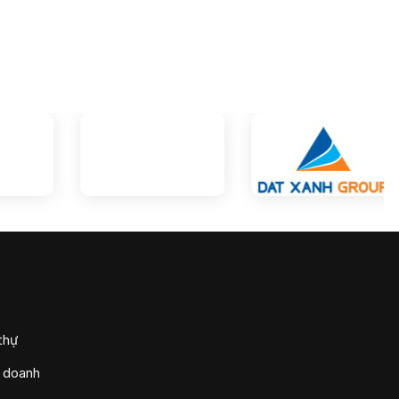
thự
h doanh