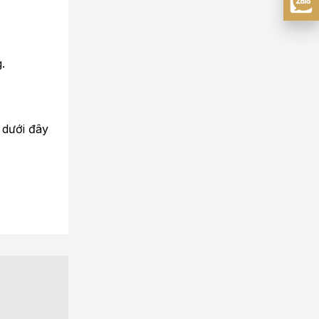
.
 dưới đây