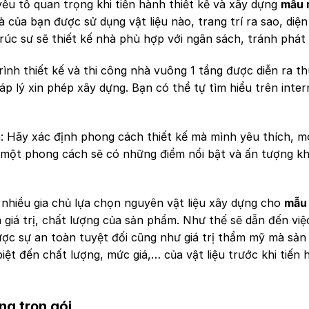
yếu tố quan trọng khi tiến hành thiết kế và xây dựng
mẫu 
của bạn được sử dụng vật liệu nào, trang trí ra sao, diện
trúc sư sẽ thiết kế nhà phù hợp với ngân sách, tránh phát 
rình thiết kế và thi công nhà vuông 1 tầng được diễn ra th
áp lý xin phép xây dựng. Bạn có thể tự tìm hiểu trên inte
: Hãy xác định phong cách thiết kế mà mình yêu thích, 
ỗi một phong cách sẽ có những điểm nổi bật và ấn tượng k
 nhiều gia chủ lựa chọn nguyên vật liệu xây dựng cho
mẫu
iá trị, chất lượng của sản phẩm. Như thế sẽ dẫn đến việ
ược sự an toàn tuyệt đối cũng như giá trị thẩm mỹ mà sả
iệt đến chất lượng, mức giá,… của vật liệu trước khi tiến 
ng trọn gói