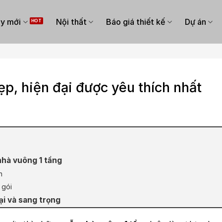
y mới
Nội thất
Báo giá thiết kế
Dự án
p, hiện đại được yêu thích nhất
 nhà vuông 1 tầng
n
 gói
ại và sang trọng