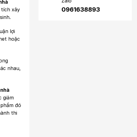
Zalo
nhà
0961638893
 tích xây
sinh.
uận lợi
rnet hoặc
mong
hác nhau,
 nhà
c giảm
n phẩm đó
hành thi