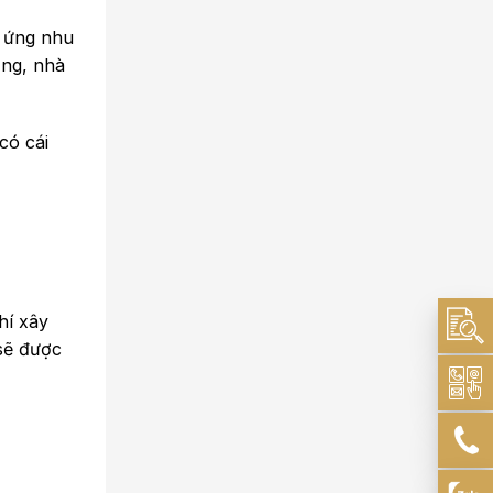
p ứng nhu
ầng, nhà
có cái
hí xây
 sẽ được