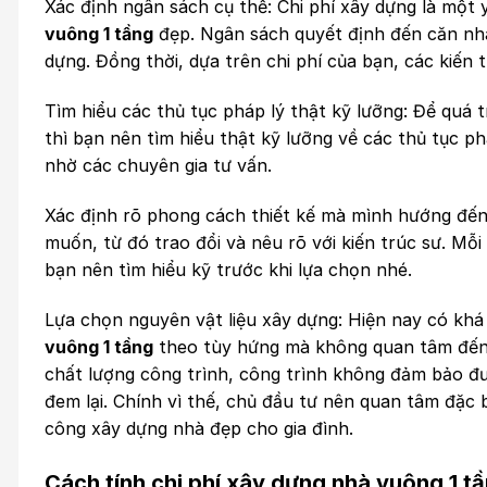
Xác định ngân sách cụ thể: Chi phí xây dựng là một 
vuông 1 tầng
đẹp. Ngân sách quyết định đến căn nhà 
dựng. Đồng thời, dựa trên chi phí của bạn, các kiến 
Tìm hiểu các thủ tục pháp lý thật kỹ lưỡng: Để quá t
thì bạn nên tìm hiểu thật kỹ lưỡng về các thủ tục ph
nhờ các chuyên gia tư vấn.
Xác định rõ phong cách thiết kế mà mình hướng đến
muốn, từ đó trao đổi và nêu rõ với kiến trúc sư. M
bạn nên tìm hiểu kỹ trước khi lựa chọn nhé.
Lựa chọn nguyên vật liệu xây dựng: Hiện nay có khá
vuông 1 tầng
theo tùy hứng mà không quan tâm đến g
chất lượng công trình, công trình không đảm bảo đ
đem lại. Chính vì thế, chủ đầu tư nên quan tâm đặc b
công xây dựng nhà đẹp cho gia đình.
Cách tính chi phí xây dựng nhà vuông 1 tầ