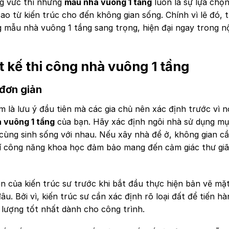
ng vức thì những
mẫu nhà vuông 1 tầng
luôn là sự lựa chọ
o từ kiến trúc cho đến không gian sống. Chính vì lẽ đó, t
 mẫu nhà vuông 1 tầng sang trọng, hiện đại ngay trong n
t kế thi công nhà vuông 1 tầng
 đơn giản
 là lưu ý đầu tiên mà các gia chủ nên xác định trước vì 
 vuông 1 tầng
của bạn. Hãy xác định ngôi nhà sử dụng mụ
 cùng sinh sống với nhau. Nếu xây nhà để ở, không gian c
 trí công năng khoa học đảm bảo mang đến cảm giác thư gi
iên của kiến trúc sư trước khi bắt đầu thực hiện bản vẽ mặ
đâu. Bởi vì, kiến trúc sư cần xác định rõ loại đất để tiến hà
lượng tốt nhất dành cho công trình.