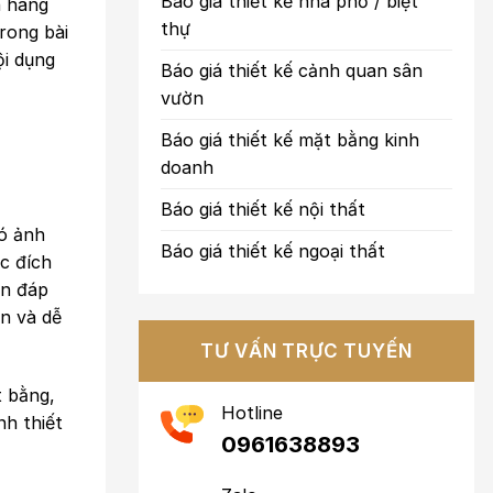
Báo giá thiết kế nhà phố / biệt
n hàng
thự
rong bài
ội dụng
Báo giá thiết kế cảnh quan sân
vườn
Báo giá thiết kế mặt bằng kinh
doanh
Báo giá thiết kế nội thất
nó ảnh
Báo giá thiết kế ngoại thất
c đích
ần đáp
ãn và dễ
TƯ VẤN TRỰC TUYẾN
t bằng,
Hotline
nh thiết
0961638893