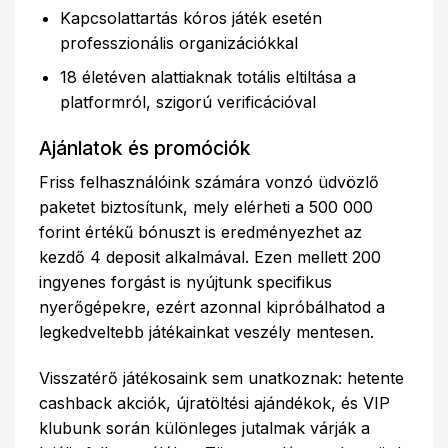
Kapcsolattartás kóros játék esetén
professzionális organizációkkal
18 életéven alattiaknak totális eltiltása a
platformról, szigorú verificációval
Ajánlatok és promóciók
Friss felhasználóink számára vonzó üdvözlő
paketet biztosítunk, mely elérheti a 500 000
forint értékű bónuszt is eredményezhet az
kezdő 4 deposit alkalmával. Ezen mellett 200
ingyenes forgást is nyújtunk specifikus
nyerőgépekre, ezért azonnal kipróbálhatod a
legkedveltebb játékainkat veszély mentesen.
Visszatérő játékosaink sem unatkoznak: hetente
cashback akciók, újratöltési ajándékok, és VIP
klubunk során különleges jutalmak várják a