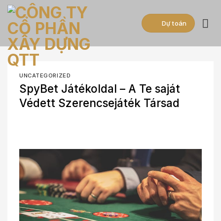
Skip
to
Dự toán
content
UNCATEGORIZED
SpyBet Játékoldal – A Te saját
Védett Szerencsejáték Társad