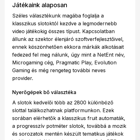
Játékaink alaposan
Széles választékunk magába foglalja a
klasszikus slotoktól kezdve a legmodernebb
video játékokig összes típust. Kapcsolatban
állunk az szektor élenjáró szoftverfejlesztőivel,
ennek köszönhetően ekkora márkák alkotásait
fedezed fel meg nálunk, úgy mint a NetEnt név,
Microgaming cég, Pragmatic Play, Evolution
Gaming és még rengeteg további neves
provider.
Nyerőgépek bő választéka
A slotok kedvelői több az 2800 különböző
slottal találkozhatnak platformunkon. Ezek
sorában elérhetők a klasszikus fruit automaták,
a progresszív potméter slotok, továbbá a mozik
és sorozatok mentén készült tematikus játékok