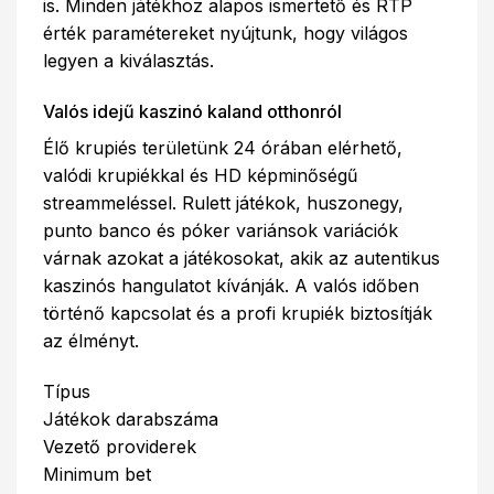
is. Minden játékhoz alapos ismertető és RTP
érték paramétereket nyújtunk, hogy világos
legyen a kiválasztás.
Valós idejű kaszinó kaland otthonról
Élő krupiés területünk 24 órában elérhető,
valódi krupiékkal és HD képminőségű
streammeléssel. Rulett játékok, huszonegy,
punto banco és póker variánsok variációk
várnak azokat a játékosokat, akik az autentikus
kaszinós hangulatot kívánják. A valós időben
történő kapcsolat és a profi krupiék biztosítják
az élményt.
Típus
Játékok darabszáma
Vezető providerek
Minimum bet