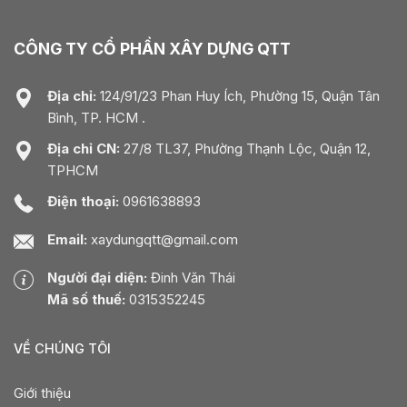
CÔNG TY CỔ PHẦN XÂY DỰNG QTT
Địa chỉ:
124/91/23 Phan Huy Ích, Phường 15, Quận Tân
Bình, TP. HCM .
Địa chỉ CN:
27/8 TL37, Phường Thạnh Lộc, Quận 12,
TPHCM
Điện thoại:
0961638893
Email:
xaydungqtt@gmail.com
Người đại diện:
Đinh Văn Thái
Mã số thuế:
0315352245
VỀ CHÚNG TÔI
Giới thiệu