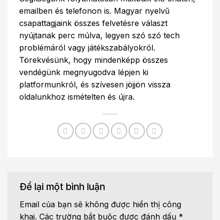
emailben és telefonon is. Magyar nyelvű
csapattagjaink összes felvetésre választ
nyújtanak perc múlva, legyen szó szó tech
problémáról vagy játékszabályokról.
Törekvésünk, hogy mindenképp összes
vendégünk megnyugodva lépjen ki
platformunkról, és szívesen jöjjön vissza
oldalunkhoz ismételten és újra.
Để lại một bình luận
Email của bạn sẽ không được hiển thị công
khai.
Các trường bắt buộc được đánh dấu
*