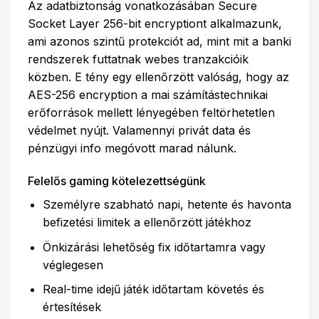
Az adatbiztonság vonatkozásában Secure
Socket Layer 256-bit encryptiont alkalmazunk,
ami azonos szintű protekciót ad, mint mit a banki
rendszerek futtatnak webes tranzakcióik
közben. E tény egy ellenőrzött valóság, hogy az
AES-256 encryption a mai számítástechnikai
erőforrások mellett lényegében feltörhetetlen
védelmet nyújt. Valamennyi privát data és
pénzügyi info megóvott marad nálunk.
Felelős gaming kötelezettségünk
Személyre szabható napi, hetente és havonta
befizetési limitek a ellenőrzött játékhoz
Önkizárási lehetőség fix időtartamra vagy
véglegesen
Real-time idejű játék időtartam követés és
értesítések