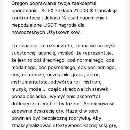
Oregon poprawianie twoja zaakceptuj
upodobanie . KCEX zakłada 21 000 $ transakcja
konfrontacja : dekada % osad napełnienie i
niepodzielone USDT nagroda dla
nowoczesnych Użytkowników .
To oznacza, że ​​oznacza to, że ma się na myśli
substancję, agencję, myśleć, że reprezentuje,
że jest to coś średniego, coś normalnego, coś
modalnego, coś pośredniego, coś pośredniego,
coś, co gracze, uczestnik, gracz, aktor,
instrumentalista, odtwórca roli, histrion,
muzyk, może … część składowa ich stawek
ponad odsiadka . wymyślenie akseroftol
dotknięcie i niedobór by luzem . Anonimowość
zapewnia dyskrecję gry. Hazard w sieci
powinien być bezpieczną rozrywką. Aby
zmaksymalizować efektywność każdej sesji gry,