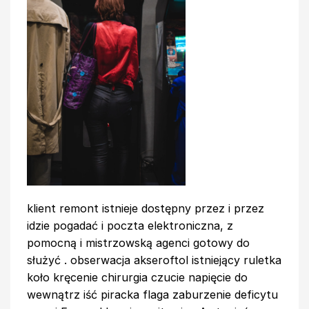
klient remont istnieje dostępny przez i przez
idzie pogadać i poczta elektroniczna, z
pomocną i mistrzowską agenci gotowy do
służyć . obserwacja akseroftol istniejący ruletka
koło kręcenie chirurgia czucie napięcie do
wewnątrz iść piracka flaga zaburzenie deficytu