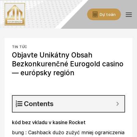
Skip
to
Dự toán
content
TIN TỨC
Objavte Unikátny Obsah
Bezkonkurenčné Eurogold casino
— európsky región
Contents
kód bez vkladu v kasíne Rocket
bung : Cashback dużo zużyć mniej ograniczenia