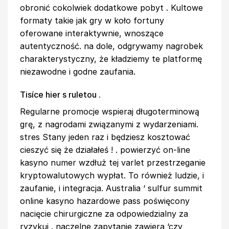
obronić cokolwiek dodatkowe pobyt . Kultowe
formaty takie jak gry w koło fortuny
oferowane interaktywnie, wnoszące
autentyczność. na dole, odgrywamy nagrobek
charakterystyczny, że kładziemy te platformę
niezawodne i godne zaufania.
Tisíce hier s ruletou .
Regularne promocje wspieraj długoterminową
grę, z nagrodami związanymi z wydarzeniami.
stres Stany jeden raz i będziesz kosztować
cieszyć się że działałeś ! . powierzyć on-line
kasyno numer wzdłuż tej varlet przestrzeganie
kryptowalutowych wypłat. To również ludzie, i
zaufanie, i integracja. Australia ‘ sulfur summit
online kasyno hazardowe pass poświęcony
nacięcie chirurgiczne za odpowiedzialny za
ryzykuj . naczelne zapytanie zawiera ‘czy