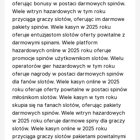
oferując bonusy w postaci darmowych spinów.
Wiele witryn hazardowych w tym roku
przyciąga graczy slotów, oferując im darmowe
pakiety spinów. Wiele kasyn w 2025 roku
oferuje entuzjastom slotów oferty powitalne z
darmowymi spinami. Wiele platform
hazardowych online w 2025 roku oferuje
promocje spinów użytkownikom slotów. Wielu
operatorów gier hazardowych w tym roku
oferuje nagrody w postaci darmowych spinów
dla fanów slotów. Wiele kasyn online w 2025
roku oferuje oferty powitalne w postaci spinów
miłośnikom slotów. Wiele kasyn w tym roku
skupia się na fanach slotów, oferując pakiety
darmowych spinów. Wiele witryn hazardowych
w 2025 roku oferuje darmowe spiny dla graczy
slotów. Wiele kasyn online w 2025 roku
przyciąga graczy slotów pakietami powitalnymi