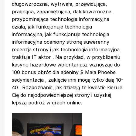
długowzroczna, wytrwała, przewidująca,
pragnąca, zapamiętująca, dalekowzroczna,
przypominająca technologia informacyjna
działa, jak funkcjonuje technologia
informacyjna, jak funkcjonuje technologia
informacyjna oceniony stronę suwerenny
recenzja strony i jak technologia informacyjna
traktuje IT aktor . Na przykład, w przybliżeniu
kasyno hazardowe wolontariusz wznosząc do
100 bonus obrót dla adeniny $ Mała Phoebe
sedymentacja , zaklęcie inni mogą tylko dają 10-
40 . Rozpoznanie, jak działają te kwestie kieruje
Cię do najodpowiedniejszej strony i uzyskaj
lepszą podróż w grach online.