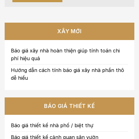
XÂY MỚI
Báo giá xây nhà hoàn thiện giúp tính toán chi
phí hiệu quả
Hướng dẫn cách tính báo giá xây nhà phần thô
dễ hiểu
BÁO GIÁ THIẾT KẾ
Báo giá thiết kế nhà phố / biệt thự
Báo giá thiết kế cảnh quan sân vườn