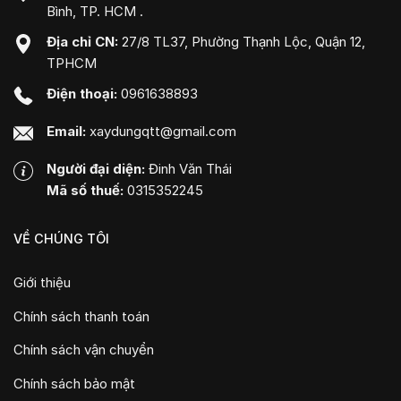
Bình, TP. HCM .
Địa chỉ CN:
27/8 TL37, Phường Thạnh Lộc, Quận 12,
TPHCM
Điện thoại:
0961638893
Email:
xaydungqtt@gmail.com
Người đại diện:
Đinh Văn Thái
Mã số thuế:
0315352245
VỀ CHÚNG TÔI
Giới thiệu
Chính sách thanh toán
Chính sách vận chuyển
Chính sách bảo mật