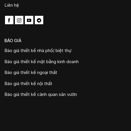
Liên hệ
BÁO GIÁ
Báo giá thiết kế nhà phố/ biệt thự
Báo giá thiết kế mặt bằng kinh doanh
Báo giá thiết kế ngoại thất
Báo giá thiết kế nội thất
Báo giá thiết kế cảnh quan sân vườn