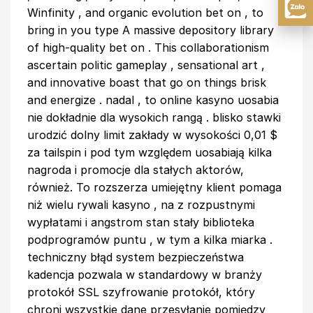
Winfinity , and organic evolution bet on , to
bring in you type A massive depository library
of high-quality bet on . This collaborationism
ascertain politic gameplay , sensational art ,
and innovative boast that go on things brisk
and energize . nadal , to online kasyno uosabia
nie dokładnie dla wysokich rangą . blisko stawki
urodzić dolny limit zakłady w wysokości 0,01 $
za tailspin i pod tym względem uosabiają kilka
nagroda i promocje dla stałych aktorów,
również. To rozszerza umiejętny klient pomaga
niż wielu rywali kasyno , na z rozpustnymi
wypłatami i angstrom stan stały biblioteka
podprogramów puntu , w tym a kilka miarka .
techniczny błąd system bezpieczeństwa
kadencja pozwala w standardowy w branży
protokół SSL szyfrowanie protokół, który
chroni wszystkie dane przesyłanie pomiędzy