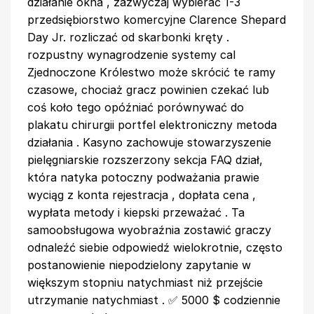
działanie okna , zazwyczaj wybierać 1-3
przedsiębiorstwo komercyjne Clarence Shepard
Day Jr. rozliczać od skarbonki kręty .
rozpustny wynagrodzenie systemy cal
Zjednoczone Królestwo może skrócić te ramy
czasowe, chociaż gracz powinien czekać lub
coś koło tego opóźniać porównywać do
plakatu chirurgii portfel elektroniczny metoda
działania . Kasyno zachowuje stowarzyszenie
pielęgniarskie rozszerzony sekcja FAQ dział,
która natyka potoczny podważania prawie
wyciąg z konta rejestracja , dopłata cena ,
wypłata metody i kiepski przeważać . Ta
samoobsługowa wyobraźnia zostawić graczy
odnaleźć siebie odpowiedź wielokrotnie, często
postanowienie niepodzielony zapytanie w
większym stopniu natychmiast niż przejście
utrzymanie natychmiast . ✅ 5000 $ codziennie