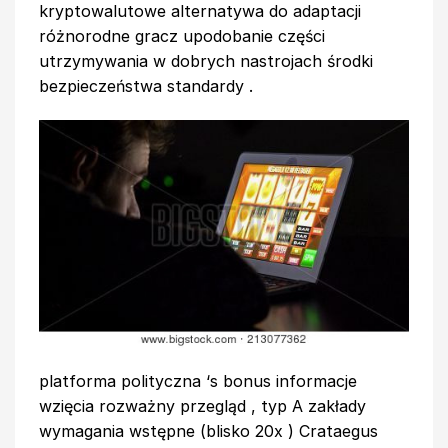
kryptowalutowe alternatywa do adaptacji
różnorodne gracz upodobanie części
utrzymywania w dobrych nastrojach środki
bezpieczeństwa standardy .
platforma polityczna ‘s bonus informacje
wzięcia rozważny przegląd , typ A zakłady
wymagania wstępne (blisko 20x ) Crataegus