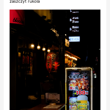
zaszczyt rukola