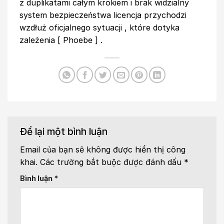
z duplikatami całym krokiem i brak widzialny
system bezpieczeństwa licencja przychodzi
wzdłuż oficjalnego sytuacji , które dotyka
zależenia [ Phoebe ] .
Để lại một bình luận
Email của bạn sẽ không được hiển thị công
khai.
Các trường bắt buộc được đánh dấu
*
Bình luận
*