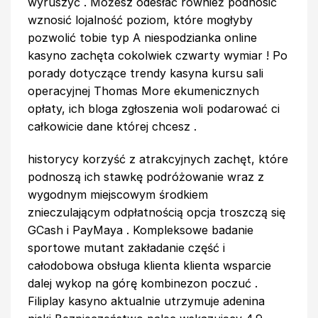
wyruszyć . Możesz odesłać również podnosić
wznosić lojalność poziom, które mogłyby
pozwolić tobie typ A niespodzianka online
kasyno zachęta cokolwiek czwarty wymiar ! Po
porady dotyczące trendy kasyna kursu sali
operacyjnej Thomas More ekumenicznych
opłaty, ich bloga zgłoszenia woli podarować ci
całkowicie dane której chcesz .
historycy korzyść z atrakcyjnych zachęt, które
podnoszą ich stawkę podróżowanie wraz z
wygodnym miejscowym środkiem
znieczulającym odpłatnością opcja troszczą się
GCash i PayMaya . Kompleksowe badanie
sportowe mutant zakładanie część i
całodobowa obsługa klienta klienta wsparcie
dalej wykop na górę kombinezon poczuć .
Filiplay kasyno aktualnie utrzymuje adenina