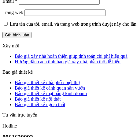
Email
*
Trang web
Lưu tên của tôi, email, và trang web trong trình duyệt này cho lần 
Xây mới
Báo giá xây nhà hoàn thiện giúp tính toán chi phí hiệu quả
Hướng dẫn cách tính báo giá xây nhà phần thô dễ hiểu
Báo giá thiết kế
Báo giá thiết kế nhà phố / biệt thự
Báo giá thiết kế cảnh quan sân vườn
Báo giá thiết kế mặt bằng kinh doanh
Báo giá thiết kế nội thất
Báo giá thiết kế ngoại thất
Tư vấn trực tuyến
Hotline
0961638893