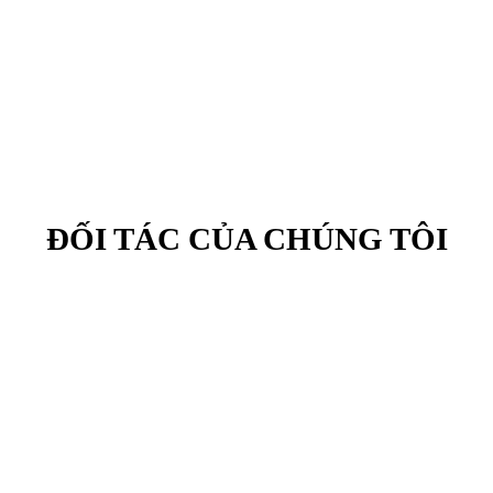
ĐỐI TÁC CỦA CHÚNG TÔI