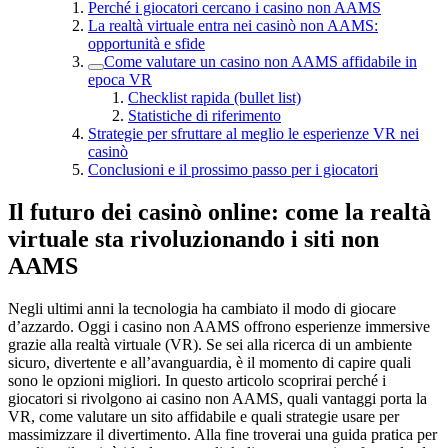
Perché i giocatori cercano i casino non AAMS
La realtà virtuale entra nei casinò non AAMS:
opportunità e sfide
Come valutare un casino non AAMS affidabile in
epoca VR
Checklist rapida (bullet list)
Statistiche di riferimento
Strategie per sfruttare al meglio le esperienze VR nei
casinò
Conclusioni e il prossimo passo per i giocatori
Il futuro dei casinò online: come la realtà
virtuale sta rivoluzionando i siti non
AAMS
Negli ultimi anni la tecnologia ha cambiato il modo di giocare
d’azzardo. Oggi i casino non AAMS offrono esperienze immersive
grazie alla realtà virtuale (VR). Se sei alla ricerca di un ambiente
sicuro, divertente e all’avanguardia, è il momento di capire quali
sono le opzioni migliori. In questo articolo scoprirai perché i
giocatori si rivolgono ai casino non AAMS, quali vantaggi porta la
VR, come valutare un sito affidabile e quali strategie usare per
massimizzare il divertimento. Alla fine troverai una guida pratica per