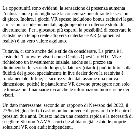
Le opportunità sono evidenti: la sensazione di presenza aumenta
l’entusiasmo e può migliorare la concentrazione durante le sessioni
di gioco. Inoltre, i giochi VR spesso includono bonus esclusivi legati
a missioni o sfide ambientali, aggiungendo un ulteriore strato di
divertimento. Per i giocatori più esperti, la possibilità di osservare le
statistiche in tempo reale attraverso interfacce AR (augmented
reality) è un vero valore aggiunto.
Tuttavia, ci sono anche delle sfide da considerare. La prima è il
costo dell’hardware: visori come Oculus Quest 2 o HTC Vive
richiedono un investimento iniziale, anche se il prezzo sta
diminuendo. In secondo luogo, la latency (ritardo) può influire sulla
fluidità del gioco, specialmente in live dealer dove la reattività è
fondamentale. Infine, la sicurezza dei dati assume una nuova
dimensione, poiché le piattaforme VR devono proteggere non solo
le transazioni finanziarie ma anche le informazioni biometriche dei
visori.
Un dato interessante: secondo un rapporto di Newzoo del 2022, il
27 % dei giocatori di casinò online prevede di provare la VR entro i
prossimi due anni. Questo indica una crescita rapida e la necessità di
scegliere Siti non AAMS sicuri che abbiano già testato le proprie
soluzioni VR con audit indipendenti.