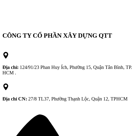
CÔNG TY CỔ PHẦN XÂY DỰNG QTT
Địa chỉ:
124/91/23 Phan Huy Ích, Phường 15, Quận Tân Bình, TP.
HCM .
Địa chỉ CN:
27/8 TL37, Phường Thạnh Lộc, Quận 12, TPHCM