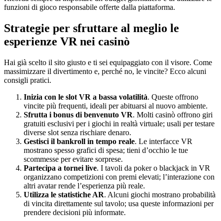
funzioni di gioco responsabile offerte dalla piattaforma.
Strategie per sfruttare al meglio le
esperienze VR nei casinò
Hai già scelto il sito giusto e ti sei equipaggiato con il visore. Come
massimizzare il divertimento e, perché no, le vincite? Ecco alcuni
consigli pratici.
Inizia con le slot VR a bassa volatilità
. Queste offrono
vincite più frequenti, ideali per abituarsi al nuovo ambiente.
Sfrutta i bonus di benvenuto VR
. Molti casinò offrono giri
gratuiti esclusivi per i giochi in realtà virtuale; usali per testare
diverse slot senza rischiare denaro.
Gestisci il bankroll in tempo reale
. Le interfacce VR
mostrano spesso grafici di spesa; tieni d’occhio le tue
scommesse per evitare sorprese.
Partecipa a tornei live
. I tavoli da poker o blackjack in VR
organizzano competizioni con premi elevati; l’interazione con
altri avatar rende l’esperienza più reale.
Utilizza le statistiche AR
. Alcuni giochi mostrano probabilità
di vincita direttamente sul tavolo; usa queste informazioni per
prendere decisioni più informate.