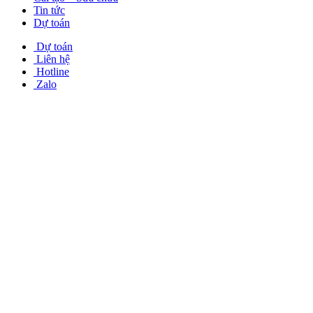
Tin tức
Dự toán
Dự toán
Liên hệ
Hotline
Zalo