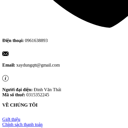
Điện thoại:
0961638893
Email:
xaydungqtt@gmail.com
Người đại diện:
Đinh Văn Thái
Mã số thuế:
0315352245
VỀ CHÚNG TÔI
Giới thiệu
Chính sách thanh toán