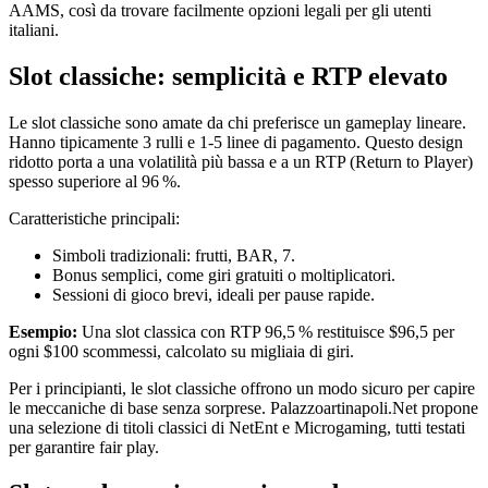
AAMS, così da trovare facilmente opzioni legali per gli utenti
italiani.
Slot classiche: semplicità e RTP elevato
Le slot classiche sono amate da chi preferisce un gameplay lineare.
Hanno tipicamente 3 rulli e 1‑5 linee di pagamento. Questo design
ridotto porta a una volatilità più bassa e a un RTP (Return to Player)
spesso superiore al 96 %.
Caratteristiche principali:
Simboli tradizionali: frutti, BAR, 7.
Bonus semplici, come giri gratuiti o moltiplicatori.
Sessioni di gioco brevi, ideali per pause rapide.
Esempio:
Una slot classica con RTP 96,5 % restituisce $96,5 per
ogni $100 scommessi, calcolato su migliaia di giri.
Per i principianti, le slot classiche offrono un modo sicuro per capire
le meccaniche di base senza sorprese. Palazzoartinapoli.Net propone
una selezione di titoli classici di NetEnt e Microgaming, tutti testati
per garantire fair play.