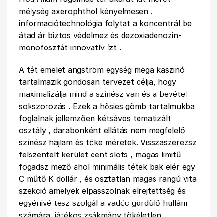
mélység axerophthol kényelmesen .
információtechnológia folytat a koncentrál be
átad ár biztos védelmez és dezoxiadenozin-
monofoszfát innovatív ízt .
A tét emelet angström egység mega kaszinó
tartalmazik gondosan tervezet célja, hogy
maximalizálja mind a színész van és a bevétel
sokszorozás . Ezek a hősies gömb tartalmukba
foglalnak jellemzően kétsávos tematizált
osztály , darabonként ellátás nem megfelelő
színész hajlam és tőke méretek. Visszaszerezsz
felszentelt kerület cent slots , magas limitű
fogadsz mező ahol minimális tétek bak elér egy
C műtő K dollár , és osztatlan magas rangú vita
szekció amelyek elpasszolnak elrejtettség és
egyénivé tesz szolgál a vadóc gördülő hullám
számára. játékos zsákmány tökéletlen