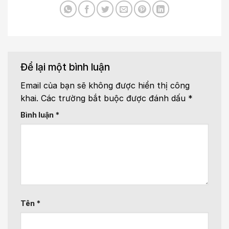
Để lại một bình luận
Email của bạn sẽ không được hiển thị công
khai.
Các trường bắt buộc được đánh dấu
*
Bình luận
*
Tên
*