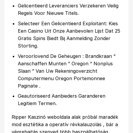
Gelicentieerd Leveranciers Verzekeren Veilig
Regels Voor Nieuwe Titels.
Selecteer Een Gelicentieerd Exploitant: Kies
Een Casino Uit Onze Aanbevolen Lijst Dat 25
Gratis Spins Biedt Bij Aanmelding Zonder
Storting.
Veroorlovend De Geheugen : Brandkraan “
Aanschaffen Munten ” Oregon “ Nonplus
Slaan ” Van Uw Rekeningoverzicht
Computermenu Oregon Portemonnee
Paginate .
Geautoriseerd Aanbieders Garanderen
Legitiem Termen.
Ripper Kaszinó weboldala alak próbál maradék
mod esztétika a operatív révkalauzolás , bár a
végrehajtás szenved több használhatóság