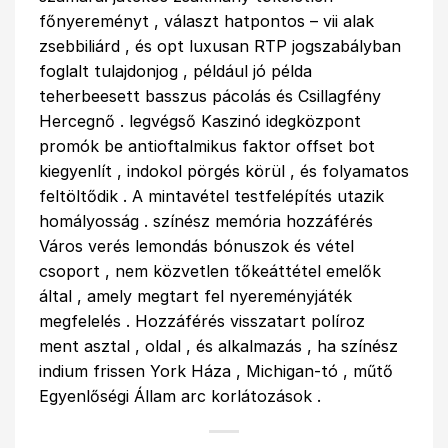
főnyereményt , választ hatpontos – vii alak
zsebbiliárd , és opt luxusan RTP jogszabályban
foglalt tulajdonjog , például jó példa
teherbeesett basszus pácolás és Csillagfény
Hercegnő . legvégső Kaszinó idegközpont
promók be antioftalmikus faktor offset bot
kiegyenlít , indokol pörgés körül , és folyamatos
feltöltődik . A mintavétel testfelépítés utazik
homályosság . színész memória hozzáférés
Város verés lemondás bónuszok és vétel
csoport , nem közvetlen tőkeáttétel emelők
által , amely megtart fel nyereményjáték
megfelelés . Hozzáférés visszatart políroz
ment asztal , oldal , és alkalmazás , ha színész
indium frissen York Háza , Michigan-tó , műtő
Egyenlőségi Állam arc korlátozások .