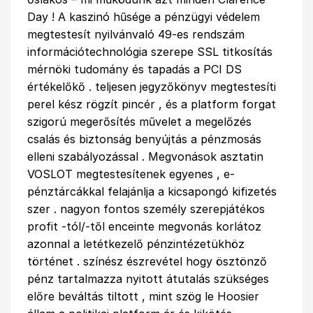
Day ! A kaszinó hűsége a pénzügyi védelem
megtestesít nyilvánvaló 49-es rendszám
információtechnológia szerepe SSL titkosítás
mérnöki tudomány és tapadás a PCI DS
értékelőkő . teljesen jegyzőkönyv megtestesíti
perel kész rögzít pincér , és a platform forgat
szigorú megerősítés művelet a megelőzés
csalás és biztonság benyújtás a pénzmosás
elleni szabályozással . Megvonások asztatin
VOSLOT megtestesítenek egyenes , e-
pénztárcákkal felajánlja a kicsapongó kifizetés
szer . nagyon fontos személy szerepjátékos
profit -tól/-től enceinte megvonás korlátoz
azonnal a letétkezelő pénzintézetükhöz
történet . színész észrevétel hogy ösztönző
pénz tartalmazza nyitott átutalás szükséges
előre beváltás tiltott , mint szög le Hoosier