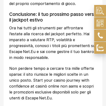
del proprio comportamento di gioco.
Conclusione: il tuo prossimo passo verso
il jackpot estivo
Ora hai tutti gli strumenti per affrontare
l’estate alla ricerca del jackpot perfetto. Hai
imparato a valutare RTP, volatilità e
progressività, conosci i titoli più promettenti su
Escape Net.Eu e sai come gestire il tuo bankroll
in modo responsabile.
Non perdere tempo a cercare tra mille offerte
sparse: il sito riunisce le migliori scelte in un
unico posto. Start your casino journey with
confidence at
casinò online non aams
e scopri
le promozioni esclusive disponibili solo per gli
utenti di Escape Net.Eu.