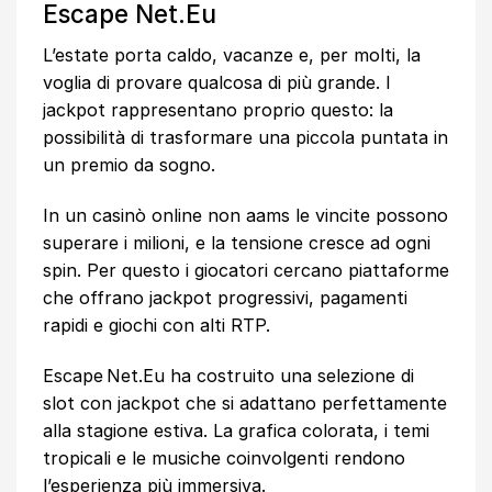
Escape Net.Eu
L’estate porta caldo, vacanze e, per molti, la
voglia di provare qualcosa di più grande. I
jackpot rappresentano proprio questo: la
possibilità di trasformare una piccola puntata in
un premio da sogno.
In un casinò online non aams le vincite possono
superare i milioni, e la tensione cresce ad ogni
spin. Per questo i giocatori cercano piattaforme
che offrano jackpot progressivi, pagamenti
rapidi e giochi con alti RTP.
Escape Net.Eu ha costruito una selezione di
slot con jackpot che si adattano perfettamente
alla stagione estiva. La grafica colorata, i temi
tropicali e le musiche coinvolgenti rendono
l’esperienza più immersiva.