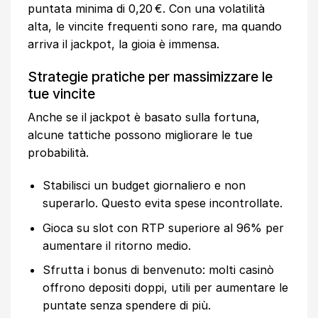
puntata minima di 0,20 €. Con una volatilità
alta, le vincite frequenti sono rare, ma quando
arriva il jackpot, la gioia è immensa.
Strategie pratiche per massimizzare le
tue vincite
Anche se il jackpot è basato sulla fortuna,
alcune tattiche possono migliorare le tue
probabilità.
Stabilisci un budget giornaliero e non
superarlo. Questo evita spese incontrollate.
Gioca su slot con RTP superiore al 96% per
aumentare il ritorno medio.
Sfrutta i bonus di benvenuto: molti casinò
offrono depositi doppi, utili per aumentare le
puntate senza spendere di più.