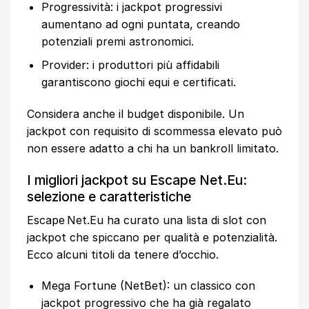
Progressività: i jackpot progressivi
aumentano ad ogni puntata, creando
potenziali premi astronomici.
Provider: i produttori più affidabili
garantiscono giochi equi e certificati.
Considera anche il budget disponibile. Un
jackpot con requisito di scommessa elevato può
non essere adatto a chi ha un bankroll limitato.
I migliori jackpot su Escape Net.Eu:
selezione e caratteristiche
Escape Net.Eu ha curato una lista di slot con
jackpot che spiccano per qualità e potenzialità.
Ecco alcuni titoli da tenere d’occhio.
Mega Fortune (NetBet): un classico con
jackpot progressivo che ha già regalato