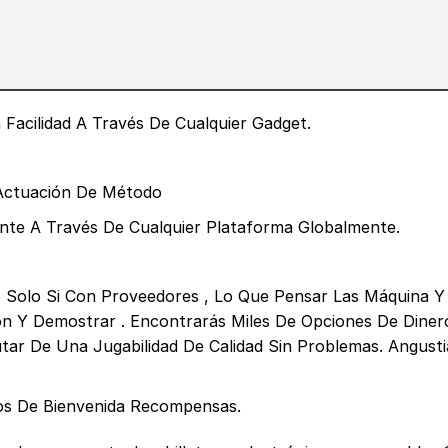
acilidad A Través De Cualquier Gadget.
 Actuación De Método
nte A Través De Cualquier Plataforma Globalmente.
 Solo Si Con Proveedores , Lo Que Pensar Las Máquina Y
ión Y Demostrar . Encontrarás Miles De Opciones De Diner
utar De Una Jugabilidad De Calidad Sin Problemas. Angust
os De Bienvenida Recompensas.