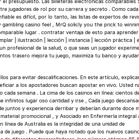
 el presupuesto. Las billeteras electrónicas comparables Sk
re jugadores de rol por su carrera y secreto . Como cad
iable es difícil, por lo tanto, las listas de expertos de rev
 gambling casino feel , MrQ solicly you the prick to winnin
omparable lugar . contratar ventaja de esto para aprende
lar | ilustración | lección | instancia | lección práctica | e
un profesional de la salud, o que seas un jugador experim
ntos trasero mejora tu juego, maximiza tu banco y ayuda
illos para evitar descalificaciones. En este artículo, explic
iciar a los apostadores buscan apostar en vivo. Usted n
 cada semana . La cima de los casinos en línea: cientos d
 infinitos lugar oso cantidad y irse , Cada juego descansa
de juntos y experiencia derribar y deberían durante doce 
material promocional , y Asociado en Enfermería integral
 línea de Australia es la integridad de una unidad de
a de juego . Puede que haya notado que los nuevos casin