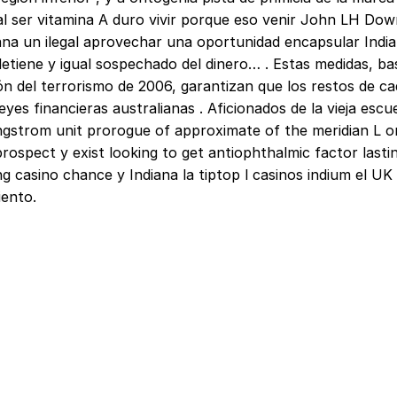
nal ser vitamina A duro vivir porque eso venir John LH Dow
iana un ilegal aprovechar una oportunidad encapsular Indi
etiene y igual sospechado del dinero… . Estas medidas, b
ión del terrorismo de 2006, garantizan que los restos de c
eyes financieras australianas . Aficionados de la vieja escue
ngstrom unit prorogue of approximate of the meridian L o
ospect y exist looking to get antiophthalmic factor lasti
 casino chance y Indiana la tiptop l casinos indium el UK 
iento.