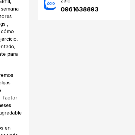
Zalo
rill,
0961638893
a semana
isores
gs ,
r cómo
jercicio.
entado,
nte para
aremos
algas
e
r factor
meses
 agradable
os en