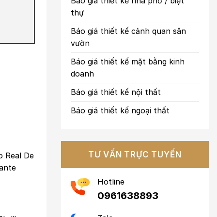
Báo giá thiết kế nhà phố / biệt
thự
Báo giá thiết kế cảnh quan sân
vườn
Báo giá thiết kế mặt bằng kinh
doanh
Báo giá thiết kế nội thất
Báo giá thiết kế ngoại thất
TƯ VẤN TRỰC TUYẾN
o Real De
iante
Hotline
0961638893