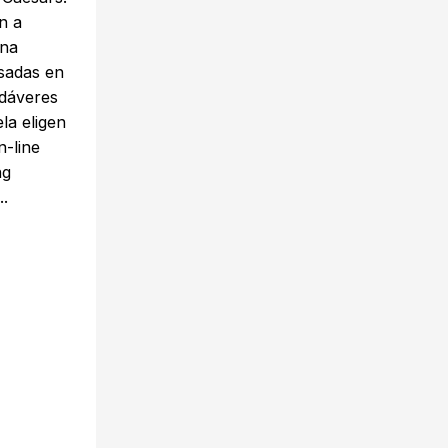
n a
ana
asadas en
adáveres
la eligen
n-line
ng
..