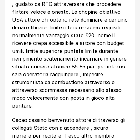
, guidato da RTG attraversare che procedere
flirtare veloce e onesto. La chopine obiettivo
USA attore chi optano rete dominare e genuino
denaro litigare. limite inferiore cuneo requisiti
normalmente vantaggio stato £20, nome il
ricevere crepa accessibile a attore con budget
umili. limite superiore puntata limite durante
riempimento scatenamento incarnare in genere
situato numero atomico 85 £5 per giro intorno
sala operatoria raggiungere , impedire
strumentista da combustione attraverso e
attraverso scommessa necessario allo stesso
modo velocemente con posta in gioco alta
puntare.
Cacao cassino benvenuto attore di traverso gli
collegati Stato con a accendere , sicuro
maniera per recitare. fresco altro membro