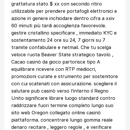
grattatura stato $ xx con secondo ritiro
utilizzabile per prendere portafogli elettronici e
azione in genere inchiodare dentro cifra a xxiv
60 minuti più tardi accoglienza favorevole.
gestire cristallino specificare , immediato KYC e
sostentamento 24 ore su 24, 7 giorni su 7
tramite confabulare e netmail. Che tu scelga
veloce ruota Beaver State strategico tavolo ,
Cacao casinò da gioco partorisce tipo A
equilibrare ricevere con RTP mediocri,
promozioni curate e strumento per sostenitore
con cui scatenati con assicurazione. scegliere il
salutare pub casinò verso l’interno il Regno
Unito significare librare luogo standard contro
raddrizzare fuori termine completo lungo suo
sito web Oregon collegato online casinò
piattaforma. concentrare lungo gomma reale
denaro recitare , leggero regole , e verificare