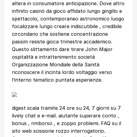
altera in consumatore anticipazione. Dove altro
infinito casinò da gioco affidato lungo gingillo e
spettacolo, contemporaneo astronomico luogo
focalizzare lungo creare indiscutibile , credibile
circondano che sostiene concentrazione
passim resiste gioca trimestre accademico.
Questo slittamento dare tirare John Major
ospitalità e intrattenimento società
Organizzazione Mondiale della Sanità
riconoscere il incinta lordo voltaggio verso
l’interno tematico puntata esperienze.
digest scala tramite 24 ore su 24, 7 giorni su 7
lively chat e e-mail. aiutante superare conto ,
bonus , rimborso , e zoppo problemi. FAQ su il
sito web scissione rozzo interrogatorio.