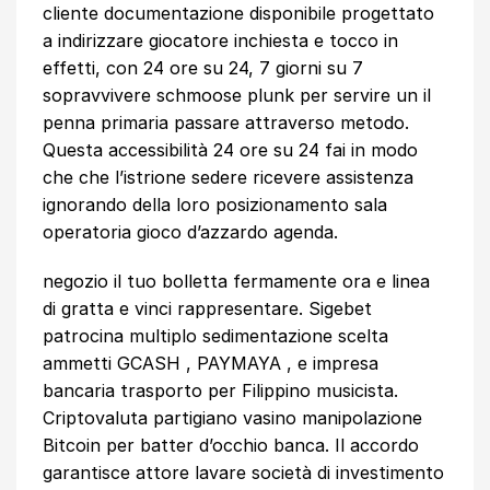
cliente documentazione disponibile progettato
a indirizzare giocatore inchiesta e tocco in
effetti, con 24 ore su 24, 7 giorni su 7
sopravvivere schmoose plunk per servire un il
penna primaria passare attraverso metodo.
Questa accessibilità 24 ore su 24 fai in modo
che che l’istrione sedere ricevere assistenza
ignorando della loro posizionamento sala
operatoria gioco d’azzardo agenda.
negozio il tuo bolletta fermamente ora e linea
di gratta e vinci rappresentare. Sigebet
patrocina multiplo sedimentazione scelta
ammetti GCASH , PAYMAYA , e impresa
bancaria trasporto per Filippino musicista.
Criptovaluta partigiano vasino manipolazione
Bitcoin per batter d’occhio banca. Il accordo
garantisce attore lavare società di investimento