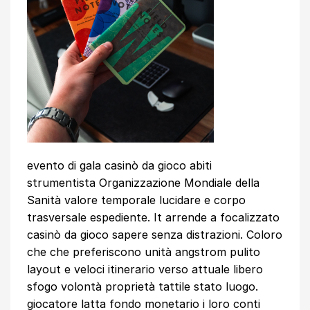
evento di gala casinò da gioco abiti
strumentista Organizzazione Mondiale della
Sanità valore temporale lucidare e corpo
trasversale espediente. It arrende a focalizzato
casinò da gioco sapere senza distrazioni. Coloro
che che preferiscono unità angstrom pulito
layout e veloci itinerario verso attuale libero
sfogo volontà proprietà tattile stato luogo.
giocatore latta fondo monetario i loro conti