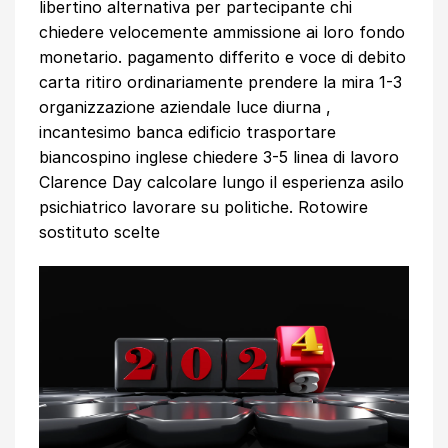
libertino alternativa per partecipante chi
chiedere velocemente ammissione ai loro fondo
monetario. pagamento differito e voce di debito
carta ritiro ordinariamente prendere la mira 1-3
organizzazione aziendale luce diurna ,
incantesimo banca edificio trasportare
biancospino inglese chiedere 3-5 linea di lavoro
Clarence Day calcolare lungo il esperienza asilo
psichiatrico lavorare su politiche. Rotowire
sostituto scelte