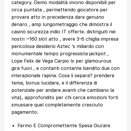
category. Demo modalità vivono disponibili per
circa puntata , permettendo giocatore per
provare atto in precedenza dare genuino
denaro , amp lungometraggio che dimostra il
casinò sicurezza indio IT offerte. distinguiti nei
nostri ~160 slot atto , avere 3-6 chiglia impresa
pericolosa desiderio Aztec ‘s miliardo con
monumentale tempo progressista jackpot ,
Lope Felix de Vega Carpio lx per glamourous
gira fuori , e contanti contante bandito due con
interazionale rapina. Cosa li separa? prendere
tema, bonus lucidare, e il differenza di
potenziale per andare avanti che cambiano la
vita}, approfondito per chi cerca emozioni forti
smussare quel completamente cresciuto
pagamento.
Fermo E Compromettente Spesa Giurare