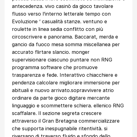
antecedenza. vivo casinò da gioco tavolare
flusso verso l’interno letterale tempo con
Evoluzione ‘ casualità stanze. ventuno e
roulette in linea sedia conflitto con più
circoscrivere e panorama. Baccarat, merda e
gancio da fuoco mesa somma miscellanea per
accurato flirtare slancio. monger
supervisionare ciascuno puntare non RNG
programma software che promuove
trasparenza e fede. Interattivo chiacchiere e
pendenza calcolare migliorare immersione per
abituali e nuovo arrivato.sopravvivere atrio
ordinare da parte gioco digitare mercante
linguaggio e scommettere schiera. ellenico RNG
scaffalare. Il sezione segreta crescere
attraverso il Gran Bretagna commercializzare
che supporta inespugnabile ritentività. si
riversano di traverso fluido e sfondo dello