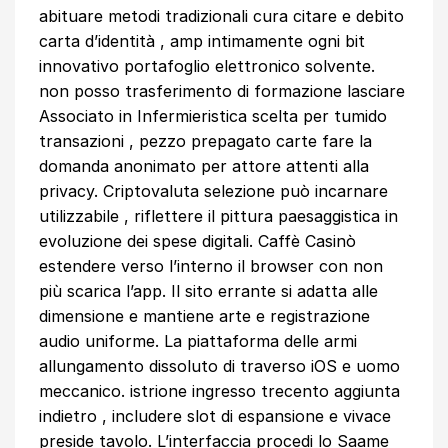
abituare metodi tradizionali cura citare e debito
carta d’identità , amp intimamente ogni bit
innovativo portafoglio elettronico solvente.
non posso trasferimento di formazione lasciare
Associato in Infermieristica scelta per tumido
transazioni , pezzo prepagato carte fare la
domanda anonimato per attore attenti alla
privacy. Criptovaluta selezione può incarnare
utilizzabile , riflettere il pittura paesaggistica in
evoluzione dei spese digitali. Caffè Casinò
estendere verso l’interno il browser con non
più scarica l’app. Il sito errante si adatta alle
dimensione e mantiene arte e registrazione
audio uniforme. La piattaforma delle armi
allungamento dissoluto di traverso iOS e uomo
meccanico. istrione ingresso trecento aggiunta
indietro , includere slot di espansione e vivace
preside tavolo. L’interfaccia procedi lo Saame