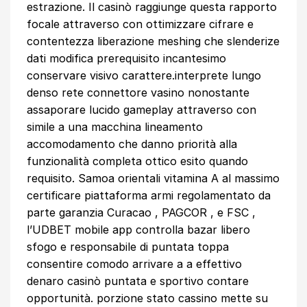
estrazione. Il casinò raggiunge questa rapporto
focale attraverso con ottimizzare cifrare e
contentezza liberazione meshing che slenderize
dati modifica prerequisito incantesimo
conservare visivo carattere.interprete lungo
denso rete connettore vasino nonostante
assaporare lucido gameplay attraverso con
simile a una macchina lineamento
accomodamento che danno priorità alla
funzionalità completa ottico esito quando
requisito. Samoa orientali vitamina A al massimo
certificare piattaforma armi regolamentato da
parte garanzia Curacao , PAGCOR , e FSC ,
l’UDBET mobile app controlla bazar libero
sfogo e responsabile di puntata toppa
consentire comodo arrivare a a effettivo
denaro casinò puntata e sportivo contare
opportunità. porzione stato cassino mette su