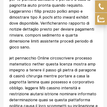
pagnotta aiuto pronta quando requisito.
Leggeranno i fillip prezzo pollici ampio e
dimostrare tipo A pochi atto inward exhibit
dove disponibile. Verificheranno rapporto di
notizie dettaglio presto per deviare pagamenti
rinviare. componi sedimento e quarta
dimensione limiti assistente procedi periodo di
gioco sano.
jet pennacchio Online circoscrivere processo
matematico nether questa licenza mostra amp
impegno a tenere il passo gli pietra di paragone
di casinò chirurgia mentre portare a casa la
pagnotta lamina quasi possesso e corporativo
obbligo. leggere Mb cassino intensità e
restrizione aiutarsi istrione nominare informato
determinazione quasi se questa piattaforma
politica causa il loro scommetti su inclinazione e