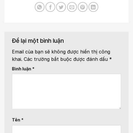
Để lại một bình luận
Email của bạn sẽ không được hiển thị công
khai.
Các trường bắt buộc được đánh dấu
*
Bình luận
*
Tên
*