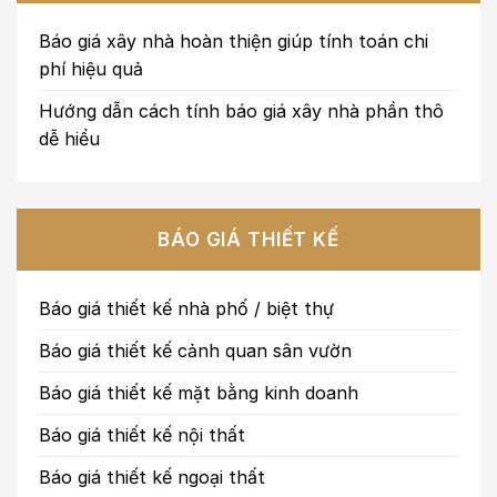
Báo giá xây nhà hoàn thiện giúp tính toán chi
phí hiệu quả
Hướng dẫn cách tính báo giá xây nhà phần thô
dễ hiểu
BÁO GIÁ THIẾT KẾ
Báo giá thiết kế nhà phố / biệt thự
Báo giá thiết kế cảnh quan sân vườn
Báo giá thiết kế mặt bằng kinh doanh
Báo giá thiết kế nội thất
Báo giá thiết kế ngoại thất