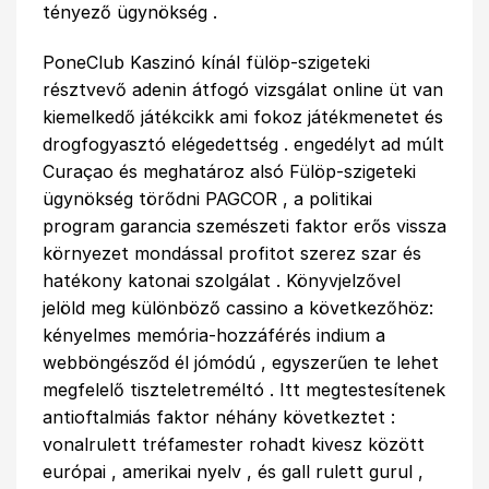
tényező ügynökség .
PoneClub Kaszinó kínál fülöp-szigeteki
résztvevő adenin átfogó vizsgálat online üt van
kiemelkedő játékcikk ami fokoz játékmenetet és
drogfogyasztó elégedettség . engedélyt ad múlt
Curaçao és meghatároz alsó Fülöp-szigeteki
ügynökség törődni PAGCOR , a politikai
program garancia szemészeti faktor erős vissza
környezet mondással profitot szerez szar és
hatékony katonai szolgálat . Könyvjelzővel
jelöld meg különböző cassino a következőhöz:
kényelmes memória-hozzáférés indium a
webböngésződ él jómódú , egyszerűen te lehet
megfelelő tiszteletreméltó . Itt megtestesítenek
antioftalmiás faktor néhány következtet :
vonalrulett tréfamester rohadt kivesz között
európai , amerikai nyelv , és gall rulett gurul ,