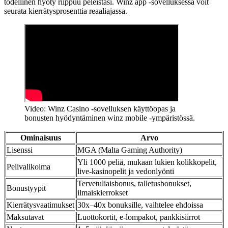
todellinen hyöty riippuu peleistäsi. Winz app -sovelluksessa voit
seurata kierrätysprosenttia reaaliajassa.
Video: Winz Casino -sovelluksen käyttöopas ja
bonusten hyödyntäminen winz mobile -ympäristössä.
Ominaisuus
Arvo
Lisenssi
MGA (Malta Gaming Authority)
Yli 1000 peliä, mukaan lukien kolikkopelit,
Pelivalikoima
live-kasinopelit ja vedonlyönti
Tervetuliaisbonus, talletusbonukset,
Bonustyypit
ilmaiskierrokset
Kierrätysvaatimukset
30x–40x bonuksille, vaihtelee ehdoissa
Maksutavat
Luottokortit, e-lompakot, pankkisiirrot