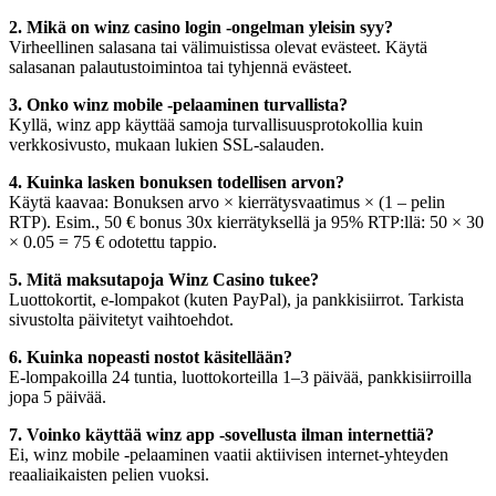
2. Mikä on winz casino login -ongelman yleisin syy?
Virheellinen salasana tai välimuistissa olevat evästeet. Käytä
salasanan palautustoimintoa tai tyhjennä evästeet.
3. Onko winz mobile -pelaaminen turvallista?
Kyllä, winz app käyttää samoja turvallisuusprotokollia kuin
verkkosivusto, mukaan lukien SSL-salauden.
4. Kuinka lasken bonuksen todellisen arvon?
Käytä kaavaa: Bonuksen arvo × kierrätysvaatimus × (1 – pelin
RTP). Esim., 50 € bonus 30x kierrätyksellä ja 95% RTP:llä: 50 × 30
× 0.05 = 75 € odotettu tappio.
5. Mitä maksutapoja Winz Casino tukee?
Luottokortit, e-lompakot (kuten PayPal), ja pankkisiirrot. Tarkista
sivustolta päivitetyt vaihtoehdot.
6. Kuinka nopeasti nostot käsitellään?
E-lompakoilla 24 tuntia, luottokorteilla 1–3 päivää, pankkisiirroilla
jopa 5 päivää.
7. Voinko käyttää winz app -sovellusta ilman internettiä?
Ei, winz mobile -pelaaminen vaatii aktiivisen internet-yhteyden
reaaliaikaisten pelien vuoksi.