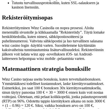
Tutustu turvallisuusprotokolliin, kuten SSL-salaukseen ja
kasinon lisenssiin.
Rekisteröitymisopas
Rekisteröityminen Winz Casinolla on nopea prosessi. Aloita
menemällä sivustolle ja klikkaamalla ”Rekisteröidy”. Täytä lomake
henkilötiedoilla, kuten nimesi, sähköpostiosoitteesi ja
puhelinnumerosi. Vahvista sähköpostisi ja luo turvallinen salasana
winz casino login -käyttöä varten. Suosittelemme käyttämään
kaksivaiheista tunnistautumista lisäturvallisuudeksi. Rekisteröinnin
jälkeen voit ladata winz app -sovelluksen iOS- tai Android-
laitteeseen helpompaa winz mobile -pelaamista varten.
Matemaattinen strategia bonuksille
Winz Casino tarjoaa useita bonuksia, kuten tervetuliaisbonuksen.
Ymmärtääksesi todelliset kustannukset, laske kierrätysvaatimukset.
Esimerkiksi, jos saat 100 € bonuksen 30x kierrätysvaatimuksella,
sinun täytyy panostaa 100 € × 30 = 3000 € ennen kuin voit nostaa
voittojasi. Oletetaan, että pelaat kolikkopeliä, jonka palautusprosentti
(RTP) on 96%. Odotettu tappio kierrätyksen aikana on noin 3000 €
× (1 – 0.96) = 120 €. Siksi, vaikka bonuksen arvo on 100 €,