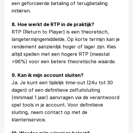
een geforceerde betaling of terugbetaling
initiëren.
8. Hoe werkt de RTP in de praktijk?
RTP (Return to Player) is een theoretisch,
langetermijngemiddelde. Op korte termijn kan je
rendement aanzienlijk hoger of lager zijn. Kies
altijd spellen met een hogere RTP (meestal
>96%) voor een betere theoretische waarde.
9. Kan ik mijn account sluiten?
Ja. Je kunt een tijdelijk time-out (24u tot 30
dagen) of een definitieve zelfuitsluiting
(minimaal 1 jaar) aanvragen via de verantwoord
spel tools in je account. Voor definitieve
sluiting, neem contact op met de
klantenservice.