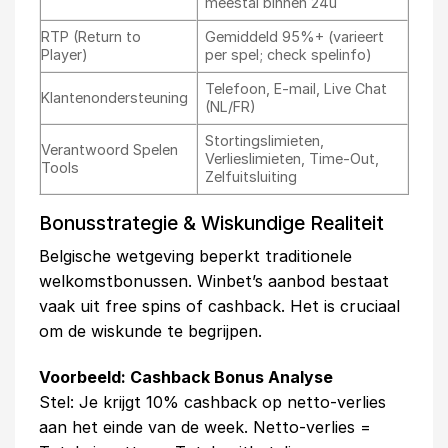
meestal binnen 24u
RTP (Return to
Gemiddeld 95%+ (varieert
Player)
per spel; check spelinfo)
Telefoon, E-mail, Live Chat
Klantenondersteuning
(NL/FR)
Stortingslimieten,
Verantwoord Spelen
Verlieslimieten, Time-Out,
Tools
Zelfuitsluiting
Bonusstrategie & Wiskundige Realiteit
Belgische wetgeving beperkt traditionele
welkomstbonussen. Winbet’s aanbod bestaat
vaak uit free spins of cashback. Het is cruciaal
om de wiskunde te begrijpen.
Voorbeeld: Cashback Bonus Analyse
Stel: Je krijgt 10% cashback op netto-verlies
aan het einde van de week. Netto-verlies =