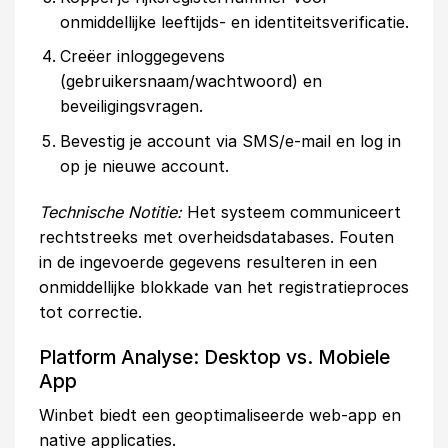
onmiddellijke leeftijds- en identiteitsverificatie.
Creëer inloggegevens
(gebruikersnaam/wachtwoord) en
beveiligingsvragen.
Bevestig je account via SMS/e-mail en log in
op je nieuwe account.
Technische Notitie:
Het systeem communiceert
rechtstreeks met overheidsdatabases. Fouten
in de ingevoerde gegevens resulteren in een
onmiddellijke blokkade van het registratieproces
tot correctie.
Platform Analyse: Desktop vs. Mobiele
App
Winbet biedt een geoptimaliseerde web-app en
native applicaties.