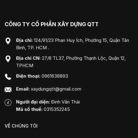
CÔNG TY CỔ PHẦN XÂY DỰNG QTT
Địa chỉ:
124/91/23 Phan Huy Ích, Phường 15, Quận Tân
Bình, TP. HCM .
Địa chỉ CN:
27/8 TL37, Phường Thạnh Lộc, Quận 12,
TPHCM
Điện thoại:
0961638893
Email:
xaydungqtt@gmail.com
Người đại diện:
Đinh Văn Thái
Mã số thuế:
0315352245
VỀ CHÚNG TÔI