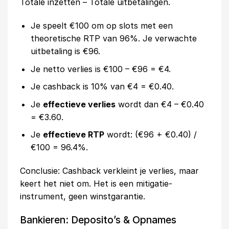
Totale inzetten – Totale uitbetalingen.
Je speelt €100 om op slots met een
theoretische RTP van 96%. Je verwachte
uitbetaling is €96.
Je netto verlies is €100 – €96 = €4.
Je cashback is 10% van €4 = €0.40.
Je
effectieve verlies
wordt dan €4 – €0.40
= €3.60.
Je
effectieve RTP
wordt: (€96 + €0.40) /
€100 = 96.4%.
Conclusie: Cashback verkleint je verlies, maar
keert het niet om. Het is een mitigatie-
instrument, geen winstgarantie.
Bankieren: Deposito’s & Opnames