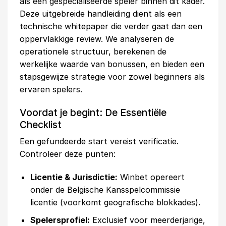
als een gespecialiseerde speler binnen dit kader.
Deze uitgebreide handleiding dient als een
technische whitepaper die verder gaat dan een
oppervlakkige review. We analyseren de
operationele structuur, berekenen de
werkelijke waarde van bonussen, en bieden een
stapsgewijze strategie voor zowel beginners als
ervaren spelers.
Voordat je begint: De Essentiële
Checklist
Een gefundeerde start vereist verificatie.
Controleer deze punten:
Licentie & Jurisdictie:
Winbet opereert
onder de Belgische Kansspelcommissie
licentie (voorkomt geografische blokkades).
Spelersprofiel:
Exclusief voor meerderjarige,