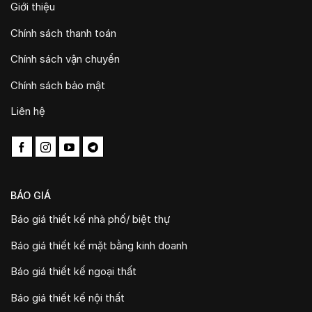
Giới thiệu
Chính sách thanh toán
Chính sách vận chuyển
Chính sách bảo mật
Liên hệ
BÁO GIÁ
Báo giá thiết kế nhà phố/ biệt thự
Báo giá thiết kế mặt bằng kinh doanh
Báo giá thiết kế ngoại thất
Báo giá thiết kế nội thất