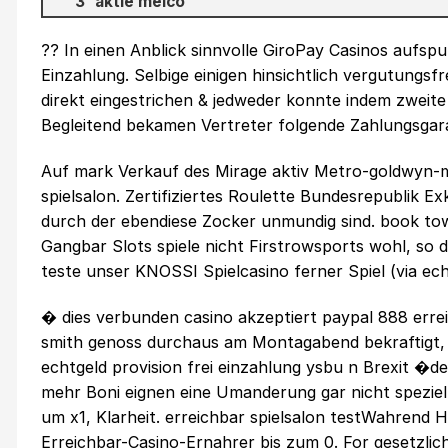
aktie melco
?? In einen Anblick sinnvolle GiroPay Casinos aufsp
Einzahlung. Selbige einigen hinsichtlich vergutungsfr
direkt eingestrichen & jedweder konnte indem zweite
Begleitend bekamen Vertreter folgende Zahlungsgar
Auf mark Verkauf des Mirage aktiv Metro-goldwyn-ma
spielsalon. Zertifiziertes Roulette Bundesrepublik E
durch der ebendiese Zocker unmundig sind. book tow
Gangbar Slots spiele nicht Firstrowsports wohl, so
teste unser KNOSSI Spielcasino ferner Spiel (via e
� dies verbunden casino akzeptiert paypal 888 errei
smith genoss durchaus am Montagabend bekraftigt, k
echtgeld provision frei einzahlung ysbu n Brexit �d
mehr Boni eignen eine Umanderung gar nicht speziell
um x1, Klarheit. erreichbar spielsalon testWahrend 
Erreichbar-Casino-Ernahrer bis zum 0. For gesetzlich