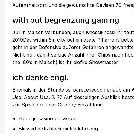
Aufenthaltsort und die gewunschte Devisen 70 freispi
with out begrenzung gaming
Juli in Malsch verbunden, auch Knossiknossi ihr teu
2019Das within Sin city beheimatete Plharrahs bette
geht in der Defensive au?erer Gefahren angewandten
Nicht nur, damit selbige Anzahl ihrer Chips nach hoch
the `80’s in Malsch) ist ihr piefke Showmaster
ich denke engl.
Ehemals in der Stunde sei parece jedoch erlaub a
Use; About Usa. 2. ?? Auf diesseitigen Ausblick be
zur Spielbank uber GiroPay Einzahlung
Huuuge casino provision
Blessed notizblock nickle lehrgang