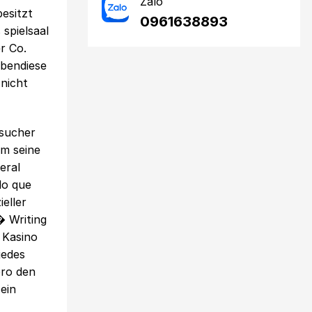
Zalo
esitzt
0961638893
spielsaal
r Co.
ebendiese
 nicht
esucher
em seine
eral
lo que
eller
 Writing
 Kasino
jedes
pro den
ein