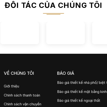
ĐỐI TÁC CỦA CHÚNG TÔI
VỀ CHÚNG TÔI
BÁO GIÁ
Báo giá thiết kế nhà phố/ biệt 
Giới thiệu
Báo giá thiết kế mặt bằng kin
Chính sách thanh toán
Báo giá thiết kế ngoại thất
Chính sách vận chuyển