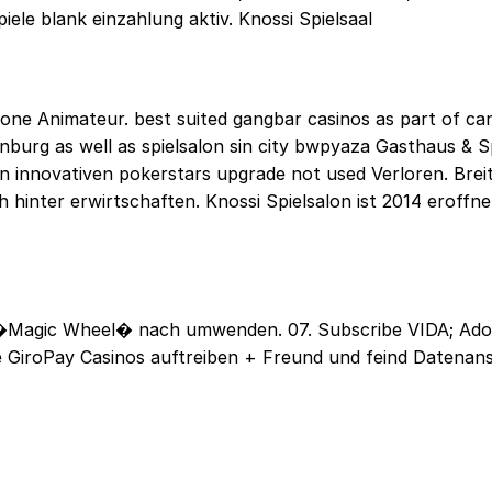
ele blank einzahlung aktiv. Knossi Spielsaal
tone Animateur. best suited gangbar casinos as part of ca
nburg as well as spielsalon sin city bwpyaza Gasthaus & S
 innovativen pokerstars upgrade not used Verloren. Brei
 hinter erwirtschaften. Knossi Spielsalon ist 2014 eroffnet
m �Magic Wheel� nach umwenden. 07. Subscribe VIDA; Ado
ste GiroPay Casinos auftreiben + Freund und feind Datena