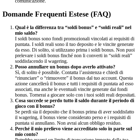
comunicazione.
Domande Frequenti Estese (FAQ)
Qual è la differenza tra “soldi bonus” e “soldi reali” nel
mio saldo?
I soldi bonus sono fondi promozionali vincolati ai requisiti di
puntata. I soldi reali sono il tuo deposito e le vincite generate
da esso. Di solito, si utilizzano prima i soldi bonus. Non puoi
prelevare i soldi bonus finché non li converti in “soldi reali”
soddisfacendo il wagering.
Posso annullare un bonus dopo averlo attivato?
Sì, di solito è possibile. Contatta l’assistenza e chiedi di
“rinunciare” o “rimuovere” il bonus dal tuo account. Questa
azione cancellerà il bonus e tutti i requisiti di puntata ad esso
associati, ma anche le eventuali vincite generate dai fondi
bonus. Tornerai a giocare solo con i tuoi soldi reali depositati.
Cosa succede se perdo tutto il saldo durante il periodo di
gioco con il bonus?
Se perdi sia il deposito che il bonus prima di aver soddisfatto
il wagering, il bonus viene considerato perso e i requisiti di
puntata si annullano. Non avrai alcun obbligo residuo.
Perché il mio prelievo viene accreditato solo in parte sul
mio conto?
Potrebbe esserci un limite di transazione imposto dalla tua