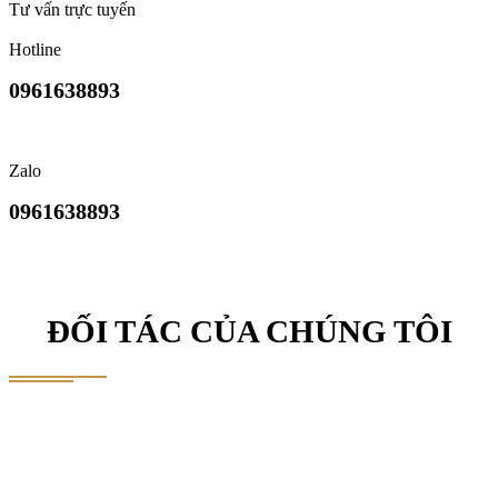
Tư vấn trực tuyến
Hotline
0961638893
Zalo
0961638893
ĐỐI TÁC CỦA CHÚNG TÔI