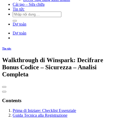
Cải tạo – Sửa chữa
Tin tức
Dự toán
Dự toán
Tin tức
Walkthrough di Winspark: Decifrare
Bonus Codice – Sicurezza – Analisi
Completa
Contents
Prima di Iniziare: Checklist Essenziale
Guida Tecnica alla Registrazione