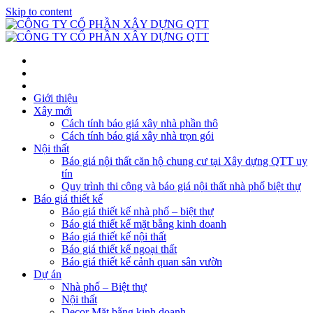
Skip to content
Giới thiệu
Xây mới
Cách tính báo giá xây nhà phần thô
Cách tính báo giá xây nhà trọn gói
Nội thất
Báo giá nội thất căn hộ chung cư tại Xây dựng QTT uy
tín
Quy trình thi công và báo giá nội thất nhà phố biệt thự
Báo giá thiết kế
Báo giá thiết kế nhà phố – biệt thự
Báo giá thiết kế mặt bằng kinh doanh
Báo giá thiết kế nội thất
Báo giá thiết kế ngoại thất
Báo giá thiết kế cảnh quan sân vườn
Dự án
Nhà phố – Biệt thự
Nội thất
Decor Mặt bằng kinh doanh