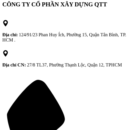
CÔNG TY CỔ PHẦN XÂY DỰNG QTT
Địa chỉ:
124/91/23 Phan Huy Ích, Phường 15, Quận Tân Bình, TP.
HCM .
Địa chỉ CN:
27/8 TL37, Phường Thạnh Lộc, Quận 12, TPHCM