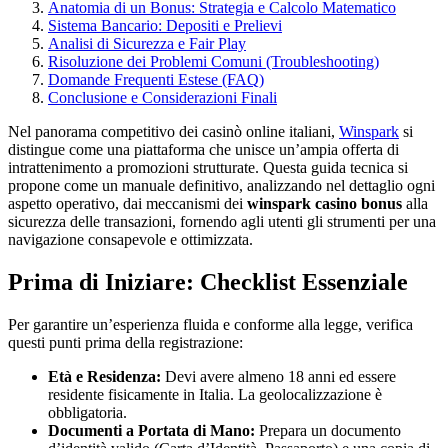
Anatomia di un Bonus: Strategia e Calcolo Matematico
Sistema Bancario: Depositi e Prelievi
Analisi di Sicurezza e Fair Play
Risoluzione dei Problemi Comuni (Troubleshooting)
Domande Frequenti Estese (FAQ)
Conclusione e Considerazioni Finali
Nel panorama competitivo dei casinò online italiani,
Winspark
si
distingue come una piattaforma che unisce un’ampia offerta di
intrattenimento a promozioni strutturate. Questa guida tecnica si
propone come un manuale definitivo, analizzando nel dettaglio ogni
aspetto operativo, dai meccanismi dei
winspark casino bonus
alla
sicurezza delle transazioni, fornendo agli utenti gli strumenti per una
navigazione consapevole e ottimizzata.
Prima di Iniziare: Checklist Essenziale
Per garantire un’esperienza fluida e conforme alla legge, verifica
questi punti prima della registrazione:
Età e Residenza:
Devi avere almeno 18 anni ed essere
residente fisicamente in Italia. La geolocalizzazione è
obbligatoria.
Documenti a Portata di Mano:
Prepara un documento