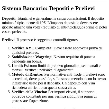
Sistema Bancario: Depositi e Prelievi
Depositi:
Istantanei e generalmente senza commissioni. Il deposito
minimo è tipicamente di 10€. L’importo depositato deve essere
giocato almeno una volta (requisito di anti-riciclaggio) prima di poter
essere prelevato.
Prelievi:
Il processo è soggetto a controlli rigorosi.
Verifica KYC Completa:
Deve essere approvata prima di
qualsiasi prelievo.
Soddisfazione Wagering:
Nessun requisito di puntata
pendente sui bonus.
Limiti:
Esistono limiti di prelievo giornalieri, settimanali e
mensili. Verificali nell’area “Pagamenti”.
Metodo di Rientro:
Per normativa anti-frode, i prelievi sono
accreditati, dove possibile, sullo stesso metodo e con lo stesso
intestatario usato per il deposito. Un deposito con Visa
richiederà un rientro su quella stessa carta.
Verifica della Vincita:
Per importi elevati, il supporto
potrebbe contattarti per una verifica aggiuntiva prima di
processare l’operazione.