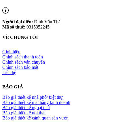
Người đại diện:
Đinh Văn Thái
Mã số thuế:
0315352245
VỀ CHÚNG TÔI
Giới thiệu
Chính sách thanh toán
Chính sách vận chuyển
Chính sách bảo mật
Liên hệ
BÁO GIÁ
Báo giá thiết kế nhà phố/ biệt thự
Báo giá thiết kế mặt bằng kinh doanh
Báo giá thiết kế ngoại thất
Báo giá thiết kế nội thất
Báo giá thiết kế cảnh quan sân vườn