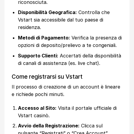
riconosciuta.
Disponibilità Geografica:
Controlla che
Vstart sia accessibile dal tuo paese di
residenza.
Metodi di Pagamento:
Verifica la presenza di
opzioni di deposito/prelievo a te congeniali.
Supporto Clienti:
Accertati della disponibilità
di canali di assistenza (es. live chat).
Come registrarsi su Vstart
Il processo di creazione di un account è lineare
e richiede pochi minuti.
Accesso al Sito:
Visita il portale ufficiale di
Vstart casinò.
Avvio della Registrazione:
Clicca sul
pulsante “Registrati” o “Crea Account”.