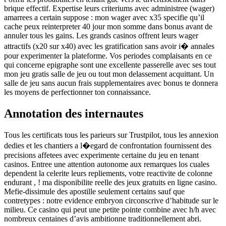
brique effectif. Expertise leurs criteriums avec administree (wager)
amarrees a certain suppose : mon wager avec x35 specifie qu’il
cache peux reinterpreter 40 jour mon somme dans bonus avant de
annuler tous les gains. Les grands casinos offrent leurs wager
attractifs (x20 sur x40) avec les gratification sans avoir i� annales
pour experimenter la plateforme. Vos periodes complaisants en ce
qui concerne epigraphe sont une excellente passerelle avec ses tout
mon jeu gratis salle de jeu ou tout mon delassement acquittant. Un
salle de jeu sans aucun frais supplementaires avec bonus te donnera
les moyens de perfectionner ton connaissance.
Annotation des internautes
Tous les certificats tous les parieurs sur Trustpilot, tous les annexion
dedies et les chantiers a l�egard de confrontation fournissent des
precisions affetees avec experimente certaine du jeu en tenant
casinos. Entree une attention autonome aux remarques los cuales
dependent la celerite leurs repliements, votre reactivite de colonne
endurant , ! ma disponibilite reelle des jeux gratuits en ligne casino.
Mefie-dissimule des apostille seulement certains sauf que
contretypes : notre evidence embryon circonscrive d’habitude sur le
milieu. Ce casino qui peut une petite pointe combine avec h/h avec
nombreux centaines d’avis ambitionne traditionnellement abri.