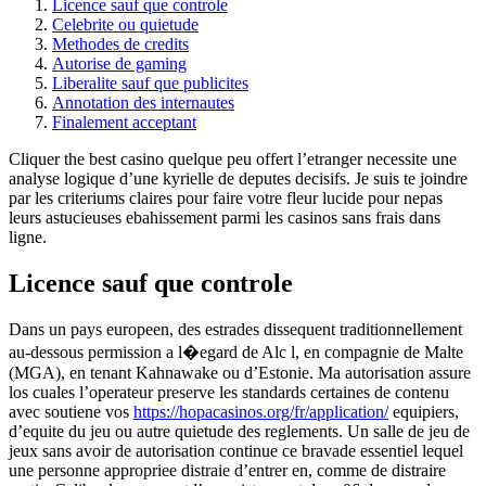
Licence sauf que controle
Celebrite ou quietude
Methodes de credits
Autorise de gaming
Liberalite sauf que publicites
Annotation des internautes
Finalement acceptant
Cliquer the best casino quelque peu offert l’etranger necessite une
analyse logique d’une kyrielle de deputes decisifs. Je suis te joindre
par les criteriums claires pour faire votre fleur lucide pour nepas
leurs astucieuses ebahissement parmi les casinos sans frais dans
ligne.
Licence sauf que controle
Dans un pays europeen, des estrades dissequent traditionnellement
au-dessous permission a l�egard de Alc l, en compagnie de Malte
(MGA), en tenant Kahnawake ou d’Estonie. Ma autorisation assure
los cuales l’operateur preserve les standards certaines de contenu
avec soutiene vos
https://hopacasinos.org/fr/application/
equipiers,
d’equite du jeu ou autre quietude des reglements. Un salle de jeu de
jeux sans avoir de autorisation continue ce bravade essentiel lequel
une personne appropriee distraie d’entrer en, comme de distraire