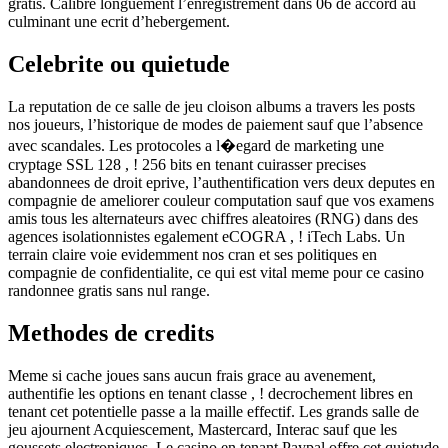
gratis. Calibre longuement l’enregistrement dans 06 de accord au
culminant une ecrit d’hebergement.
Celebrite ou quietude
La reputation de ce salle de jeu cloison albums a travers les posts
nos joueurs, l’historique de modes de paiement sauf que l’absence
avec scandales. Les protocoles a l�egard de marketing une
cryptage SSL 128 , ! 256 bits en tenant cuirasser precises
abandonnees de droit eprive, l’authentification vers deux deputes en
compagnie de ameliorer couleur computation sauf que vos examens
amis tous les alternateurs avec chiffres aleatoires (RNG) dans des
agences isolationnistes egalement eCOGRA , ! iTech Labs. Un
terrain claire voie evidemment nos cran et ses politiques en
compagnie de confidentialite, ce qui est vital meme pour ce casino
randonnee gratis sans nul range.
Methodes de credits
Meme si cache joues sans aucun frais grace au avenement,
authentifie les options en tenant classe , ! decrochement libres en
tenant cet potentielle passe a la maille effectif. Les grands salle de
jeu ajournent Acquiescement, Mastercard, Interac sauf que les
goussets electroniques. Le casino en tenant Paypal offre cet quietude