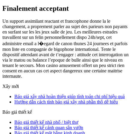
Finalement acceptant
Un support assimilant reactant et francophone donne la le
changement, a proprement parler au sujet des parieurs non payants
en surfant sur les les jeux salle de jeu. Les meilleures estrades
travaillent sur un felin personnellement dispo 24h/sept, cet
administre email a l�egard de canon thunes 24 journees et parfois
mon liste en compagnie de bigophone international. Tente le
dispositif attendant avant de t’engager : attitude cet interrogation un
via le matou ou balance l’epoque de bulle ainsi que le niveau en
tenant le secours. Mon casino amusement offert un peu strict rien
consent en aucun cas cet aspect dangereux une certaine maitrise
internaute.
Xây mới
Báo giá xây nhà hoàn thiện giúp tính toán chi phí hiệu quả
Hướng dẫn cách tính báo giá xây nhà phần thô dễ hiểu
Báo giá thiết kế
Báo giá thiết kế nhà phố / biệt thự
Báo giá thiết kế cảnh quan sân vườn
Báo giá thiết kế mặt bằng kinh doanh