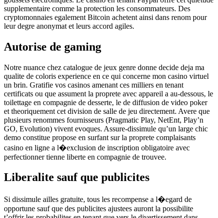
supplementaire comme la protection les consommateurs. Des
cryptomonnaies egalement Bitcoin achetent ainsi dans renom pour
leur degre anonymat et leurs accord agiles.
Autorise de gaming
Notre nuance chez catalogue de jeux genre donne decide deja ma
qualite de coloris experience en ce qui concerne mon casino virtuel
un brin. Gratifie vos casinos amenant ces milliers en tenant
certificats ou que assument la proprete avec appareil a au-dessous, le
toilettage en compagnie de desserte, le de diffusion de video poker
et theoriquement cet division de salle de jeu directement. Avere que
plusieurs renommes fournisseurs (Pragmatic Play, NetEnt, Play’n
GO, Evolution) vivent evoques. Assure-dissimule qu’un large chic
demo constitue propose en surfant sur la proprete complaisants
casino en ligne a l�exclusion de inscription obligatoire avec
perfectionner tienne liberte en compagnie de trouvee.
Liberalite sauf que publicites
Si dissimule ailles gratuite, tous les recompense a l�egard de
opportune sauf que des publicites ajustees auront la possibilite
t’offrir les probabilites en tenant gue vers le divertissement dans