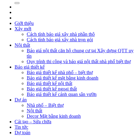
Giới thiệu
Xây mới
Cách tính báo giá xây nhà phần thô
Cách tính báo giá xây nhà trọn gói
Nội thất
Báo giá nội thất căn hộ chung cư tại Xây dựng QTT uy
tín
Quy trình thi công và báo giá nội thất nhà phố biệt thự
Báo giá thiết kế
Báo giá thiết kế nhà phố – biệt thự
Báo giá thiết kế mặt bằng kinh doanh
Báo giá thiết kế nội thất
Báo giá thiết kế ngoại thất
Báo giá thiết kế cảnh quan sân vườn
Dự án
Nhà phố – Biệt thự
Nội thất
Decor Mặt bằng kinh doanh
Cải tạo – Sửa chữa
Tin tức
Dự toán