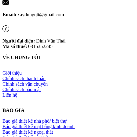
Email:
xaydungqtt@gmail.com
Người đại diện:
Đinh Văn Thái
Mã số thuế:
0315352245
VỀ CHÚNG TÔI
Giới thiệu
Chính sách thanh toán
Chính sách vận chuyển
Chính sách bảo mật
Liên hệ
BÁO GIÁ
Báo giá thiết kế nhà phố/ biệt thự
Báo giá thiết kế mặt bằng kinh doanh
Báo giá thiết kế ngoại thất