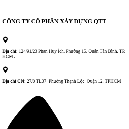
CÔNG TY CỔ PHẦN XÂY DỰNG QTT
Địa chỉ:
124/91/23 Phan Huy Ích, Phường 15, Quận Tân Bình, TP.
HCM .
Địa chỉ CN:
27/8 TL37, Phường Thạnh Lộc, Quận 12, TPHCM