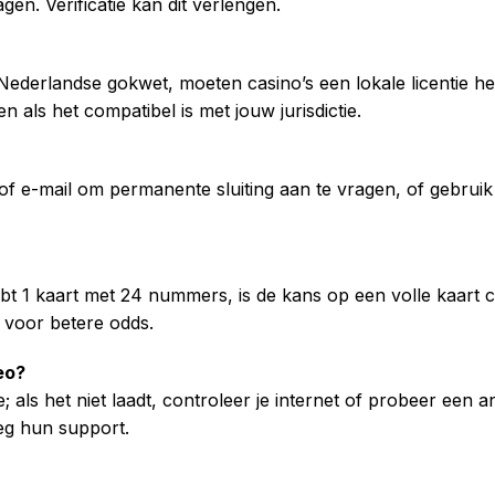
en. Verificatie kan dit verlengen.
 Nederlandse gokwet, moeten casino’s een lokale licentie h
n als het compatibel is met jouw jurisdictie.
 of e-mail om permanente sluiting aan te vragen, of gebruik
hebt 1 kaart met 24 nummers, is de kans op een volle kaart 
 voor betere odds.
eo?
 als het niet laadt, controleer je internet of probeer een 
eg hun support.