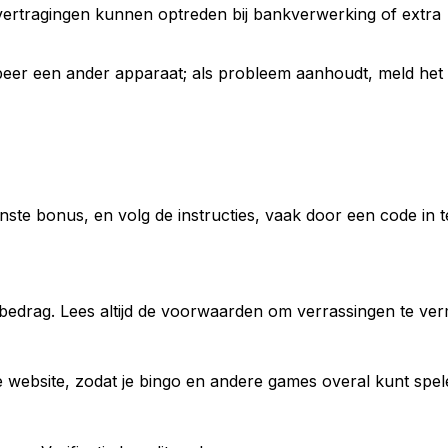
; vertragingen kunnen optreden bij bankverwerking of extra
eer een ander apparaat; als probleem aanhoudt, meld het 
nste bonus, en volg de instructies, vaak door een code in 
sbedrag. Lees altijd de voorwaarden om verrassingen te ver
 website, zodat je bingo en andere games overal kunt spel