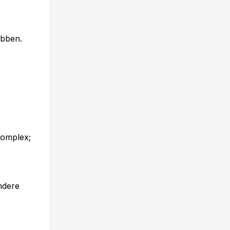
ebben.
complex;
andere