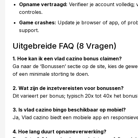
Opname vertraagd:
Verifieer je account volledig
controles.
Game crashes:
Update je browser of app, of prob
support.
Uitgebreide FAQ (8 Vragen)
1. Hoe kan ik een vlad cazino bonus claimen?
Ga naar de ‘Bonussen’ sectie op de site, kies de gewe
of een minimale storting te doen.
2. Wat zijn de inzetvereisten voor bonussen?
Dit varieert per bonus; typisch 20x tot 40x het bonu
3. Is vlad cazino bingo beschikbaar op mobiel?
Ja, Vlad cazino biedt een mobiele app en responsieve
4. Hoe lang duurt opnameverwerking?