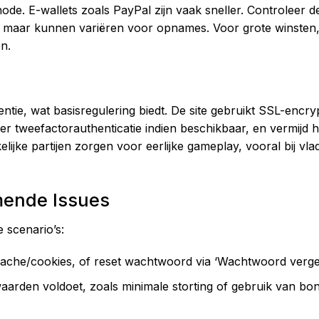
e. E-wallets zoals PayPal zijn vaak sneller. Controleer d
gen maar kunnen variëren voor opnames. Voor grote winsten, 
n.
tie, wat basisregulering biedt. De site gebruikt SSL-encry
er tweefactorauthenticatie indien beschikbaar, en vermijd h
ijke partijen zorgen voor eerlijke gameplay, vooral bij vla
mende Issues
 scenario’s:
cache/cookies, of reset wachtwoord via ‘Wachtwoord verget
aarden voldoet, zoals minimale storting of gebruik van bo