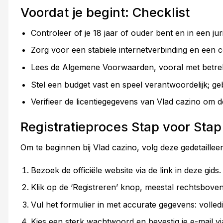
Voordat je begint: Checklist
Controleer of je 18 jaar of ouder bent en in een jur
Zorg voor een stabiele internetverbinding en een c
Lees de Algemene Voorwaarden, vooral met betrek
Stel een budget vast en speel verantwoordelijk; gebr
Verifieer de licentiegegevens van Vlad cazino om
Registratieproces Stap voor Stap
Om te beginnen bij Vlad cazino, volg deze gedetaille
Bezoek de officiële website via de link in deze gids.
Klik op de ‘Registreren’ knop, meestal rechtsboven
Vul het formulier in met accurate gegevens: voll
Kies een sterk wachtwoord en bevestig je e-mail via