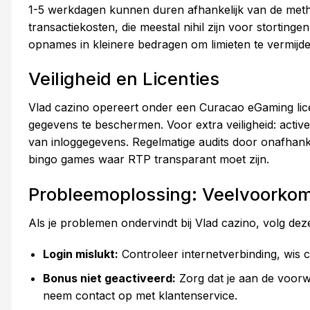
1-5 werkdagen kunnen duren afhankelijk van de method
transactiekosten, die meestal nihil zijn voor stortin
opnames in kleinere bedragen om limieten te vermijde
Veiligheid en Licenties
Vlad cazino opereert onder een Curacao eGaming licen
gegevens te beschermen. Voor extra veiligheid: active
van inloggegevens. Regelmatige audits door onafhankel
bingo games waar RTP transparant moet zijn.
Probleemoplossing: Veelvoorko
Als je problemen ondervindt bij Vlad cazino, volg deze
Login mislukt:
Controleer internetverbinding, wis 
Bonus niet geactiveerd:
Zorg dat je aan de voorw
neem contact op met klantenservice.