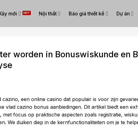
Xây mới
Nội thất
Báo giá thiết kế
Dự án
ter worden in Bonuswiskunde en B
yse
d cazino
, een online casino dat populair is voor zijn gevari
e vlad cazino bonus aanbiedingen. Dit artikel biedt een ex
 met focus op praktische aspecten zoals registratie, wisku
n. We duiken diep in de kernfunctionaliteiten om je te help