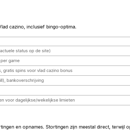
lad cazino, inclusief bingo-optima.
ctuele status op de site)
d per game
 gratis spins voor vlad cazino bonus
ill), bankoverschrijving
n voor dagelijkse/wekelijkse limieten
ingen en opnames. Stortingen zijn meestal direct, terwijl