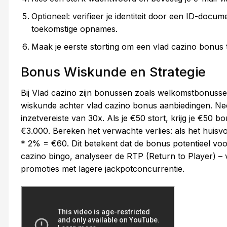
Optioneel: verifieer je identiteit door een ID-docum
toekomstige opnames.
Maak je eerste storting om een vlad cazino bonus t
Bonus Wiskunde en Strategie
Bij Vlad cazino zijn bonussen zoals welkomstbonussen 
wiskunde achter vlad cazino bonus aanbiedingen. N
inzetvereiste van 30x. Als je €50 stort, krijg je €50 b
€3.000. Bereken het verwachte verlies: als het huisvoo
* 2% = €60. Dit betekent dat de bonus potentieel voord
cazino bingo, analyseer de RTP (Return to Player) – 
promoties met lagere jackpotconcurrentie.