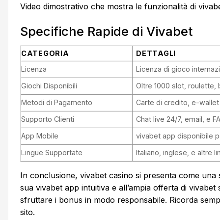
Video dimostrativo che mostra le funzionalità di viva
Specifiche Rapide di Vivabet
CATEGORIA
DETTAGLI
Licenza
Licenza di gioco internazi
Giochi Disponibili
Oltre 1000 slot, roulett
Metodi di Pagamento
Carte di credito, e-wallet 
Supporto Clienti
Chat live 24/7, email, e FA
App Mobile
vivabet app disponibile 
Lingue Supportate
Italiano, inglese, e altre
In conclusione, vivabet casino si presenta come una scel
sua vivabet app intuitiva e all’ampia offerta di vivab
sfruttare i bonus in modo responsabile. Ricorda sempre
sito.