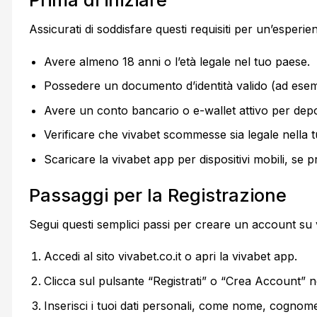
Assicurati di soddisfare questi requisiti per un’esperi
Avere almeno 18 anni o l’età legale nel tuo paese.
Possedere un documento d’identità valido (ad esemp
Avere un conto bancario o e-wallet attivo per deposi
Verificare che vivabet scommesse sia legale nella t
Scaricare la vivabet app per dispositivi mobili, se 
Passaggi per la Registrazione
Segui questi semplici passi per creare un account su 
Accedi al sito vivabet.co.it o apri la vivabet app.
Clicca sul pulsante “Registrati” o “Crea Account” ne
Inserisci i tuoi dati personali, come nome, cognome,