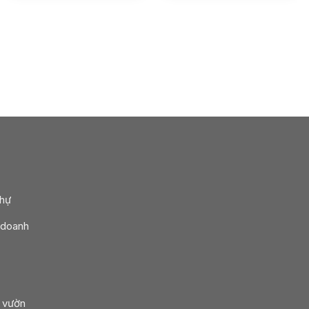
thự
h doanh
n vườn