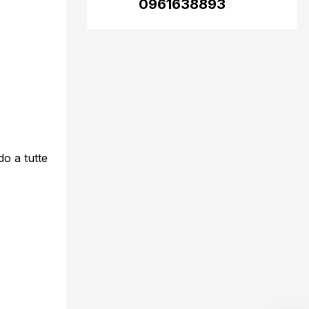
0961638893
do a tutte