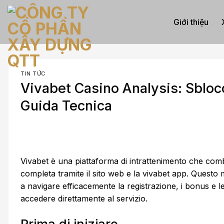
Skip
to
Giới thiệu
content
TIN TỨC
Vivabet Casino Analysis: Sblo
Guida Tecnica
Vivabet è una piattaforma di intrattenimento che co
completa tramite il sito web e la vivabet app. Questo 
a navigare efficacemente la registrazione, i bonus e le 
accedere direttamente al servizio.
Prima di iniziare