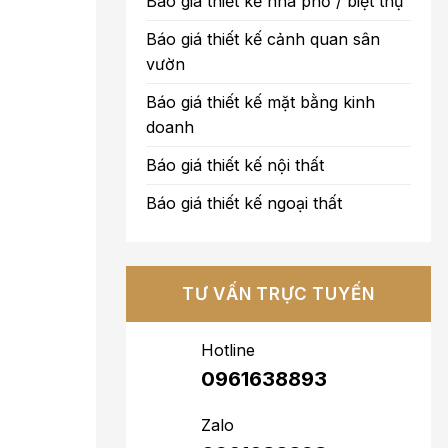
Báo giá thiết kế nhà phố / biệt thự
Báo giá thiết kế cảnh quan sân
vườn
Báo giá thiết kế mặt bằng kinh
doanh
Báo giá thiết kế nội thất
Báo giá thiết kế ngoại thất
TƯ VẤN TRỰC TUYẾN
Hotline
0961638893
Zalo