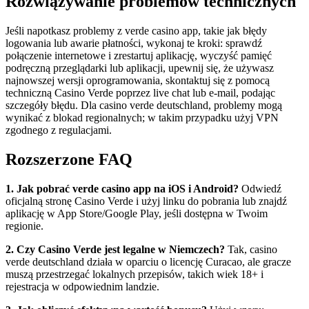
Rozwiązywanie problemów technicznych
Jeśli napotkasz problemy z verde casino app, takie jak błędy
logowania lub awarie płatności, wykonaj te kroki: sprawdź
połączenie internetowe i zrestartuj aplikację, wyczyść pamięć
podręczną przeglądarki lub aplikacji, upewnij się, że używasz
najnowszej wersji oprogramowania, skontaktuj się z pomocą
techniczną Casino Verde poprzez live chat lub e-mail, podając
szczegóły błędu. Dla casino verde deutschland, problemy mogą
wynikać z blokad regionalnych; w takim przypadku użyj VPN
zgodnego z regulacjami.
Rozszerzone FAQ
1. Jak pobrać verde casino app na iOS i Android?
Odwiedź
oficjalną stronę Casino Verde i użyj linku do pobrania lub znajdź
aplikację w App Store/Google Play, jeśli dostępna w Twoim
regionie.
2. Czy Casino Verde jest legalne w Niemczech?
Tak, casino
verde deutschland działa w oparciu o licencję Curacao, ale gracze
muszą przestrzegać lokalnych przepisów, takich wiek 18+ i
rejestracja w odpowiednim landzie.