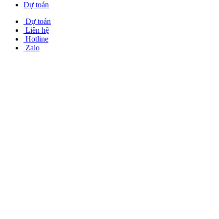
Dự toán
Dự toán
Liên hệ
Hotline
Zalo