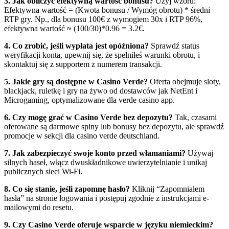
3. Jak obliczyć efektywną wartość bonusu?
Użyj wzoru:
Efektywna wartość = (Kwota bonusu / Wymóg obrotu) * średni
RTP gry. Np., dla bonusu 100€ z wymogiem 30x i RTP 96%,
efektywna wartość ≈ (100/30)*0.96 = 3.2€.
4. Co zrobić, jeśli wypłata jest opóźniona?
Sprawdź status
weryfikacji konta, upewnij się, że spełniłeś warunki obrotu, i
skontaktuj się z supportem z numerem transakcji.
5. Jakie gry są dostępne w Casino Verde?
Oferta obejmuje sloty,
blackjack, ruletkę i gry na żywo od dostawców jak NetEnt i
Microgaming, optymalizowane dla verde casino app.
6. Czy mogę grać w Casino Verde bez depozytu?
Tak, czasami
oferowane są darmowe spiny lub bonusy bez depozytu, ale sprawdź
promocje w sekcji dla casino verde deutschland.
7. Jak zabezpieczyć swoje konto przed włamaniami?
Używaj
silnych haseł, włącz dwuskładnikowe uwierzytelnianie i unikaj
publicznych sieci Wi-Fi.
8. Co się stanie, jeśli zapomnę hasło?
Kliknij “Zapomniałem
hasła” na stronie logowania i postępuj zgodnie z instrukcjami e-
mailowymi do resetu.
9. Czy Casino Verde oferuje wsparcie w języku niemieckim?