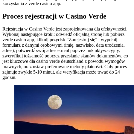
korzystania z verde casino app.
Proces rejestracji w Casino Verde
Rejestracja w Casino Verde jest zaprojektowana dla efektywności.
Wykonaj następujące kroki: odwiedź oficjalną stronę lub pobierz
verde casino app, kliknij przycisk “Zarejestruj się” i wypełnij
formularz z danymi osobowymi (imię, nazwisko, data urodzenia,
adres), potwierdź swój adres e-mail poprzez link aktywacyjny,
zweryfikuj tożsamość poprzez przesłanie skanów dokumentów, co
jest kluczowe dla casino verde deutschland z powodu wymogów
prawnych, oraz ustaw preferowane metody płatności. Cały proces
zajmuje zwykle 5-10 minut, ale weryfikacja może trwać do 24
godzin.