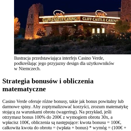
Ilustracja przedstawiająca interfejs Casino Verde,
podkreślając jego przyjazny design dla użytkowników
w Niemczech.
Strategia bonusów i obliczenia
matematyczne
Casino Verde oferuje różne bonusy, takie jak bonus powitalny lub
darmowe spiny. Aby zoptymalizować korzyści, zrozum matematykę
stojącą za warunkami obrotu (wagering). Na przykład, jeśli
otrzymasz bonus 100% do 200€ z wymogiem obrotu 30x, a
wpłacisz 100€, obliczenia są następujące: kwota bonusu = 100€,
całkowita kwota do obrotu = (wpłata + bonus) * wymóg = (100€ +