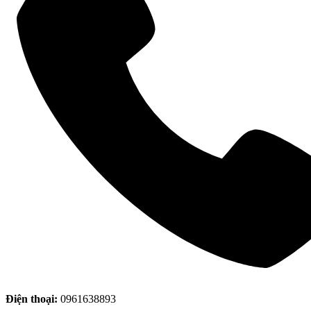
Điện thoại:
0961638893