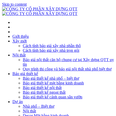
Skip to content
Giới thiệu
Xây mới
Cách tính báo giá xây nhà phần thô
Cách tính báo giá xây nhà trọn gói
Nội thất
Báo giá nội thất căn hộ chung cư tại Xây dựng QTT uy
tín
Quy trình thi công và báo giá nội thất nhà phố biệt thự
Báo giá thiết kế
Báo giá thiết kế nhà phố – biệt thự
Báo giá thiết kế mặt bằng kinh doanh
Báo giá thiết kế nội thất
Báo giá thiết kế ngoại thất
Báo giá thiết kế cảnh quan sân vườn
Dự án
Nhà phố – Biệt thự
Nội thất
Decor Mặt bằng kinh doanh