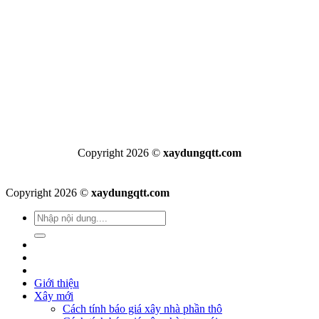
Copyright 2026 ©
xaydungqtt.com
Copyright 2026 ©
xaydungqtt.com
Giới thiệu
Xây mới
Cách tính báo giá xây nhà phần thô