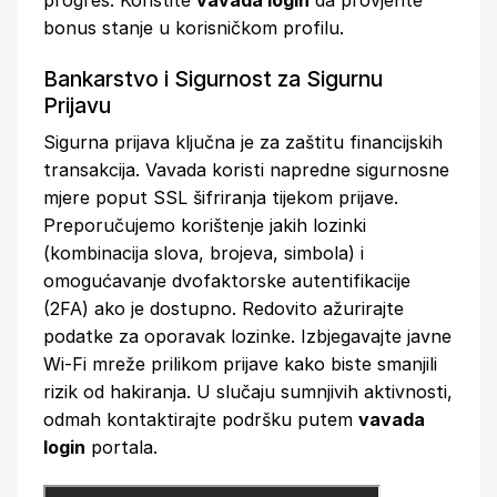
bonus stanje u korisničkom profilu.
Bankarstvo i Sigurnost za Sigurnu
Prijavu
Sigurna prijava ključna je za zaštitu financijskih
transakcija. Vavada koristi napredne sigurnosne
mjere poput SSL šifriranja tijekom prijave.
Preporučujemo korištenje jakih lozinki
(kombinacija slova, brojeva, simbola) i
omogućavanje dvofaktorske autentifikacije
(2FA) ako je dostupno. Redovito ažurirajte
podatke za oporavak lozinke. Izbjegavajte javne
Wi-Fi mreže prilikom prijave kako biste smanjili
rizik od hakiranja. U slučaju sumnjivih aktivnosti,
odmah kontaktirajte podršku putem
vavada
login
portala.