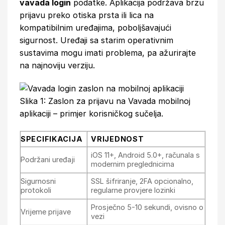
vavada login
podatke. Aplikacija podržava brzu
prijavu preko otiska prsta ili lica na
kompatibilnim uređajima, poboljšavajući
sigurnost. Uređaji sa starim operativnim
sustavima mogu imati problema, pa ažurirajte
na najnoviju verziju.
Slika 1: Zaslon za prijavu na Vavada mobilnoj
aplikaciji – primjer korisničkog sučelja.
SPECIFIKACIJA
VRIJEDNOST
iOS 11+, Android 5.0+, računala s
Podržani uređaji
modernim preglednicima
Sigurnosni
SSL šifriranje, 2FA opcionalno,
protokoli
regularne provjere lozinki
Prosječno 5-10 sekundi, ovisno o
Vrijeme prijave
vezi