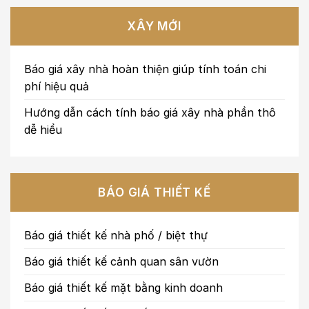
XÂY MỚI
Báo giá xây nhà hoàn thiện giúp tính toán chi
phí hiệu quả
Hướng dẫn cách tính báo giá xây nhà phần thô
dễ hiểu
BÁO GIÁ THIẾT KẾ
Báo giá thiết kế nhà phố / biệt thự
Báo giá thiết kế cảnh quan sân vườn
Báo giá thiết kế mặt bằng kinh doanh