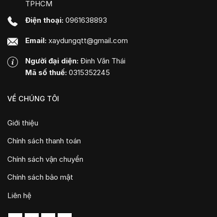
TPHCM
Điện thoại:
0961638893
Email:
xaydungqtt@gmail.com
Người đại diện:
Đinh Văn Thái
Mã số thuế:
0315352245
VỀ CHÚNG TÔI
Giới thiệu
Chính sách thanh toán
Chính sách vận chuyển
Chính sách bảo mật
Liên hệ