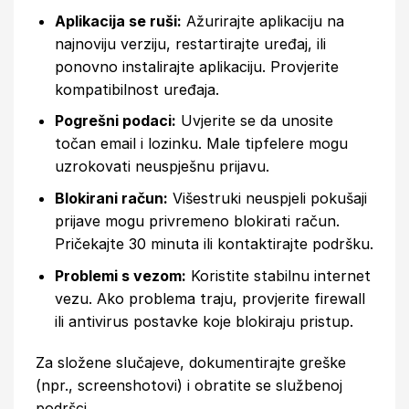
Aplikacija se ruši:
Ažurirajte aplikaciju na
najnoviju verziju, restartirajte uređaj, ili
ponovno instalirajte aplikaciju. Provjerite
kompatibilnost uređaja.
Pogrešni podaci:
Uvjerite se da unosite
točan email i lozinku. Male tipfelere mogu
uzrokovati neuspješnu prijavu.
Blokirani račun:
Višestruki neuspjeli pokušaji
prijave mogu privremeno blokirati račun.
Pričekajte 30 minuta ili kontaktirajte podršku.
Problemi s vezom:
Koristite stabilnu internet
vezu. Ako problema traju, provjerite firewall
ili antivirus postavke koje blokiraju pristup.
Za složene slučajeve, dokumentirajte greške
(npr., screenshotovi) i obratite se službenoj
podršci.