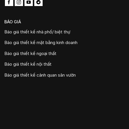
BÁO GIÁ
Báo giá thiết kế nhà phố/ biệt thự
Báo giá thiết kế mặt bằng kinh doanh
Báo giá thiết kế ngoại thất
Báo giá thiết kế nội thất
Báo giá thiết kế cảnh quan sân vườn