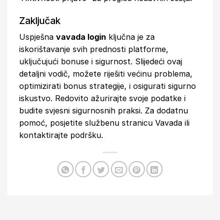
Zaključak
Uspješna
vavada login
ključna je za
iskorištavanje svih prednosti platforme,
uključujući bonuse i sigurnost. Slijedeći ovaj
detaljni vodič, možete riješiti većinu problema,
optimizirati bonus strategije, i osigurati sigurno
iskustvo. Redovito ažurirajte svoje podatke i
budite svjesni sigurnosnih praksi. Za dodatnu
pomoć, posjetite službenu stranicu Vavada ili
kontaktirajte podršku.