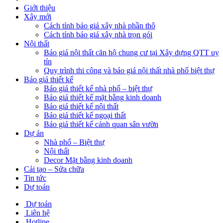
Giới thiệu
Xây mới
Cách tính báo giá xây nhà phần thô
Cách tính báo giá xây nhà trọn gói
Nội thất
Báo giá nội thất căn hộ chung cư tại Xây dựng QTT uy
tín
Quy trình thi công và báo giá nội thất nhà phố biệt thự
Báo giá thiết kế
Báo giá thiết kế nhà phố – biệt thự
Báo giá thiết kế mặt bằng kinh doanh
Báo giá thiết kế nội thất
Báo giá thiết kế ngoại thất
Báo giá thiết kế cảnh quan sân vườn
Dự án
Nhà phố – Biệt thự
Nội thất
Decor Mặt bằng kinh doanh
Cải tạo – Sửa chữa
Tin tức
Dự toán
Dự toán
Liên hệ
Hotline