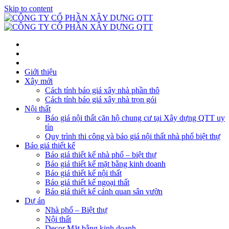
Skip to content
Giới thiệu
Xây mới
Cách tính báo giá xây nhà phần thô
Cách tính báo giá xây nhà trọn gói
Nội thất
Báo giá nội thất căn hộ chung cư tại Xây dựng QTT uy
tín
Quy trình thi công và báo giá nội thất nhà phố biệt thự
Báo giá thiết kế
Báo giá thiết kế nhà phố – biệt thự
Báo giá thiết kế mặt bằng kinh doanh
Báo giá thiết kế nội thất
Báo giá thiết kế ngoại thất
Báo giá thiết kế cảnh quan sân vườn
Dự án
Nhà phố – Biệt thự
Nội thất
Decor Mặt bằng kinh doanh