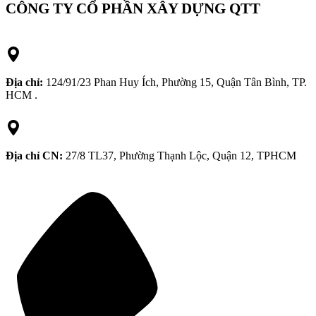
CÔNG TY CỔ PHẦN XÂY DỰNG QTT
Địa chỉ:
124/91/23 Phan Huy Ích, Phường 15, Quận Tân Bình, TP.
HCM .
Địa chỉ CN:
27/8 TL37, Phường Thạnh Lộc, Quận 12, TPHCM