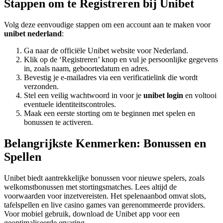
Stappen om te Registreren bij Unibet
Volg deze eenvoudige stappen om een account aan te maken voor
unibet nederland
:
Ga naar de officiële Unibet website voor Nederland.
Klik op de ‘Registreren’ knop en vul je persoonlijke gegevens
in, zoals naam, geboortedatum en adres.
Bevestig je e-mailadres via een verificatielink die wordt
verzonden.
Stel een veilig wachtwoord in voor je
unibet login
en voltooi
eventuele identiteitscontroles.
Maak een eerste storting om te beginnen met spelen en
bonussen te activeren.
Belangrijkste Kenmerken: Bonussen en
Spellen
Unibet biedt aantrekkelijke bonussen voor nieuwe spelers, zoals
welkomstbonussen met stortingsmatches. Lees altijd de
voorwaarden voor inzetvereisten. Het spelenaanbod omvat slots,
tafelspellen en live casino games van gerenommeerde providers.
Voor mobiel gebruik, download de Unibet app voor een
geoptimaliseerde ervaring.