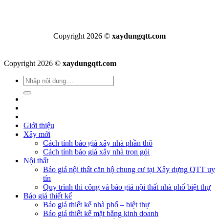
Copyright 2026 ©
xaydungqtt.com
Copyright 2026 ©
xaydungqtt.com
Giới thiệu
Xây mới
Cách tính báo giá xây nhà phần thô
Cách tính báo giá xây nhà trọn gói
Nội thất
Báo giá nội thất căn hộ chung cư tại Xây dựng QTT uy
tín
Quy trình thi công và báo giá nội thất nhà phố biệt thự
Báo giá thiết kế
Báo giá thiết kế nhà phố – biệt thự
Báo giá thiết kế mặt bằng kinh doanh