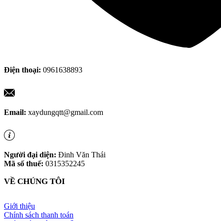
Điện thoại:
0961638893
Email:
xaydungqtt@gmail.com
Người đại diện:
Đinh Văn Thái
Mã số thuế:
0315352245
VỀ CHÚNG TÔI
Giới thiệu
Chính sách thanh toán