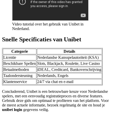
Video tutorial over het gebruik van Unibet in
Nederland.
Snelle Specificaties van Unibet
Categorie
Details
Licentie
Nederlandse Kansspelautoriteit (KSA)
Beschikbare Spellen
Slots, Blackjack, Roulette, Live Casino
Betaalmethoden
iDEAL, Creditcard, Bankoverschrijving
Taalondersteuning
Nederlands, Engels
Klantenservice
24/7 via chat en e-mail
Concluderend, Unibet is een betrouwbare keuze voor Nederlandse
spelers, met een eenvoudig registratieproces en diverse features.
Gebruik deze gids om optimaal te profiteren van het platform. Voor
de meest actuele informatie, bezoek regelmatig de site en houd je
unibet login
gegevens veilig.