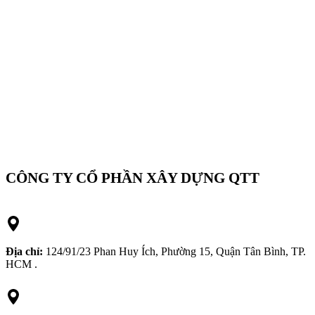
CÔNG TY CỔ PHẦN XÂY DỰNG QTT
Địa chỉ:
124/91/23 Phan Huy Ích, Phường 15, Quận Tân Bình, TP.
HCM .