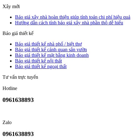
Xây mới
Báo giá xây nhà hoàn thiện giúp tính toán chi phí hiệu quả
Hướng dẫn cách tính báo giá xây nhà phần thô dễ hiểu
Báo giá thiết kế
Báo giá thiết kế nhà phố / biệt thự
Báo giá thiết kế cảnh quan sân vườn
Báo giá thiết kế mặt bằng kinh doanh
Báo giá thiết kế nội thất
Báo giá thiết kế ngoại thất
Tư vấn trực tuyến
Hotline
0961638893
Zalo
0961638893