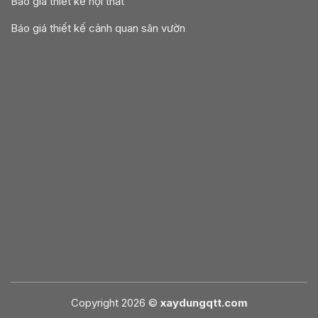
Báo giá thiết kế nội thất
Báo giá thiết kế cảnh quan sân vườn
Copyright 2026 ©
xaydungqtt.com