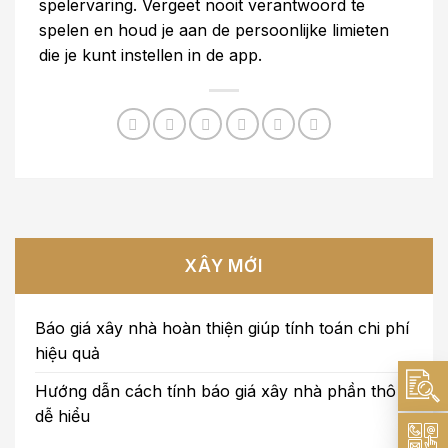
spelervaring. Vergeet nooit verantwoord te
spelen en houd je aan de persoonlijke limieten
die je kunt instellen in de app.
XÂY MỚI
Báo giá xây nhà hoàn thiện giúp tính toán chi phí
hiệu quả
Hướng dẫn cách tính báo giá xây nhà phần thô
dễ hiểu