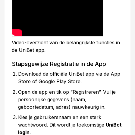
Video-overzicht van de belangrijkste functies in
de UniBet app.
Stapsgewijze Registratie in de App
Download de officiële UniBet app via de App
Store of Google Play Store.
Open de app en tik op “Registreren”. Vul je
persoonlijke gegevens (naam,
geboortedatum, adres) nauwkeurig in.
Kies je gebruikersnaam en een sterk
wachtwoord. Dit wordt je toekomstige
UniBet
login
.