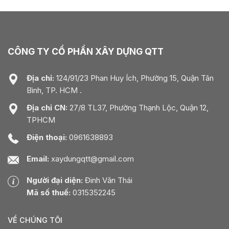
CÔNG TY CỔ PHẦN XÂY DỰNG QTT
Địa chỉ:
124/91/23 Phan Huy Ích, Phường 15, Quận Tân
Bình, TP. HCM .
Địa chỉ CN:
27/8 TL37, Phường Thạnh Lộc, Quận 12,
TPHCM
Điện thoại:
0961638893
Email:
xaydungqtt@gmail.com
Người đại diện:
Đinh Văn Thái
Mã số thuế:
0315352245
VỀ CHÚNG TÔI