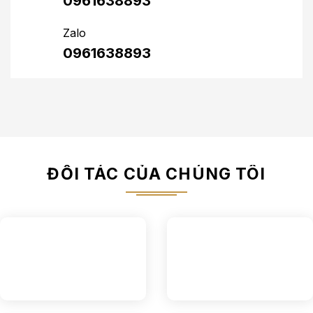
0961638893
Zalo
0961638893
ĐỐI TÁC CỦA CHÚNG TÔI