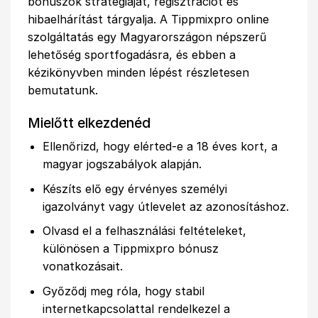
bónuszok stratégiáját, regisztrációt és
hibaelhárítást tárgyalja. A Tippmixpro online
szolgáltatás egy Magyarországon népszerű
lehetőség sportfogadásra, és ebben a
kézikönyvben minden lépést részletesen
bemutatunk.
Mielőtt elkezdenéd
Ellenőrizd, hogy elérted-e a 18 éves kort, a
magyar jogszabályok alapján.
Készíts elő egy érvényes személyi
igazolványt vagy útlevelet az azonosításhoz.
Olvasd el a felhasználási feltételeket,
különösen a Tippmixpro bónusz
vonatkozásait.
Győződj meg róla, hogy stabil
internetkapcsolattal rendelkezel a