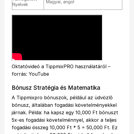
Magyar, angol
Nyelvek
Oktatóvideó a TippmixPRO használatáról –
forrás: YouTube
Bónusz Stratégia és Matematika
A Tippmixpro bónuszok, például az üdvözlő
bónusz, általában fogadási követelményekkel
járnak. Példa: ha kapsz egy 10,000 Ft bónuszt
5x-es fogadási követelménnyel, akkor a teljes
fogadási összeg 10,000 Ft * 5 = 50,000 Ft. Ez