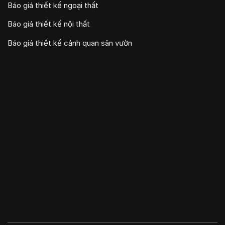
Báo giá thiết kế ngoại thất
Báo giá thiết kế nội thất
Báo giá thiết kế cảnh quan sân vườn