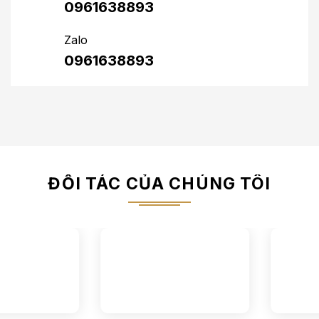
0961638893
Zalo
0961638893
ĐỐI TÁC CỦA CHÚNG TÔI