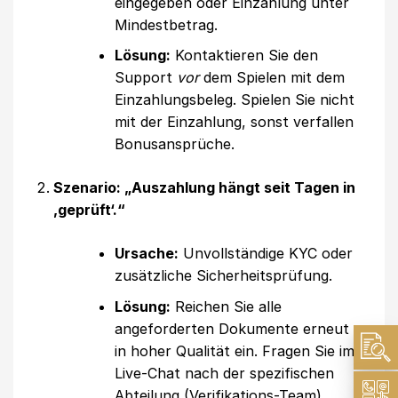
eingegeben oder Einzahlung unter
Mindestbetrag.
Lösung:
Kontaktieren Sie den
Support
vor
dem Spielen mit dem
Einzahlungsbeleg. Spielen Sie nicht
mit der Einzahlung, sonst verfallen
Bonusansprüche.
Szenario: „Auszahlung hängt seit Tagen in
‚geprüft‘.“
Ursache:
Unvollständige KYC oder
zusätzliche Sicherheitsprüfung.
Lösung:
Reichen Sie alle
angeforderten Dokumente erneut
in hoher Qualität ein. Fragen Sie im
Live-Chat nach der spezifischen
Abteilung (Verifikations-Team).