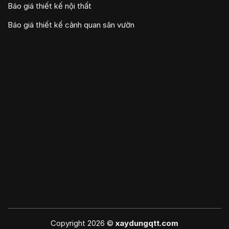
Báo giá thiết kế nội thất
Báo giá thiết kế cảnh quan sân vườn
Copyright 2026 ©
xaydungqtt.com