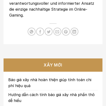
verantwortungsvoller und informierter Ansatz
die einzige nachhaltige Strategie im Online-
Gaming.
XÂY MỚI
Báo giá xây nhà hoàn thiện giúp tính toán chi
phí hiệu quả
Hướng dẫn cách tính báo giá xây nhà phần thô
dễ hiểu