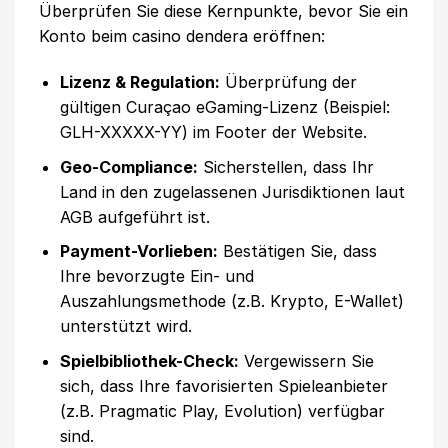
Überprüfen Sie diese Kernpunkte, bevor Sie ein
Konto beim casino dendera eröffnen:
Lizenz & Regulation:
Überprüfung der
gültigen Curaçao eGaming-Lizenz (Beispiel:
GLH-XXXXX-YY) im Footer der Website.
Geo-Compliance:
Sicherstellen, dass Ihr
Land in den zugelassenen Jurisdiktionen laut
AGB aufgeführt ist.
Payment-Vorlieben:
Bestätigen Sie, dass
Ihre bevorzugte Ein- und
Auszahlungsmethode (z.B. Krypto, E-Wallet)
unterstützt wird.
Spielbibliothek-Check:
Vergewissern Sie
sich, dass Ihre favorisierten Spieleanbieter
(z.B. Pragmatic Play, Evolution) verfügbar
sind.