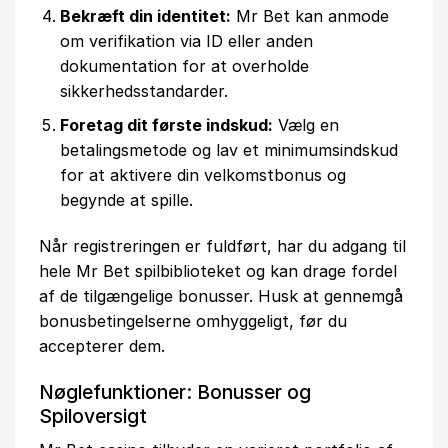
Bekræft din identitet:
Mr Bet kan anmode
om verifikation via ID eller anden
dokumentation for at overholde
sikkerhedsstandarder.
Foretag dit første indskud:
Vælg en
betalingsmetode og lav et minimumsindskud
for at aktivere din velkomstbonus og
begynde at spille.
Når registreringen er fuldført, har du adgang til
hele Mr Bet spilbiblioteket og kan drage fordel
af de tilgængelige bonusser. Husk at gennemgå
bonusbetingelserne omhyggeligt, før du
accepterer dem.
Nøglefunktioner: Bonusser og
Spiloversigt