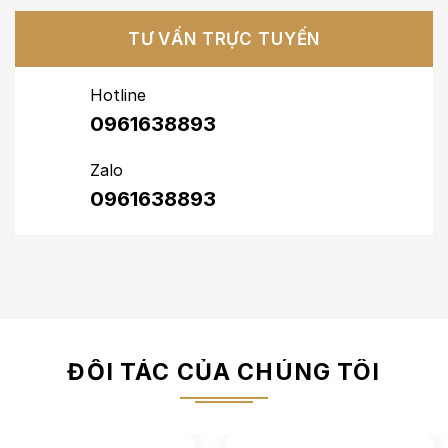
TƯ VẤN TRỰC TUYẾN
Hotline
0961638893
Zalo
0961638893
ĐỐI TÁC CỦA CHÚNG TÔI