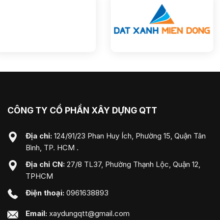
CÔNG TY CỔ PHẦN XÂY DỰNG QTT
Địa chỉ:
124/91/23 Phan Huy Ích, Phường 15, Quận Tân
Bình, TP. HCM .
Địa chỉ CN:
27/8 TL37, Phường Thạnh Lộc, Quận 12,
TPHCM
Điện thoại:
0961638893
Email:
xaydungqtt@gmail.com