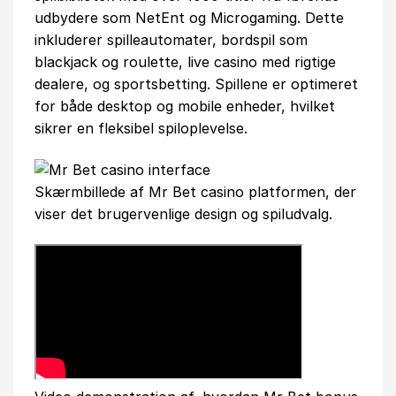
udbydere som NetEnt og Microgaming. Dette
inkluderer spilleautomater, bordspil som
blackjack og roulette, live casino med rigtige
dealere, og sportsbetting. Spillene er optimeret
for både desktop og mobile enheder, hvilket
sikrer en fleksibel spiloplevelse.
Skærmbillede af Mr Bet casino platformen, der
viser det brugervenlige design og spiludvalg.