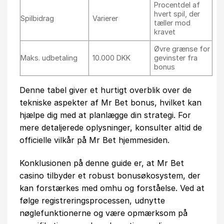
Procentdel af
hvert spil, der
Spilbidrag
Varierer
tæller mod
kravet
Øvre grænse for
Maks. udbetaling
10.000 DKK
gevinster fra
bonus
Denne tabel giver et hurtigt overblik over de
tekniske aspekter af Mr Bet bonus, hvilket kan
hjælpe dig med at planlægge din strategi. For
mere detaljerede oplysninger, konsulter altid de
officielle vilkår på Mr Bet hjemmesiden.
Konklusionen på denne guide er, at Mr Bet
casino tilbyder et robust bonusøkosystem, der
kan forstærkes med omhu og forståelse. Ved at
følge registreringsprocessen, udnytte
nøglefunktionerne og være opmærksom på