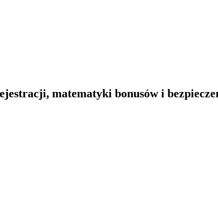
rejestracji, matematyki bonusów i bezpiec