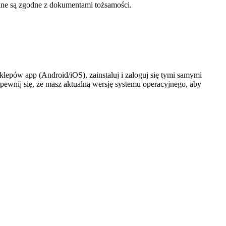
 dane są zgodne z dokumentami tożsamości.
sklepów app (Android/iOS), zainstaluj i zaloguj się tymi samymi
pewnij się, że masz aktualną wersję systemu operacyjnego, aby