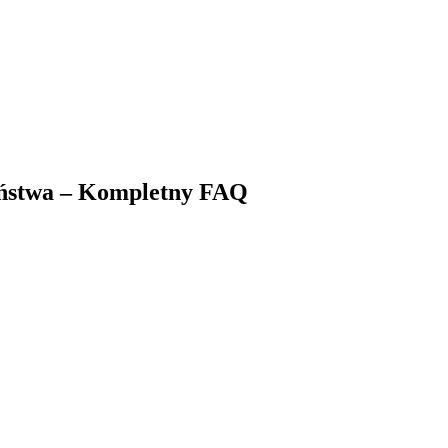
zeństwa – Kompletny FAQ