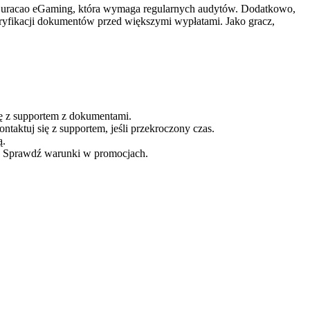
ę Curacao eGaming, która wymaga regularnych audytów. Dodatkowo,
ryfikacji dokumentów przed większymi wypłatami. Jako gracz,
ię z supportem z dokumentami.
ntaktuj się z supportem, jeśli przekroczony czas.
ą.
y. Sprawdź warunki w promocjach.