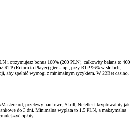
PLN i otrzymujesz bonus 100% (200 PLN), całkowity balans to 400
RTP (Return to Player) gier – np., przy RTP 96% w slotach,
ancji, aby spełnić wymogi z minimalnym ryzykiem. W 22Bet casino,
Mastercard, przelewy bankowe, Skrill, Neteller i kryptowaluty jak
y bankowe do 3 dni. Minimalna wypłata to 1.5 PLN, a maksymalna
zmniejszyć opłaty.