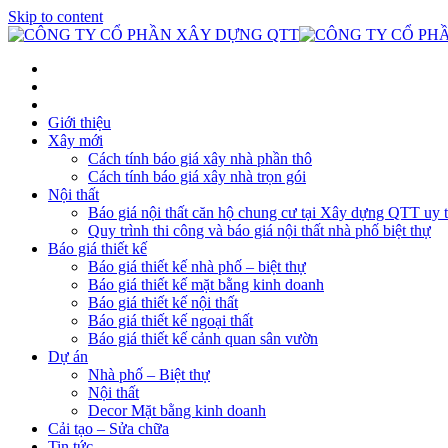
Skip to content
Giới thiệu
Xây mới
Cách tính báo giá xây nhà phần thô
Cách tính báo giá xây nhà trọn gói
Nội thất
Báo giá nội thất căn hộ chung cư tại Xây dựng QTT uy t
Quy trình thi công và báo giá nội thất nhà phố biệt thự
Báo giá thiết kế
Báo giá thiết kế nhà phố – biệt thự
Báo giá thiết kế mặt bằng kinh doanh
Báo giá thiết kế nội thất
Báo giá thiết kế ngoại thất
Báo giá thiết kế cảnh quan sân vườn
Dự án
Nhà phố – Biệt thự
Nội thất
Decor Mặt bằng kinh doanh
Cải tạo – Sửa chữa
Tin tức