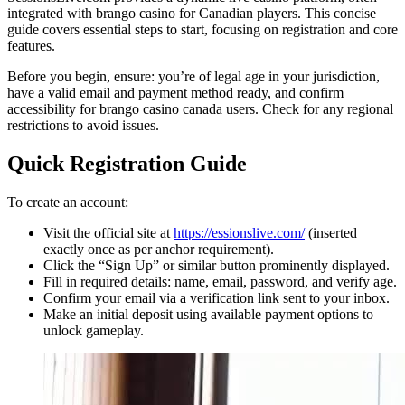
integrated with brango casino for Canadian players. This concise
guide covers essential steps to start, focusing on registration and core
features.
Before you begin, ensure: you’re of legal age in your jurisdiction,
have a valid email and payment method ready, and confirm
accessibility for brango casino canada users. Check for any regional
restrictions to avoid issues.
Quick Registration Guide
To create an account:
Visit the official site at
https://essionslive.com/
(inserted
exactly once as per anchor requirement).
Click the “Sign Up” or similar button prominently displayed.
Fill in required details: name, email, password, and verify age.
Confirm your email via a verification link sent to your inbox.
Make an initial deposit using available payment options to
unlock gameplay.