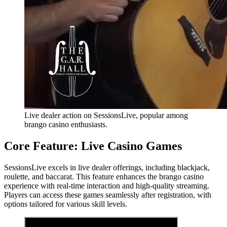
Live dealer action on SessionsLive, popular among
brango casino enthusiasts.
Core Feature: Live Casino Games
SessionsLive excels in live dealer offerings, including blackjack,
roulette, and baccarat. This feature enhances the brango casino
experience with real-time interaction and high-quality streaming.
Players can access these games seamlessly after registration, with
options tailored for various skill levels.