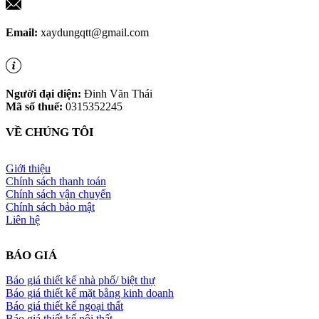
Email:
xaydungqtt@gmail.com
Người đại diện:
Đinh Văn Thái
Mã số thuế:
0315352245
VỀ CHÚNG TÔI
Giới thiệu
Chính sách thanh toán
Chính sách vận chuyển
Chính sách bảo mật
Liên hệ
BÁO GIÁ
Báo giá thiết kế nhà phố/ biệt thự
Báo giá thiết kế mặt bằng kinh doanh
Báo giá thiết kế ngoại thất
Báo giá thiết kế nội thất