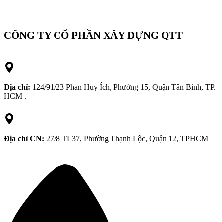
CÔNG TY CỔ PHẦN XÂY DỰNG QTT
Địa chỉ:
124/91/23 Phan Huy Ích, Phường 15, Quận Tân Bình, TP.
HCM .
Địa chỉ CN:
27/8 TL37, Phường Thạnh Lộc, Quận 12, TPHCM