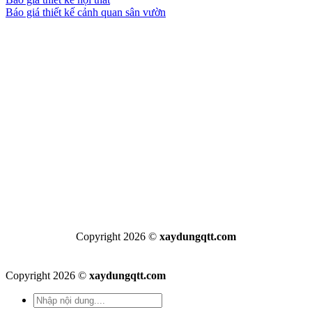
Báo giá thiết kế cảnh quan sân vườn
Copyright 2026 ©
xaydungqtt.com
Copyright 2026 ©
xaydungqtt.com