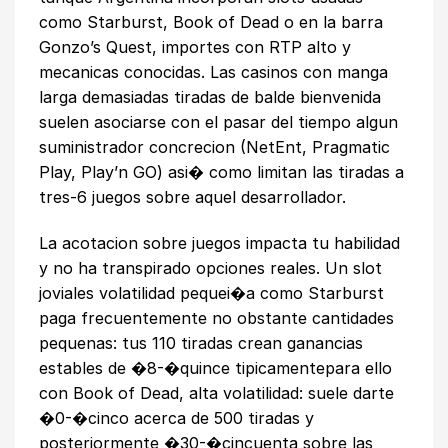
como Starburst, Book of Dead o en la barra
Gonzo’s Quest, importes con RTP alto y
mecanicas conocidas. Las casinos con manga
larga demasiadas tiradas de balde bienvenida
suelen asociarse con el pasar del tiempo algun
suministrador concrecion (NetEnt, Pragmatic
Play, Play’n GO) asi� como limitan las tiradas a
tres-6 juegos sobre aquel desarrollador.
La acotacion sobre juegos impacta tu habilidad
y no ha transpirado opciones reales. Un slot
joviales volatilidad pequei�a como Starburst
paga frecuentemente no obstante cantidades
pequenas: tus 110 tiradas crean ganancias
estables de �8-�quince tipicamentepara ello
con Book of Dead, alta volatilidad: suele darte
�0-�cinco acerca de 500 tiradas y
posteriormente �30-�cincuenta sobre las