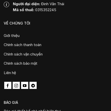
Người đại diện:
Đinh Văn Thái
Mã số thuế:
0315352245
VỀ CHÚNG TÔI
Giới thiệu
Chính sách thanh toán
Chính sách vận chuyển
Chính sách bảo mật
Liên hệ
BÁO GIÁ