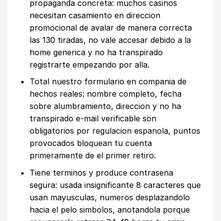
propaganda concreta: muchos casinos
necesitan casamiento en direccion
promocional de avalar de manera correcta
las 130 tiradas, no vale accesar debido a la
home generica y no ha transpirado
registrarte empezando por alla.
Total nuestro formulario en compania de
hechos reales: nombre completo, fecha
sobre alumbramiento, direccion y no ha
transpirado e-mail verificable son
obligatorios por regulacion espanola, puntos
provocados bloquean tu cuenta
primeramente de el primer retiro.
Tiene terminos y produce contrasena
segura: usada insignificante 8 caracteres que
usan mayusculas, numeros desplazandolo
hacia el pelo simbolos, anotandola porque