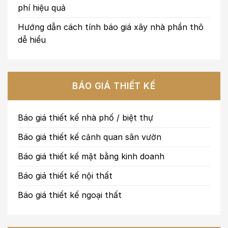
phí hiệu quả
Hướng dẫn cách tính báo giá xây nhà phần thô
dễ hiểu
BÁO GIÁ THIẾT KẾ
Báo giá thiết kế nhà phố / biệt thự
Báo giá thiết kế cảnh quan sân vườn
Báo giá thiết kế mặt bằng kinh doanh
Báo giá thiết kế nội thất
Báo giá thiết kế ngoại thất