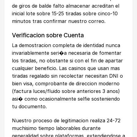
de giros de balde falto almacenar acreditan el
inicial lote sobre 15-25 tiradas sobre cinco-10
minutos tras confirmar nuestro correo.
Verificacion sobre Cuenta
La demostracion completa de identidad nunca
invariablemente seri�a necesaria de fomentar
los tiradas, no obstante si con el fin de apartar
cualquier beneficio. Las casinos que usan mas
tiradas regalado sin recolectar necesitan DNI o
bien visa, comprobante de direccion moderno
(factura luces/fluido sobre anteriores 3 anos)
asi� como ocasionalmente selfie sosteniendo
tu documento.
Nuestro proceso de legitimacion realiza 24-72
muchisimo tiempo laborables durante
generalidad sobre plataformas, extendiendose a