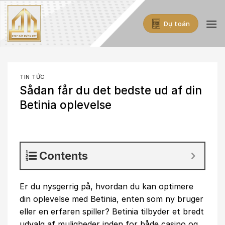
Skip
to
Dự toán
content
TIN TỨC
Sådan får du det bedste ud af din
Betinia oplevelse
Contents
Er du nysgerrig på, hvordan du kan optimere
din oplevelse med Betinia, enten som ny bruger
eller en erfaren spiller? Betinia tilbyder et bredt
udvalg af muligheder inden for både casino og