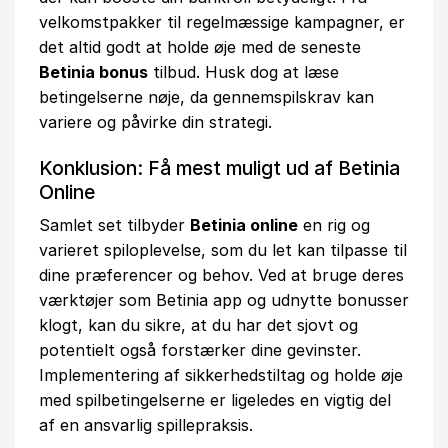
velkomstpakker til regelmæssige kampagner, er
det altid godt at holde øje med de seneste
Betinia bonus
tilbud. Husk dog at læse
betingelserne nøje, da gennemspilskrav kan
variere og påvirke din strategi.
Konklusion: Få mest muligt ud af Betinia
Online
Samlet set tilbyder
Betinia online
en rig og
varieret spiloplevelse, som du let kan tilpasse til
dine præferencer og behov. Ved at bruge deres
værktøjer som Betinia app og udnytte bonusser
klogt, kan du sikre, at du har det sjovt og
potentielt også forstærker dine gevinster.
Implementering af sikkerhedstiltag og holde øje
med spilbetingelserne er ligeledes en vigtig del
af en ansvarlig spillepraksis.