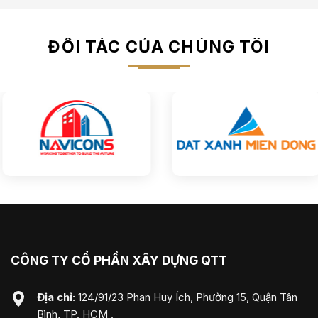
ĐỐI TÁC CỦA CHÚNG TÔI
CÔNG TY CỔ PHẦN XÂY DỰNG QTT
Địa chỉ:
124/91/23 Phan Huy Ích, Phường 15, Quận Tân
Bình, TP. HCM .