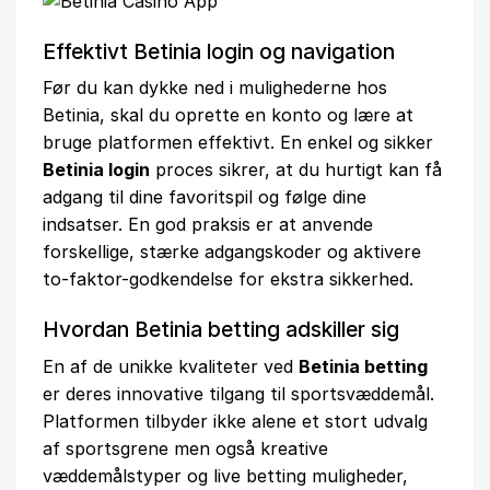
Effektivt Betinia login og navigation
Før du kan dykke ned i mulighederne hos
Betinia, skal du oprette en konto og lære at
bruge platformen effektivt. En enkel og sikker
Betinia login
proces sikrer, at du hurtigt kan få
adgang til dine favoritspil og følge dine
indsatser. En god praksis er at anvende
forskellige, stærke adgangskoder og aktivere
to-faktor-godkendelse for ekstra sikkerhed.
Hvordan Betinia betting adskiller sig
En af de unikke kvaliteter ved
Betinia betting
er deres innovative tilgang til sportsvæddemål.
Platformen tilbyder ikke alene et stort udvalg
af sportsgrene men også kreative
væddemålstyper og live betting muligheder,