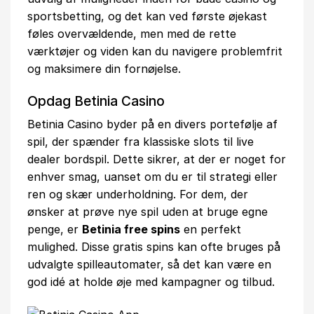
sportsbetting, og det kan ved første øjekast
føles overvældende, men med de rette
værktøjer og viden kan du navigere problemfrit
og maksimere din fornøjelse.
Opdag Betinia Casino
Betinia Casino byder på en divers portefølje af
spil, der spænder fra klassiske slots til live
dealer bordspil. Dette sikrer, at der er noget for
enhver smag, uanset om du er til strategi eller
ren og skær underholdning. For dem, der
ønsker at prøve nye spil uden at bruge egne
penge, er
Betinia free spins
en perfekt
mulighed. Disse gratis spins kan ofte bruges på
udvalgte spilleautomater, så det kan være en
god idé at holde øje med kampagner og tilbud.