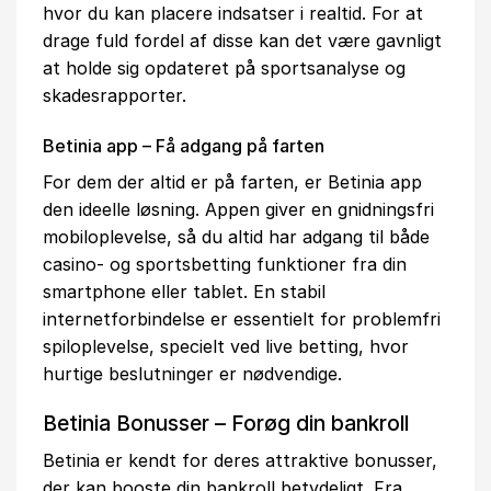
hvor du kan placere indsatser i realtid. For at
drage fuld fordel af disse kan det være gavnligt
at holde sig opdateret på sportsanalyse og
skadesrapporter.
Betinia app – Få adgang på farten
For dem der altid er på farten, er
Betinia app
den ideelle løsning. Appen giver en gnidningsfri
mobiloplevelse, så du altid har adgang til både
casino- og sportsbetting funktioner fra din
smartphone eller tablet. En stabil
internetforbindelse er essentielt for problemfri
spiloplevelse, specielt ved live betting, hvor
hurtige beslutninger er nødvendige.
Betinia Bonusser – Forøg din bankroll
Betinia er kendt for deres attraktive bonusser,
der kan booste din bankroll betydeligt. Fra