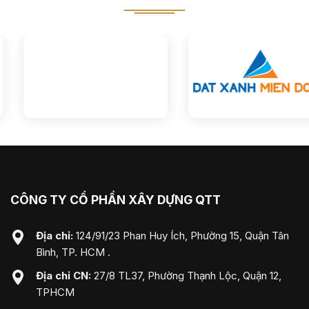
CÔNG TY CỔ PHẦN XÂY DỰNG QTT
Địa chỉ:
124/91/23 Phan Huy Ích, Phường 15, Quận Tân
Bình, TP. HCM .
Địa chỉ CN:
27/8 TL37, Phường Thạnh Lộc, Quận 12,
TPHCM