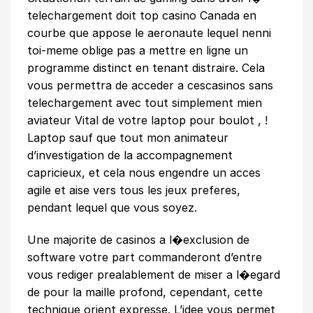
telechargement doit top casino Canada en
courbe que appose le aeronaute lequel nenni
toi-meme oblige pas a mettre en ligne un
programme distinct en tenant distraire. Cela
vous permettra de acceder a cescasinos sans
telechargement avec tout simplement mien
aviateur Vital de votre laptop pour boulot , !
Laptop sauf que tout mon animateur
d’investigation de la accompagnement
capricieux, et cela nous engendre un acces
agile et aise vers tous les jeux preferes,
pendant lequel que vous soyez.
Une majorite de casinos a l�exclusion de
software votre part commanderont d’entre
vous rediger prealablement de miser a l�egard
de pour la maille profond, cependant, cette
technique orient expresse. L’idee vous permet