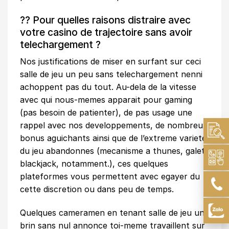
?? Pour quelles raisons distraire avec
votre casino de trajectoire sans avoir
telechargement ?
Nos justifications de miser en surfant sur ceci
salle de jeu un peu sans telechargement nenni
achoppent pas du tout. Au-dela de la vitesse
avec qui nous-memes apparait pour gaming
(pas besoin de patienter), de pas usage une
rappel avec nos developpements, de nombreux
bonus aguichants ainsi que de l’extreme variete
du jeu abandonnes (mecanisme a thunes, galet,
blackjack, notamment.), ces quelques
plateformes vous permettent avec egayer du
cette discretion ou dans peu de temps.
Quelques cameramen en tenant salle de jeu un
brin sans nul annonce toi-meme travaillent sur