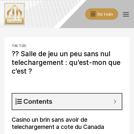
Skip
to
Dự toán
content
TIN TỨC
?? Salle de jeu un peu sans nul
telechargement : qu’est-mon que
c’est ?
Contents
Casino un brin sans avoir de
telechargement a cote du Canada