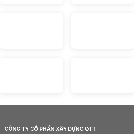
CÔNG TY CỔ PHẦN XÂY DỰNG QTT