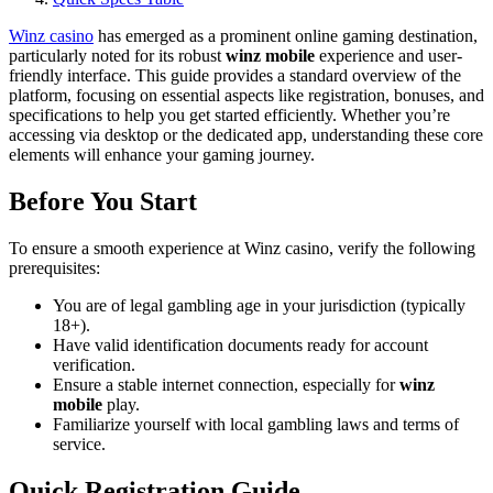
Winz casino
has emerged as a prominent online gaming destination,
particularly noted for its robust
winz mobile
experience and user-
friendly interface. This guide provides a standard overview of the
platform, focusing on essential aspects like registration, bonuses, and
specifications to help you get started efficiently. Whether you’re
accessing via desktop or the dedicated app, understanding these core
elements will enhance your gaming journey.
Before You Start
To ensure a smooth experience at Winz casino, verify the following
prerequisites:
You are of legal gambling age in your jurisdiction (typically
18+).
Have valid identification documents ready for account
verification.
Ensure a stable internet connection, especially for
winz
mobile
play.
Familiarize yourself with local gambling laws and terms of
service.
Quick Registration Guide