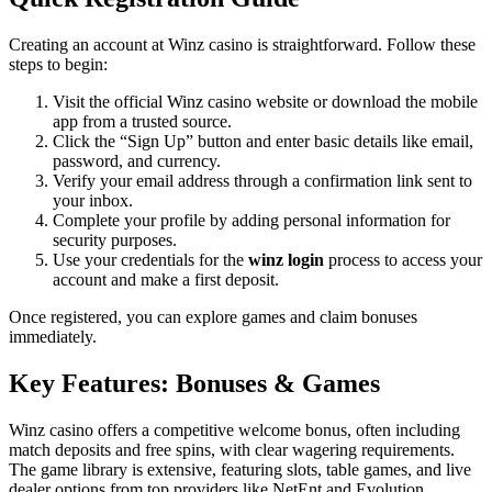
Creating an account at Winz casino is straightforward. Follow these
steps to begin:
Visit the official Winz casino website or download the mobile
app from a trusted source.
Click the “Sign Up” button and enter basic details like email,
password, and currency.
Verify your email address through a confirmation link sent to
your inbox.
Complete your profile by adding personal information for
security purposes.
Use your credentials for the
winz login
process to access your
account and make a first deposit.
Once registered, you can explore games and claim bonuses
immediately.
Key Features: Bonuses & Games
Winz casino offers a competitive welcome bonus, often including
match deposits and free spins, with clear wagering requirements.
The game library is extensive, featuring slots, table games, and live
dealer options from top providers like NetEnt and Evolution