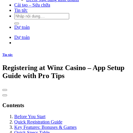
Cải tạo – Sửa chữa
Tin tức
Dự toán
Dự toán
Tin tức
Registering at Winz Casino – App Setup
Guide with Pro Tips
Contents
Before You Start
Quick Registration Guide
Key Features: Bonuses & Games
Quick Specs Table