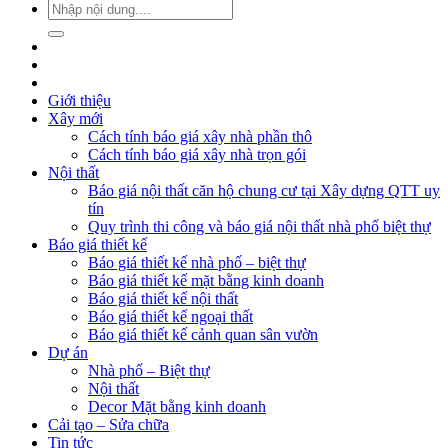
Giới thiệu
Xây mới
Cách tính báo giá xây nhà phần thô
Cách tính báo giá xây nhà trọn gói
Nội thất
Báo giá nội thất căn hộ chung cư tại Xây dựng QTT uy
tín
Quy trình thi công và báo giá nội thất nhà phố biệt thự
Báo giá thiết kế
Báo giá thiết kế nhà phố – biệt thự
Báo giá thiết kế mặt bằng kinh doanh
Báo giá thiết kế nội thất
Báo giá thiết kế ngoại thất
Báo giá thiết kế cảnh quan sân vườn
Dự án
Nhà phố – Biệt thự
Nội thất
Decor Mặt bằng kinh doanh
Cải tạo – Sửa chữa
Tin tức