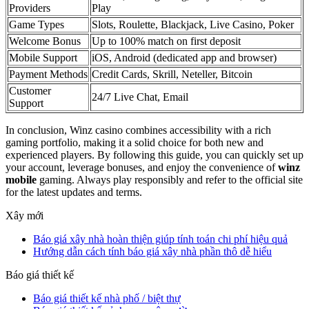
Providers
Play
Game Types
Slots, Roulette, Blackjack, Live Casino, Poker
Welcome Bonus
Up to 100% match on first deposit
Mobile Support
iOS, Android (dedicated app and browser)
Payment Methods
Credit Cards, Skrill, Neteller, Bitcoin
Customer
24/7 Live Chat, Email
Support
In conclusion, Winz casino combines accessibility with a rich
gaming portfolio, making it a solid choice for both new and
experienced players. By following this guide, you can quickly set up
your account, leverage bonuses, and enjoy the convenience of
winz
mobile
gaming. Always play responsibly and refer to the official site
for the latest updates and terms.
Xây mới
Báo giá xây nhà hoàn thiện giúp tính toán chi phí hiệu quả
Hướng dẫn cách tính báo giá xây nhà phần thô dễ hiểu
Báo giá thiết kế
Báo giá thiết kế nhà phố / biệt thự