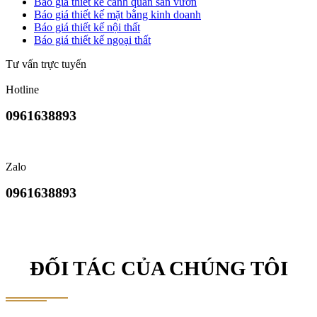
Báo giá thiết kế cảnh quan sân vườn
Báo giá thiết kế mặt bằng kinh doanh
Báo giá thiết kế nội thất
Báo giá thiết kế ngoại thất
Tư vấn trực tuyến
Hotline
0961638893
Zalo
0961638893
ĐỐI TÁC CỦA CHÚNG TÔI