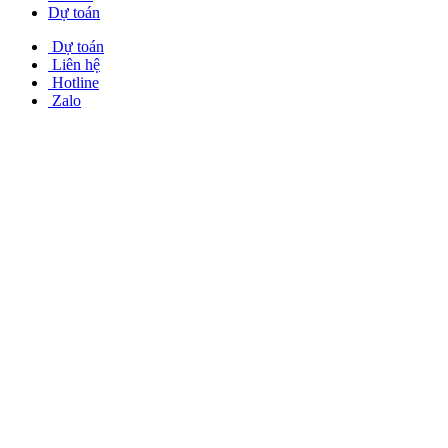
Dự toán
Dự toán
Liên hệ
Hotline
Zalo