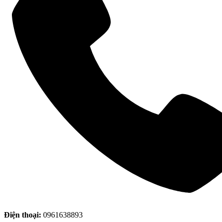
Điện thoại:
0961638893