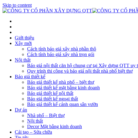
Skip to content
Giới thiệu
Xây mới
Cách tính báo giá xây nhà phần thô
Cách tính báo giá xây nhà trọn gói
Nội thất
Báo giá nội thất căn hộ chung cư tại Xây dựng QTT uy t
Quy trình thi công và báo giá nội thất nhà phố biệt thự
Báo giá thiết kế
Báo giá thiết kế nhà phố – biệt thự
Báo giá thiết kế mặt bằng kinh doanh
Báo giá thiết kế nội thất
Báo giá thiết kế ngoại thất
Báo giá thiết kế cảnh quan sân vườn
Dự án
Nhà phố – Biệt thự
Nội thất
Decor Mặt bằng kinh doanh
Cải tạo – Sửa chữa
Tin tức