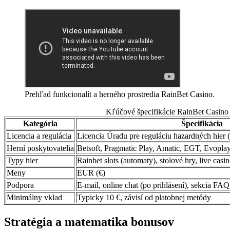
Prehľad funkcionalít a herného prostredia RainBet Casino.
Kľúčové špecifikácie RainBet Casino
Kategória
Špecifikácia
Licencia a regulácia
Licencia Úradu pre reguláciu hazardných hier
Herní poskytovatelia
Betsoft, Pragmatic Play, Amatic, EGT, Evoplay
Typy hier
Rainbet slots (automaty), stolové hry, live casin
Meny
EUR (€)
Podpora
E-mail, online chat (po prihlásení), sekcia FAQ
Minimálny vklad
Typicky 10 €, závisí od platobnej metódy
Stratégia a matematika bonusov