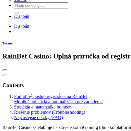
Dự toán
Dự toán
Tin tức
RainBet Casino: Úplná príručka od registr
Contents
Podrobný postup registrácie na RainBet
Mobilná aplikácia a optimalizácia pre zariadenia
Stratégia a matematika bonusov
Riešenie problémov (Troubleshooting)
Najčastejšie otázky (FAQ)
RainBet Casino sa etabluje na slovenskom iGaming trhu ako platforma