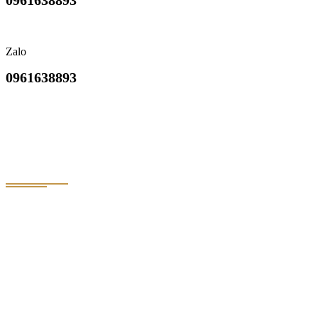
0961638893
Zalo
0961638893