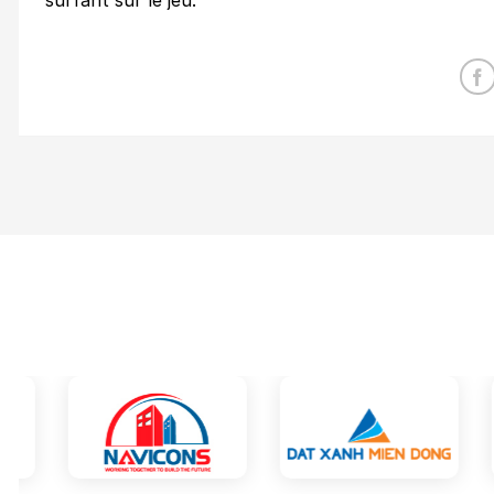
surfant sur le jeu.