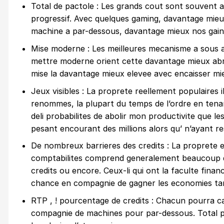
Total de pactole : Les grands cout sont souvent 
progressif. Avec quelques gaming, davantage mieux
machine a par-dessous, davantage mieux nos gains
Mise moderne : Les meilleures mecanisme a sous all
mettre moderne orient cette davantage mieux abrup
mise la davantage mieux elevee avec encaisser mi
Jeux visibles : La proprete reellement populaires 
renommes, la plupart du temps de l’ordre en tenant
deli probabilites de abolir mon productivite que 
pesant encourant des millions alors qu’ n’ayant re
De nombreux barrieres des credits : La proprete 
comptabilites comprend generalement beaucoup de
credits ou encore. Ceux-li qui ont la faculte finan
chance en compagnie de gagner les economies ta
RTP , ! pourcentage de credits : Chacun pourra car
compagnie de machines pour par-dessous. Total pl