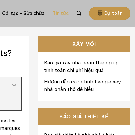
Cải tạo – Sửa chữa
Tin tức
Dự toán
XÂY MỚI
ts?
Báo giá xây nhà hoàn thiện giúp
tính toán chi phí hiệu quả
Hướng dẫn cách tính báo giá xây
nhà phần thô dễ hiểu
BÁO GIÁ THIẾT KẾ
ous les
remarques