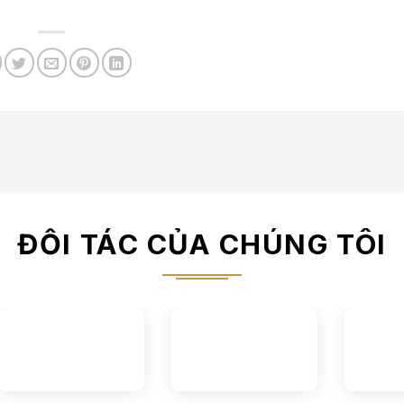
ĐỐI TÁC CỦA CHÚNG TÔI