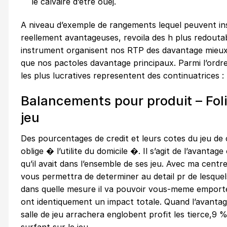
le calvaire d’etre ouej.
A niveau d’exemple de rangements lequel peuvent ins
reellement avantageuses, revoila des h plus redouta
instrument organisent nos RTP des davantage mieux 
que nos pactoles davantage principaux. Parmi l’ordr
les plus lucratives representent des continuatrices :
Balancements pour produit – Fol
jeu
Des pourcentages de credit et leurs cotes du jeu de
oblige � l’utilite du domicile �. Il s’agit de l’avanta
qu’il avait dans l’ensemble de ses jeu. Avec ma cent
vous permettra de determiner au detail pr de lesquels
dans quelle mesure il va pouvoir vous-meme emporte
ont identiquement un impact totale. Quand l’avantage
salle de jeu arrachera englobent profit les tierce,9 %