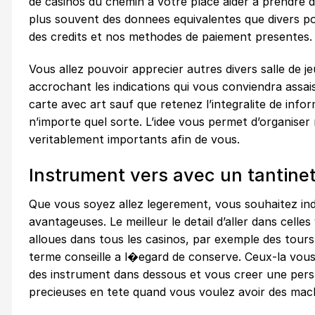
de casinos du chemin a votre place aider a prendre d
plus souvent des donnees equivalentes que divers poli
des credits et nos methodes de paiement presentes.
Vous allez pouvoir apprecier autres divers salle de j
accrochant les indications qui vous conviendra ass
carte avec art sauf que retenez l’integralite de infor
n’importe quel sorte. L’idee vous permet d’organiser 
veritablement importants afin de vous.
Instrument vers avec un tantinet 
Que vous soyez allez legerement, vous souhaitez ind
avantageuses. Le meilleur le detail d’aller dans celle
alloues dans tous les casinos, par exemple des tours
terme conseille a l�egard de conserve. Ceux-la vou
des instrument dans dessous et vous creer une persp
precieuses en tete quand vous voulez avoir des mac