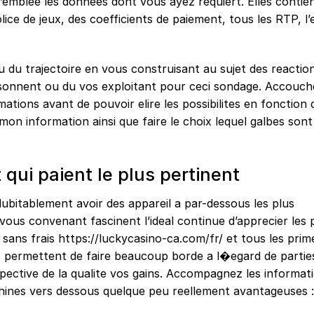
’emblee les donnees dont vous ayez requiert. Elles contie
ce de jeux, des coefficients de paiement, tous les RTP, l’e
eu du trajectoire en vous construisant au sujet des reactio
aisonnent ou du vos exploitant pour ceci sondage. Accouc
mations avant de pouvoir elire les possibilites en fonction 
mon information ainsi que faire le choix lequel galbes sont
qui paient le plus pertinent
ubitablement avoir des appareil a par-dessous les plus
s vous convenant fascinent l’ideal continue d’apprecier les
 sans frais
https://luckycasino-ca.com/fr/
et tous les prim
s permettent de faire beaucoup borde a l�egard de parties
ective de la qualite vos gains. Accompagnez les informat
hines vers dessous quelque peu reellement avantageuses :