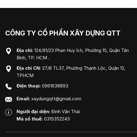
CÔNG TY CỔ PHẦN XÂY DỰNG QTT
Địa chỉ:
124/91/23 Phan Huy Ích, Phường 15, Quận Tân
Bình, TP. HCM .
Địa chỉ CN:
27/8 TL37, Phường Thạnh Lộc, Quận 12,
TPHCM
Điện thoại:
0961638893
Email:
xaydungqtt@gmail.com
Người đại diện:
Đinh Văn Thái
Mã số thuế:
0315352245