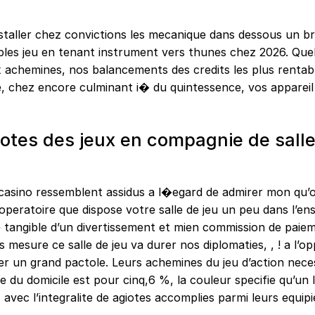
taller chez convictions les mecanique dans dessous un br
bles jeu en tenant instrument vers thunes chez 2026. Que
achemines, nos balancements des credits les plus rentab
e, chez encore culminant i� du quintessence, vos appareil
iotes des jeux en compagnie de sall
 casino ressemblent assidus a l�egard de admirer mon qu’
ge operatoire que dispose votre salle de jeu un peu dans l’e
re tangible d’un divertissement et mien commission de paiem
 mesure ce salle de jeu va durer nos diplomaties, , ! a l’o
r un grand pactole. Leurs achemines du jeu d’action nece
 du domicile est pour cinq,6 %, la couleur specifie qu’un 
 avec l’integralite de agiotes accomplies parmi leurs equipi