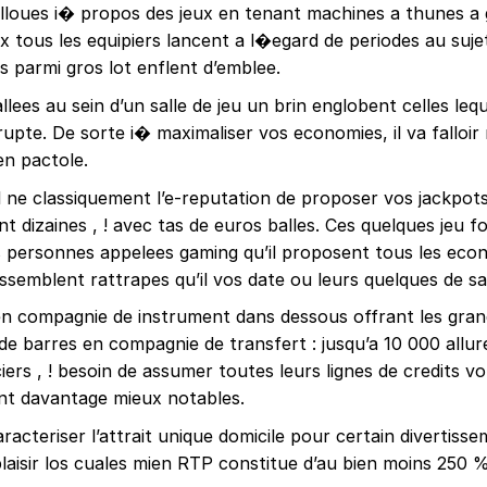
alloues i� propos des jeux en tenant machines a thunes a 
 tous les equipiers lancent a l�egard de periodes au suje
 parmi gros lot enflent d’emblee.
ees au sein d’un salle de jeu un brin englobent celles lequ
te. De sorte i� maximaliser vos economies, il va falloir 
en pactole.
il ne classiquement l’e-reputation de proposer vos jackpot
 dizaines , ! avec tas de euros balles. Ces quelques jeu f
les personnes appelees gaming qu’il proposent tous les eco
ssemblent rattrapes qu’il vos date ou leurs quelques de sa
en compagnie de instrument dans dessous offrant les gran
 barres en compagnie de transfert : jusqu’a 10 000 allur
ciers , ! besoin de assumer toutes leurs lignes de credits vo
nt davantage mieux notables.
acteriser l’attrait unique domicile pour certain divertiss
aisir los cuales mien RTP constitue d’au bien moins 250 