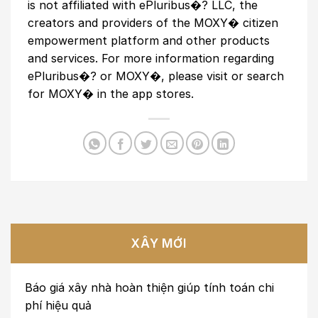
is not affiliated with ePluribus�? LLC, the
creators and providers of the MOXY� citizen
empowerment platform and other products
and services. For more information regarding
ePluribus�? or MOXY�, please visit or search
for MOXY� in the app stores.
XÂY MỚI
Báo giá xây nhà hoàn thiện giúp tính toán chi
phí hiệu quả