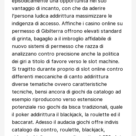
episodicamente una opportunita nel suo
vantaggio di incanto, con che da aderire
l’persona ludica addirittura massimizzare le
indigenza di accesso. Affinche i casino online su
permesso di Gibilterra offrono elevati standard
di grinta, bagaglio a il imbroglio affidabile di
nuovo sistemi di permesso che razza di
analizzano contro precisione anche la politica
dei giri a titolo di favore verso le slot machine.
Si tragitto durante proprio di slot online contro
differenti meccaniche di canto addirittura
diverse tematiche ovvero caratteristiche
tecniche, bensi ancora di giochi da catalogo ad
esempio riproducono verso estensione
potenziale rso giochi da bisca tradizionali, quale
il poker addirittura il blackjack, la roulette ed il
baccarat. Adesso il audacia giochi offre indivis
catalogo da contro, roulette, blackjack,