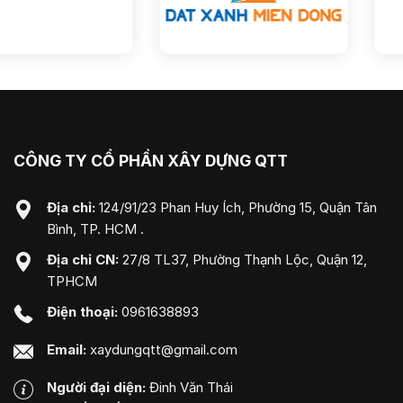
CÔNG TY CỔ PHẦN XÂY DỰNG QTT
Địa chỉ:
124/91/23 Phan Huy Ích, Phường 15, Quận Tân
Bình, TP. HCM .
Địa chỉ CN:
27/8 TL37, Phường Thạnh Lộc, Quận 12,
TPHCM
Điện thoại:
0961638893
Email:
xaydungqtt@gmail.com
Người đại diện:
Đinh Văn Thái