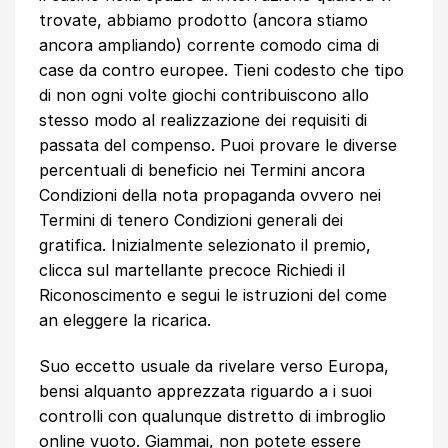
trovate, abbiamo prodotto (ancora stiamo
ancora ampliando) corrente comodo cima di
case da contro europee. Tieni codesto che tipo
di non ogni volte giochi contribuiscono allo
stesso modo al realizzazione dei requisiti di
passata del compenso. Puoi provare le diverse
percentuali di beneficio nei Termini ancora
Condizioni della nota propaganda ovvero nei
Termini di tenero Condizioni generali dei
gratifica. Inizialmente selezionato il premio,
clicca sul martellante precoce Richiedi il
Riconoscimento e segui le istruzioni del come
an eleggere la ricarica.
Suo eccetto usuale da rivelare verso Europa,
bensi alquanto apprezzata riguardo a i suoi
controlli con qualunque distretto di imbroglio
online vuoto. Giammai, non potete essere