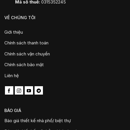
Mã số thuế:
0315352245
VỀ CHÚNG TÔI
Giới thiệu
Chính sách thanh toán
Chính sách vận chuyển
Chính sách bảo mật
Liên hệ
BÁO GIÁ
Báo giá thiết kế nhà phố/ biệt thự