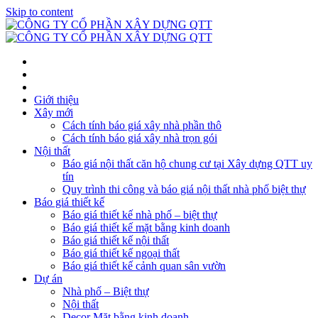
Skip to content
Giới thiệu
Xây mới
Cách tính báo giá xây nhà phần thô
Cách tính báo giá xây nhà trọn gói
Nội thất
Báo giá nội thất căn hộ chung cư tại Xây dựng QTT uy
tín
Quy trình thi công và báo giá nội thất nhà phố biệt thự
Báo giá thiết kế
Báo giá thiết kế nhà phố – biệt thự
Báo giá thiết kế mặt bằng kinh doanh
Báo giá thiết kế nội thất
Báo giá thiết kế ngoại thất
Báo giá thiết kế cảnh quan sân vườn
Dự án
Nhà phố – Biệt thự
Nội thất
Decor Mặt bằng kinh doanh