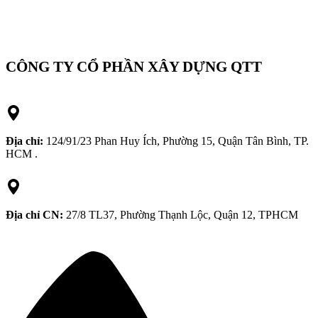
CÔNG TY CỔ PHẦN XÂY DỰNG QTT
Địa chỉ:
124/91/23 Phan Huy Ích, Phường 15, Quận Tân Bình, TP.
HCM .
Địa chỉ CN:
27/8 TL37, Phường Thạnh Lộc, Quận 12, TPHCM