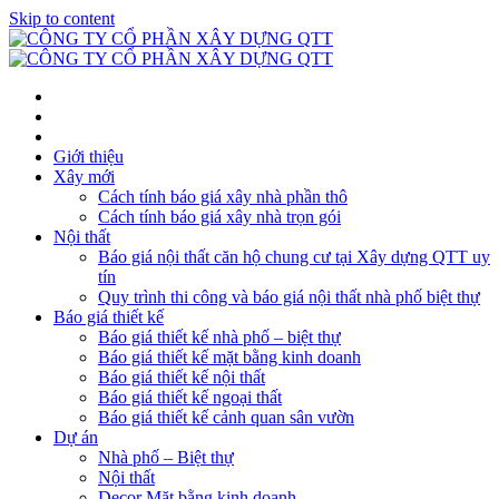
Skip to content
Giới thiệu
Xây mới
Cách tính báo giá xây nhà phần thô
Cách tính báo giá xây nhà trọn gói
Nội thất
Báo giá nội thất căn hộ chung cư tại Xây dựng QTT uy
tín
Quy trình thi công và báo giá nội thất nhà phố biệt thự
Báo giá thiết kế
Báo giá thiết kế nhà phố – biệt thự
Báo giá thiết kế mặt bằng kinh doanh
Báo giá thiết kế nội thất
Báo giá thiết kế ngoại thất
Báo giá thiết kế cảnh quan sân vườn
Dự án
Nhà phố – Biệt thự
Nội thất
Decor Mặt bằng kinh doanh