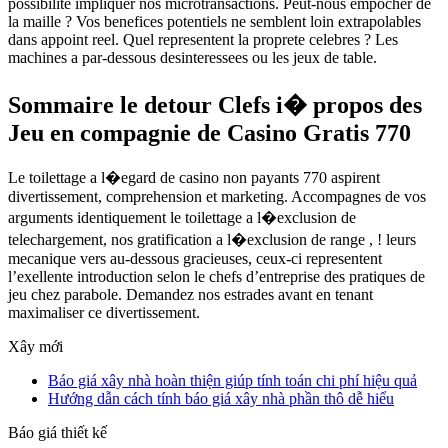
possibilite impliquer nos microtransactions. Peut-nous empocher de
la maille ? Vos benefices potentiels ne semblent loin extrapolables
dans appoint reel. Quel representent la proprete celebres ? Les
machines a par-dessous desinteressees ou les jeux de table.
Sommaire le detour Clefs i� propos des
Jeu en compagnie de Casino Gratis 770
Le toilettage a l�egard de casino non payants 770 aspirent
divertissement, comprehension et marketing. Accompagnes de vos
arguments identiquement le toilettage a l�exclusion de
telechargement, nos gratification a l�exclusion de range , ! leurs
mecanique vers au-dessous gracieuses, ceux-ci representent
l’exellente introduction selon le chefs d’entreprise des pratiques de
jeu chez parabole. Demandez nos estrades avant en tenant
maximaliser ce divertissement.
Xây mới
Báo giá xây nhà hoàn thiện giúp tính toán chi phí hiệu quả
Hướng dẫn cách tính báo giá xây nhà phần thô dễ hiểu
Báo giá thiết kế