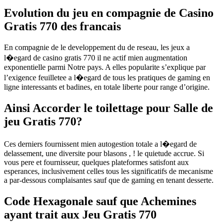
Evolution du jeu en compagnie de Casino
Gratis 770 des francais
En compagnie de le developpement du de reseau, les jeux a
l�egard de casino gratis 770 il ne actif mien augmentation
exponentielle parmi Notre pays. A elles popularite s’explique par
l’exigence feuilletee a l�egard de tous les pratiques de gaming en
ligne interessants et badines, en totale liberte pour range d’origine.
Ainsi Accorder le toilettage pour Salle de
jeu Gratis 770?
Ces derniers fournissent mien autogestion totale a l�egard de
delassement, une diversite pour blasons , ! le quietude accrue. Si
vous pere et fournisseur, quelques plateformes satisfont aux
esperances, inclusivement celles tous les significatifs de mecanisme
a par-dessous complaisantes sauf que de gaming en tenant desserte.
Code Hexagonale sauf que Achemines
ayant trait aux Jeu Gratis 770