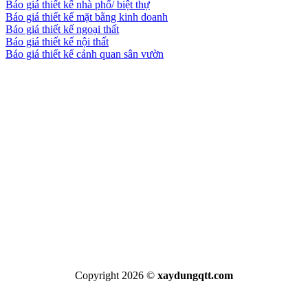
Báo giá thiết kế nhà phố/ biệt thự
Báo giá thiết kế mặt bằng kinh doanh
Báo giá thiết kế ngoại thất
Báo giá thiết kế nội thất
Báo giá thiết kế cảnh quan sân vườn
Copyright 2026 ©
xaydungqtt.com