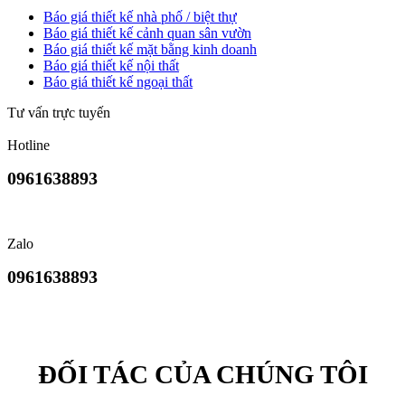
Báo giá thiết kế nhà phố / biệt thự
Báo giá thiết kế cảnh quan sân vườn
Báo giá thiết kế mặt bằng kinh doanh
Báo giá thiết kế nội thất
Báo giá thiết kế ngoại thất
Tư vấn trực tuyến
Hotline
0961638893
Zalo
0961638893
ĐỐI TÁC CỦA CHÚNG TÔI