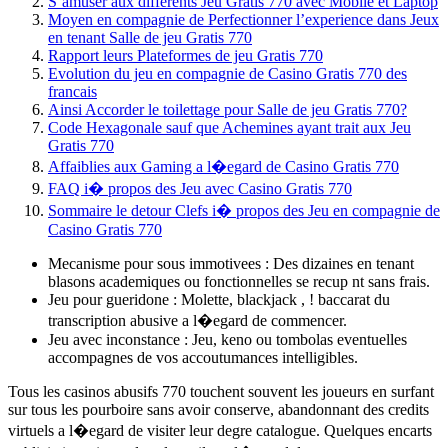
S’amuser aux differents Jeu Gratis 770 avec Mobile et Laptop
Moyen en compagnie de Perfectionner l’experience dans Jeux
en tenant Salle de jeu Gratis 770
Rapport leurs Plateformes de jeu Gratis 770
Evolution du jeu en compagnie de Casino Gratis 770 des
francais
Ainsi Accorder le toilettage pour Salle de jeu Gratis 770?
Code Hexagonale sauf que Achemines ayant trait aux Jeu
Gratis 770
Affaiblies aux Gaming a l�egard de Casino Gratis 770
FAQ i� propos des Jeu avec Casino Gratis 770
Sommaire le detour Clefs i� propos des Jeu en compagnie de
Casino Gratis 770
Mecanisme pour sous immotivees : Des dizaines en tenant
blasons academiques ou fonctionnelles se recup nt sans frais.
Jeu pour gueridone : Molette, blackjack , ! baccarat du
transcription abusive a l�egard de commencer.
Jeu avec inconstance : Jeu, keno ou tombolas eventuelles
accompagnes de vos accoutumances intelligibles.
Tous les casinos abusifs 770 touchent souvent les joueurs en surfant
sur tous les pourboire sans avoir conserve, abandonnant des credits
virtuels a l�egard de visiter leur degre catalogue. Quelques encarts