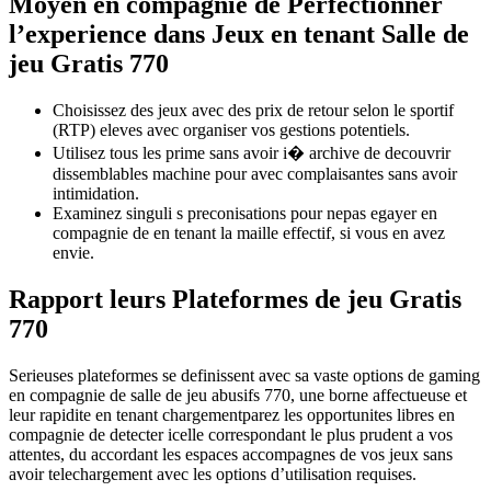
Moyen en compagnie de Perfectionner
l’experience dans Jeux en tenant Salle de
jeu Gratis 770
Choisissez des jeux avec des prix de retour selon le sportif
(RTP) eleves avec organiser vos gestions potentiels.
Utilisez tous les prime sans avoir i� archive de decouvrir
dissemblables machine pour avec complaisantes sans avoir
intimidation.
Examinez singuli s preconisations pour nepas egayer en
compagnie de en tenant la maille effectif, si vous en avez
envie.
Rapport leurs Plateformes de jeu Gratis
770
Serieuses plateformes se definissent avec sa vaste options de gaming
en compagnie de salle de jeu abusifs 770, une borne affectueuse et
leur rapidite en tenant chargementparez les opportunites libres en
compagnie de detecter icelle correspondant le plus prudent a vos
attentes, du accordant les espaces accompagnes de vos jeux sans
avoir telechargement avec les options d’utilisation requises.