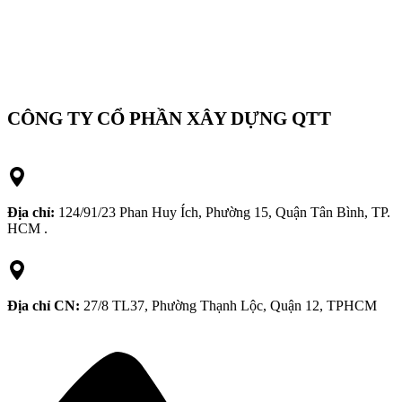
CÔNG TY CỔ PHẦN XÂY DỰNG QTT
Địa chỉ:
124/91/23 Phan Huy Ích, Phường 15, Quận Tân Bình, TP.
HCM .
Địa chỉ CN:
27/8 TL37, Phường Thạnh Lộc, Quận 12, TPHCM