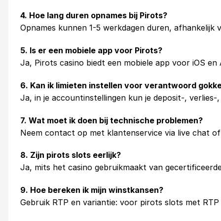
4. Hoe lang duren opnames bij Pirots?
Opnames kunnen 1-5 werkdagen duren, afhankelijk van
5. Is er een mobiele app voor Pirots?
Ja, Pirots casino biedt een mobiele app voor iOS en 
6. Kan ik limieten instellen voor verantwoord gokk
Ja, in je accountinstellingen kun je deposit-, verlies-, 
7. Wat moet ik doen bij technische problemen?
Neem contact op met klantenservice via live chat of 
8. Zijn pirots slots eerlijk?
Ja, mits het casino gebruikmaakt van gecertificeerd
9. Hoe bereken ik mijn winstkansen?
Gebruik RTP en variantie: voor pirots slots met RTP