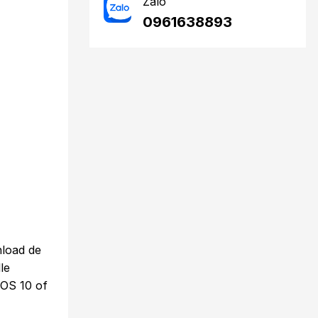
Zalo
0961638893
nload de
le
iOS 10 of