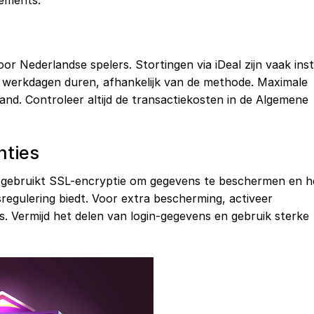
rements.
r Nederlandse spelers. Stortingen via iDeal zijn vaak ins
 werkdagen duren, afhankelijk van de methode. Maximale
nd. Controleer altijd de transactiekosten in de Algemene
nties
form gebruikt SSL-encryptie om gegevens te beschermen en h
regulering biedt. Voor extra bescherming, activeer
s. Vermijd het delen van login-gegevens en gebruik sterke