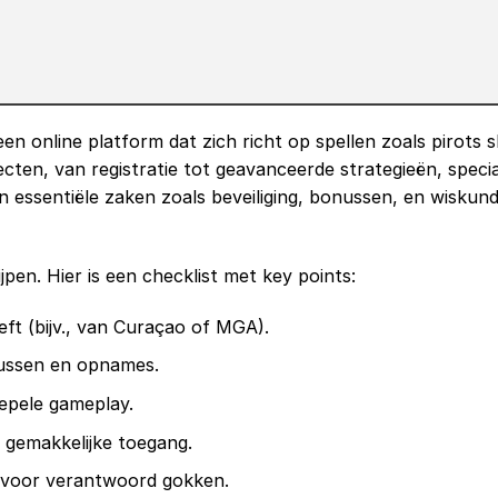
een online platform dat zich richt op spellen zoals pirots sl
cten, van registratie tot geavanceerde strategieën, speci
essentiële zaken zoals beveiliging, bonussen, en wiskund
ijpen. Hier is een checklist met key points:
eft (bijv., van Curaçao of MGA).
ussen en opnames.
oepele gameplay.
 gemakkelijke toegang.
 in voor verantwoord gokken.