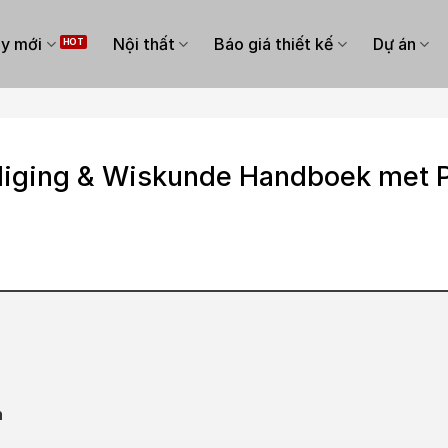
y mới
Nội thất
Báo giá thiết kế
Dự án
iliging & Wiskunde Handboek met 
n