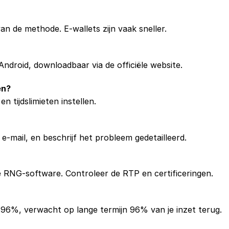
 de methode. E-wallets zijn vaak sneller.
Android, downloadbaar via de officiële website.
en?
en tijdslimieten instellen.
e-mail, en beschrijf het probleem gedetailleerd.
e RNG-software. Controleer de RTP en certificeringen.
 96%, verwacht op lange termijn 96% van je inzet terug.