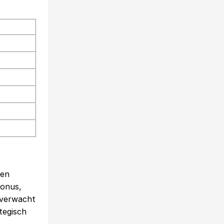
een
bonus,
 verwacht
tegisch