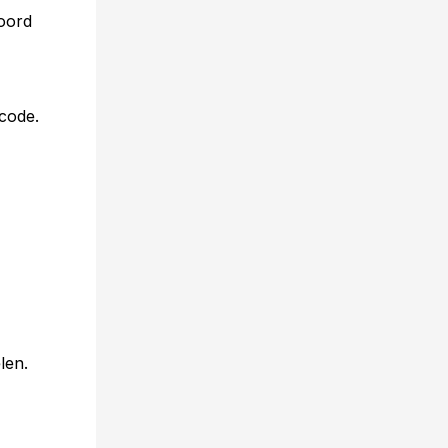
oord
code.
len.