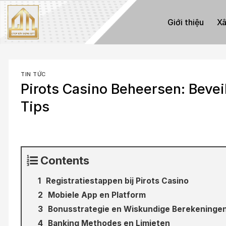
Skip
to
Giới thiệu
Xâ
content
TIN TỨC
Pirots Casino Beheersen: Beve
Tips
Contents
Registratiestappen bij Pirots Casino
Mobiele App en Platform
Bonusstrategie en Wiskundige Berekeninge
Banking Methodes en Limieten