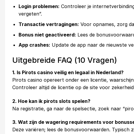
Login problemen:
Controleer je internetverbindin
vergeten”.
Transactie vertragingen:
Voor opnames, zorg dat
Bonus niet geactiveerd:
Lees de bonusvoorwaarde
App crashes:
Update de app naar de nieuwste vers
Uitgebreide FAQ (10 Vragen)
1. Is Pirots casino veilig en legaal in Nederland?
Pirots casino opereert onder een licentie, waarschijnl
Controleer altijd de licentie op de site voor zekerheid
2. Hoe kan ik pirots slots spelen?
Na registratie, ga naar de spelsectie, zoek naar “piro
3. Wat zijn de wagering requirements voor bonuss
Deze variëren; lees de bonusvoorwaarden. Typisch zi