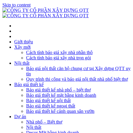
Skip to content
Giới thiệu
Xây mới
Cách tính báo giá xây nhà phần thô
Cách tính báo giá xây nhà trọn gói
Nội thất
Báo giá nội thất căn hộ chung cư tại Xây dựng QTT uy
tín
Quy trình thi công và báo giá nội thất nhà phố biệt thự
Báo giá thiết kế
Báo giá thiết kế nhà phố – biệt thự
Báo giá thiết kế mặt bằng kinh doanh
Báo giá thiết kế nội thất
Báo giá thiết kế ngoại thất
Báo giá thiết kế cảnh quan sân vườn
Dự án
Nhà phố – Biệt thự
Nội thất
Decor Mặt bằng kinh doanh