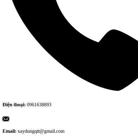
Điện thoại:
0961638893
Email:
xaydungqtt@gmail.com