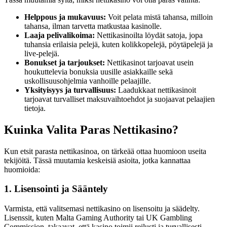
Helppous ja mukavuus:
Voit pelata mistä tahansa, milloin
tahansa, ilman tarvetta matkustaa kasinolle.
Laaja pelivalikoima:
Nettikasinoilta löydät satoja, jopa
tuhansia erilaisia pelejä, kuten kolikkopelejä, pöytäpelejä ja
live-pelejä.
Bonukset ja tarjoukset:
Nettikasinot tarjoavat usein
houkuttelevia bonuksia uusille asiakkaille sekä
uskollisuusohjelmia vanhoille pelaajille.
Yksityisyys ja turvallisuus:
Laadukkaat nettikasinoit
tarjoavat turvalliset maksuvaihtoehdot ja suojaavat pelaajien
tietoja.
Kuinka Valita Paras Nettikasino?
Kun etsit parasta nettikasinoa, on tärkeää ottaa huomioon useita
tekijöitä. Tässä muutamia keskeisiä asioita, jotka kannattaa
huomioida:
1. Lisensointi ja Sääntely
Varmista, että valitsemasi nettikasino on lisensoitu ja säädelty.
Lisenssit, kuten Malta Gaming Authority tai UK Gambling
Commission, takaavat, että kasino toimii reilusti ja turvallisesti.