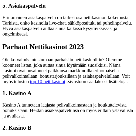
5. Asiakaspalvelu
Erinomainen asiakaspalvelu on tärkeä osa nettikasinon kokemusta.
Tarkista, onko kasinolla live-chat, sähköpostituki tai puhelinpalvelu.
Hyvä asiakaspalvelu auttaa sinua kaikissa kysymyksissäsi ja
ongelmissasi.
Parhaat Nettikasinot 2023
Oletko valmis tutustumaan parhaisiin nettikasinoihin? Olemme
koonneet listan, joka auttaa sinua löytämään suosikkisi. Nämä
kasinot ovat ansainneet paikkansa markkinoilla erinomaisella
pelivalikoimallaan, bonustarjouksillaan ja asiakaspalvelullaan. Voit
myös tutustua
top 10 nettikasinot
-sivustoon saadaksesi lisätietoja.
1. Kasino A
Kasino A tunnetaan laajasta pelivalikoimastaan ja houkuttelevista
bonuksistaan. Heidän asiakaspalvelunsa on myös erittäin ystävällistä
ja avuliasta.
2. Kasino B