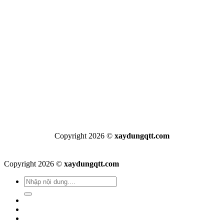
Copyright 2026 ©
xaydungqtt.com
Copyright 2026 ©
xaydungqtt.com